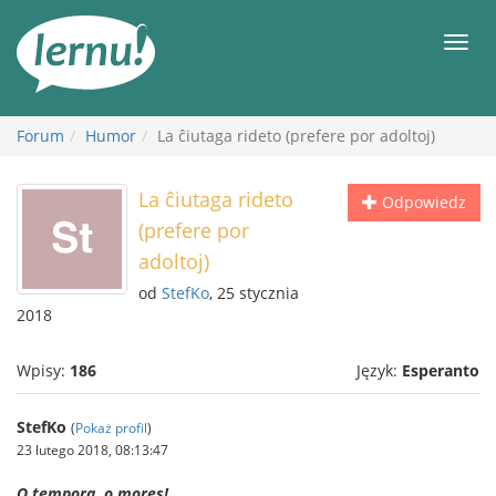
Więcej
Men
Forum
Humor
La ĉiutaga rideto (prefere por adoltoj)
La ĉiutaga rideto
Odpowiedz
(prefere por
adoltoj)
od
StefKo
, 25 stycznia
2018
Wpisy:
186
Język:
Esperanto
StefKo
(
Pokaż profil
)
23 lutego 2018, 08:13:47
O tempora, o mores!