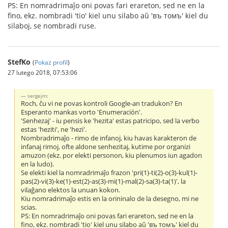
PS: En nomradrimaĵo oni povas fari erareton, sed ne en la
fino, ekz. nombradi 'tio' kiel unu silabo aŭ 'въ томъ' kiel du
silaboj, se nombradi ruse.
StefKo
(
Pokaż profil
)
27 lutego 2018, 07:53:06
sergejm:
Roch, ĉu vi ne povas kontroli Google-an tradukon? En
Esperanto mankas vorto 'Enumeración'.
'Senhezaj' - iu pensis ke 'hezita' estas patricipo, sed la verbo
estas 'heziti', ne 'hezi'.
Nombradrimaĵo - rimo de infanoj, kiu havas karakteron de
infanaj rimoj, ofte aldone senhezitaj, kutime por organizi
amuzon (ekz. por elekti personon, kiu plenumos iun agadon
en la ludo).
Se elekti kiel la nomradrimaĵo frazon 'pri(1)-ti(2)-o(3)-kul(1)-
pas(2)-vi(3)-ke(1)-est(2)-as(3)-mi(1)-mal(2)-sa(3)-ta(1)', la
vilaĝano elektos la unuan kokon.
Kiu nomradrimaĵo estis en la orininalo de la desegno, mi ne
scias.
PS: En nomradrimaĵo oni povas fari erareton, sed ne en la
fino, ekz. nombradi 'tio' kiel unu silabo aŭ 'въ томъ' kiel du