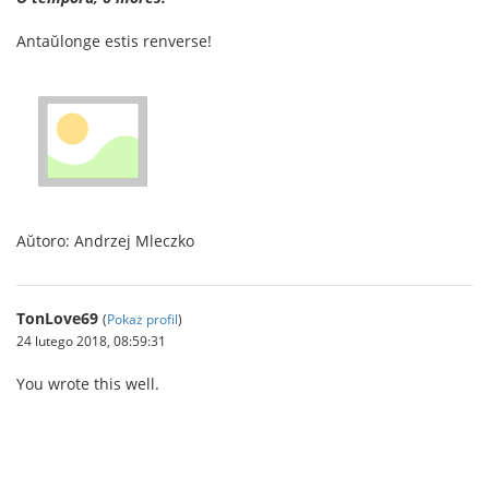
Antaŭlonge estis renverse!
Aŭtoro: Andrzej Mleczko
TonLove69
(
Pokaż profil
)
24 lutego 2018, 08:59:31
You wrote this well.
ทางเข้า sbobet