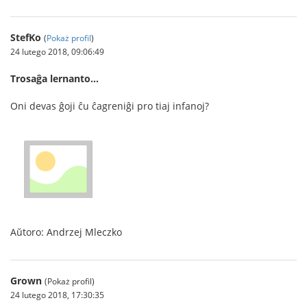
StefKo
(
Pokaż profil
)
24 lutego 2018, 09:06:49
Trosaĝa lernanto…
Oni devas ĝoji ĉu ĉagreniĝi pro tiaj infanoj?
Aŭtoro: Andrzej Mleczko
Grown
(Pokaż profil)
24 lutego 2018, 17:30:35