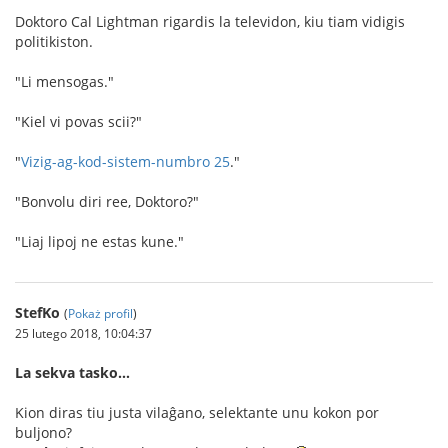
Doktoro Cal Lightman rigardis la televidon, kiu tiam vidigis
politikiston.
"Li mensogas."
"Kiel vi povas scii?"
"
Vizig-ag-kod-sistem-numbro 25
."
"Bonvolu diri ree, Doktoro?"
"Liaj lipoj ne estas kune."
StefKo
(
Pokaż profil
)
25 lutego 2018, 10:04:37
La sekva tasko…
Kion diras tiu justa vilaĝano, selektante unu kokon por
buljono?