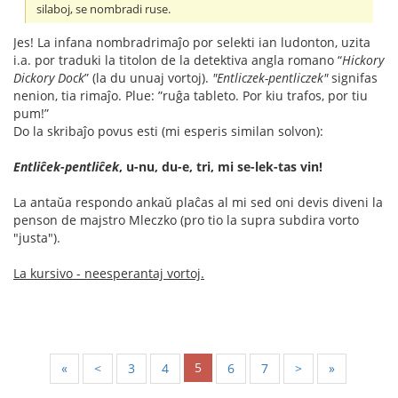
silaboj, se nombradi ruse.
Jes! La infana nombradrimaĵo por selekti ian ludonton, uzita
i.a. por traduki la titolon de la detektiva angla romano “
Hickory
Dickory Dock
” (la du unuaj vortoj).
"Entliczek-pentliczek"
signifas
nenion, tia rimaĵo. Plue: ”ruĝa tableto. Por kiu trafos, por tiu
pum!”
Do la skribaĵo povus esti (mi esperis similan solvon):
Entliĉek-pentliĉek
, u-nu, du-e, tri, mi se-lek-tas vin!
La antaŭa respondo ankaŭ plaĉas al mi sed oni devis diveni la
penson de majstro Mleczko (pro tio la supra subdira vorto
"justa").
La kursivo - neesperantaj vortoj.
5
«
<
3
4
6
7
>
»