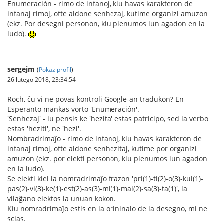
Enumeración - rimo de infanoj, kiu havas karakteron de
infanaj rimoj, ofte aldone senhezaj, kutime organizi amuzon
(ekz. Por desegni personon, kiu plenumos iun agadon en la
ludo).
sergejm
(
Pokaż profil
)
26 lutego 2018, 23:34:54
Roch, ĉu vi ne povas kontroli Google-an tradukon? En
Esperanto mankas vorto 'Enumeración'.
'Senhezaj' - iu pensis ke 'hezita' estas patricipo, sed la verbo
estas 'heziti', ne 'hezi'.
Nombradrimaĵo - rimo de infanoj, kiu havas karakteron de
infanaj rimoj, ofte aldone senhezitaj, kutime por organizi
amuzon (ekz. por elekti personon, kiu plenumos iun agadon
en la ludo).
Se elekti kiel la nomradrimaĵo frazon 'pri(1)-ti(2)-o(3)-kul(1)-
pas(2)-vi(3)-ke(1)-est(2)-as(3)-mi(1)-mal(2)-sa(3)-ta(1)', la
vilaĝano elektos la unuan kokon.
Kiu nomradrimaĵo estis en la orininalo de la desegno, mi ne
scias.