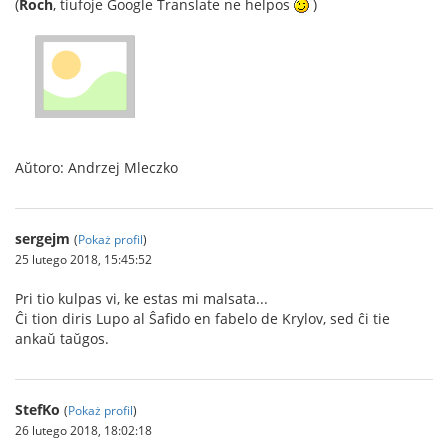
(
Roch
, tiufoje Google Translate ne helpos
)
Aŭtoro: Andrzej Mleczko
sergejm
(
Pokaż profil
)
25 lutego 2018, 15:45:52
Pri tio kulpas vi, ke estas mi malsata...
Ĉi tion diris Lupo al Ŝafido en fabelo de Krylov, sed ĉi tie
ankaŭ taŭgos.
StefKo
(
Pokaż profil
)
26 lutego 2018, 18:02:18