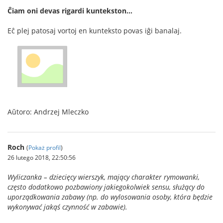
Ĉiam oni devas rigardi kuntekston…
Eĉ plej patosaj vortoj en kunteksto povas iĝi banalaj.
Aŭtoro: Andrzej Mleczko
Roch
(
Pokaż profil
)
26 lutego 2018, 22:50:56
Wyliczanka – dziecięcy wierszyk, mający charakter rymowanki,
często dodatkowo pozbawiony jakiegokolwiek sensu, służący do
uporządkowania zabawy (np. do wylosowania osoby, która będzie
wykonywać jakąś czynność w zabawie).