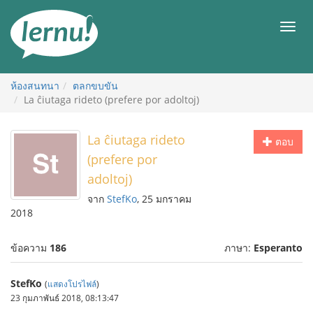
ไป
ยัง
เมนู
สารบัญ
ห้องสนทนา
ตลกขบขัน
La ĉiutaga rideto (prefere por adoltoj)
La ĉiutaga rideto
ตอบ
(prefere por
adoltoj)
จาก
StefKo
, 25 มกราคม
2018
ข้อความ
186
ภาษา:
Esperanto
StefKo
(
แสดงโปรไฟล์
)
23 กุมภาพันธ์ 2018, 08:13:47