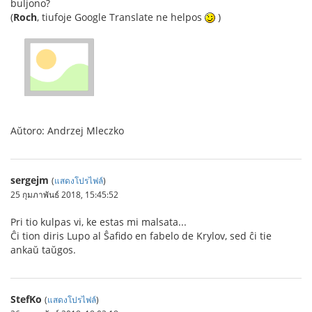
buljono?
(
Roch
, tiufoje Google Translate ne helpos
)
Aŭtoro: Andrzej Mleczko
sergejm
(
แสดงโปรไฟล์
)
25 กุมภาพันธ์ 2018, 15:45:52
Pri tio kulpas vi, ke estas mi malsata...
Ĉi tion diris Lupo al Ŝafido en fabelo de Krylov, sed ĉi tie
ankaŭ taŭgos.
StefKo
(
แสดงโปรไฟล์
)