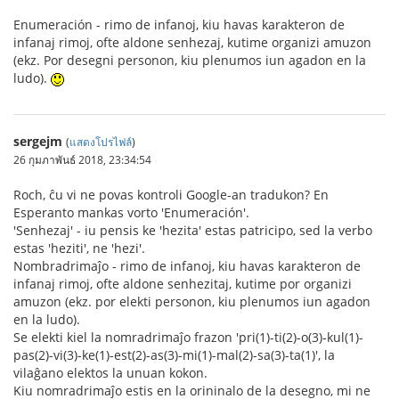
Enumeración - rimo de infanoj, kiu havas karakteron de
infanaj rimoj, ofte aldone senhezaj, kutime organizi amuzon
(ekz. Por desegni personon, kiu plenumos iun agadon en la
ludo).
sergejm
(
แสดงโปรไฟล์
)
26 กุมภาพันธ์ 2018, 23:34:54
Roch, ĉu vi ne povas kontroli Google-an tradukon? En
Esperanto mankas vorto 'Enumeración'.
'Senhezaj' - iu pensis ke 'hezita' estas patricipo, sed la verbo
estas 'heziti', ne 'hezi'.
Nombradrimaĵo - rimo de infanoj, kiu havas karakteron de
infanaj rimoj, ofte aldone senhezitaj, kutime por organizi
amuzon (ekz. por elekti personon, kiu plenumos iun agadon
en la ludo).
Se elekti kiel la nomradrimaĵo frazon 'pri(1)-ti(2)-o(3)-kul(1)-
pas(2)-vi(3)-ke(1)-est(2)-as(3)-mi(1)-mal(2)-sa(3)-ta(1)', la
vilaĝano elektos la unuan kokon.
Kiu nomradrimaĵo estis en la orininalo de la desegno, mi ne