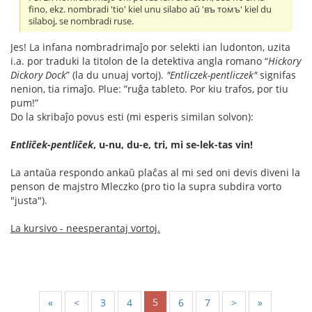
fino, ekz. nombradi 'tio' kiel unu silabo aŭ 'въ томъ' kiel du
silaboj, se nombradi ruse.
Jes! La infana nombradrimaĵo por selekti ian ludonton, uzita
i.a. por traduki la titolon de la detektiva angla romano “
Hickory
Dickory Dock
” (la du unuaj vortoj).
"Entliczek-pentliczek"
signifas
nenion, tia rimaĵo. Plue: ”ruĝa tableto. Por kiu trafos, por tiu
pum!”
Do la skribaĵo povus esti (mi esperis similan solvon):
Entliĉek-pentliĉek
, u-nu, du-e, tri, mi se-lek-tas vin!
La antaŭa respondo ankaŭ plaĉas al mi sed oni devis diveni la
penson de majstro Mleczko (pro tio la supra subdira vorto
"justa").
La kursivo - neesperantaj vortoj.
5
«
<
3
4
6
7
>
»