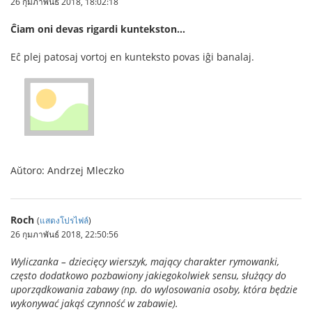
26 กุมภาพันธ์ 2018, 18:02:18
Ĉiam oni devas rigardi kuntekston…
Eĉ plej patosaj vortoj en kunteksto povas iĝi banalaj.
Aŭtoro: Andrzej Mleczko
Roch
(
แสดงโปรไฟล์
)
26 กุมภาพันธ์ 2018, 22:50:56
Wyliczanka – dziecięcy wierszyk, mający charakter rymowanki,
często dodatkowo pozbawiony jakiegokolwiek sensu, służący do
uporządkowania zabawy (np. do wylosowania osoby, która będzie
wykonywać jakąś czynność w zabawie).