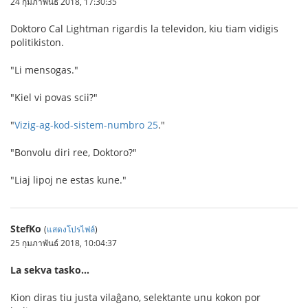
24 กุมภาพันธ์ 2018, 17:30:35
Doktoro Cal Lightman rigardis la televidon, kiu tiam vidigis
politikiston.
"Li mensogas."
"Kiel vi povas scii?"
"
Vizig-ag-kod-sistem-numbro 25
."
"Bonvolu diri ree, Doktoro?"
"Liaj lipoj ne estas kune."
StefKo
(
แสดงโปรไฟล์
)
25 กุมภาพันธ์ 2018, 10:04:37
La sekva tasko…
Kion diras tiu justa vilaĝano, selektante unu kokon por