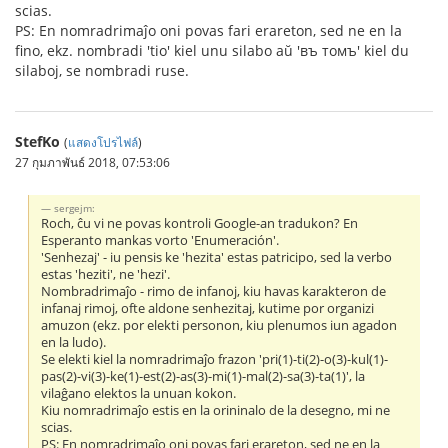
scias.
PS: En nomradrimaĵo oni povas fari erareton, sed ne en la
fino, ekz. nombradi 'tio' kiel unu silabo aŭ 'въ томъ' kiel du
silaboj, se nombradi ruse.
StefKo
(
แสดงโปรไฟล์
)
27 กุมภาพันธ์ 2018, 07:53:06
sergejm:
Roch, ĉu vi ne povas kontroli Google-an tradukon? En
Esperanto mankas vorto 'Enumeración'.
'Senhezaj' - iu pensis ke 'hezita' estas patricipo, sed la verbo
estas 'heziti', ne 'hezi'.
Nombradrimaĵo - rimo de infanoj, kiu havas karakteron de
infanaj rimoj, ofte aldone senhezitaj, kutime por organizi
amuzon (ekz. por elekti personon, kiu plenumos iun agadon
en la ludo).
Se elekti kiel la nomradrimaĵo frazon 'pri(1)-ti(2)-o(3)-kul(1)-
pas(2)-vi(3)-ke(1)-est(2)-as(3)-mi(1)-mal(2)-sa(3)-ta(1)', la
vilaĝano elektos la unuan kokon.
Kiu nomradrimaĵo estis en la orininalo de la desegno, mi ne
scias.
PS: En nomradrimaĵo oni povas fari erareton, sed ne en la