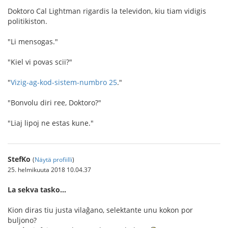
Doktoro Cal Lightman rigardis la televidon, kiu tiam vidigis
politikiston.
"Li mensogas."
"Kiel vi povas scii?"
"
Vizig-ag-kod-sistem-numbro 25
."
"Bonvolu diri ree, Doktoro?"
"Liaj lipoj ne estas kune."
StefKo
(
Näytä profiilli
)
25. helmikuuta 2018 10.04.37
La sekva tasko…
Kion diras tiu justa vilaĝano, selektante unu kokon por
buljono?