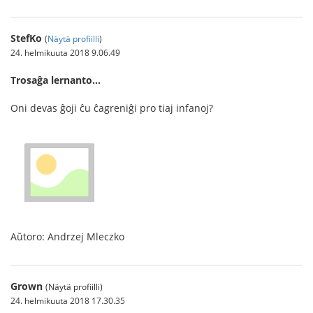
StefKo
(
Näytä profiilli
)
24. helmikuuta 2018 9.06.49
Trosaĝa lernanto…
Oni devas ĝoji ĉu ĉagreniĝi pro tiaj infanoj?
Aŭtoro: Andrzej Mleczko
Grown
(Näytä profiilli)
24. helmikuuta 2018 17.30.35