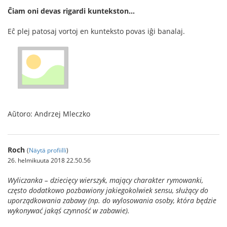
Ĉiam oni devas rigardi kuntekston…
Eĉ plej patosaj vortoj en kunteksto povas iĝi banalaj.
Aŭtoro: Andrzej Mleczko
Roch
(
Näytä profiilli
)
26. helmikuuta 2018 22.50.56
Wyliczanka – dziecięcy wierszyk, mający charakter rymowanki,
często dodatkowo pozbawiony jakiegokolwiek sensu, służący do
uporządkowania zabawy (np. do wylosowania osoby, która będzie
wykonywać jakąś czynność w zabawie).