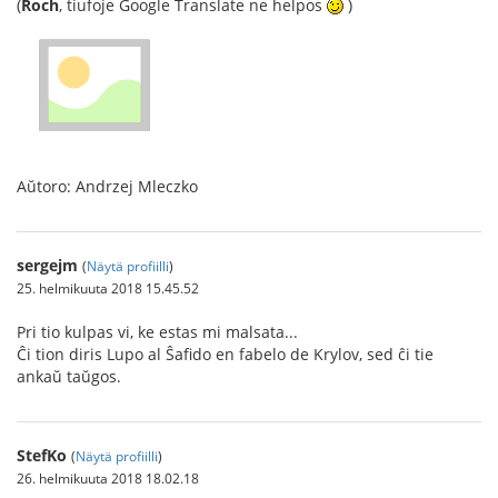
(
Roch
, tiufoje Google Translate ne helpos
)
Aŭtoro: Andrzej Mleczko
sergejm
(
Näytä profiilli
)
25. helmikuuta 2018 15.45.52
Pri tio kulpas vi, ke estas mi malsata...
Ĉi tion diris Lupo al Ŝafido en fabelo de Krylov, sed ĉi tie
ankaŭ taŭgos.
StefKo
(
Näytä profiilli
)
26. helmikuuta 2018 18.02.18