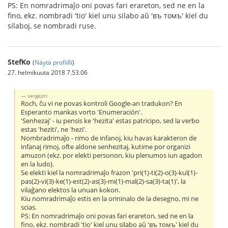
PS: En nomradrimaĵo oni povas fari erareton, sed ne en la
fino, ekz. nombradi 'tio' kiel unu silabo aŭ 'въ томъ' kiel du
silaboj, se nombradi ruse.
StefKo
(
Näytä profiilli
)
27. helmikuuta 2018 7.53.06
sergejm:
Roch, ĉu vi ne povas kontroli Google-an tradukon? En
Esperanto mankas vorto 'Enumeración'.
'Senhezaj' - iu pensis ke 'hezita' estas patricipo, sed la verbo
estas 'heziti', ne 'hezi'.
Nombradrimaĵo - rimo de infanoj, kiu havas karakteron de
infanaj rimoj, ofte aldone senhezitaj, kutime por organizi
amuzon (ekz. por elekti personon, kiu plenumos iun agadon
en la ludo).
Se elekti kiel la nomradrimaĵo frazon 'pri(1)-ti(2)-o(3)-kul(1)-
pas(2)-vi(3)-ke(1)-est(2)-as(3)-mi(1)-mal(2)-sa(3)-ta(1)', la
vilaĝano elektos la unuan kokon.
Kiu nomradrimaĵo estis en la orininalo de la desegno, mi ne
scias.
PS: En nomradrimaĵo oni povas fari erareton, sed ne en la
fino, ekz. nombradi 'tio' kiel unu silabo aŭ 'въ томъ' kiel du