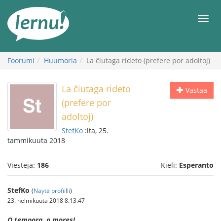
Tästä
sisältöön
Men
Foorumi
Huumoria
La ĉiutaga rideto (prefere por adoltoj)
La ĉiutaga rideto
Vastaa
(prefere por
adoltoj)
StefKo
:lta, 25.
tammikuuta 2018
Viestejä:
186
Kieli:
Esperanto
StefKo
(
Näytä profiilli
)
23. helmikuuta 2018 8.13.47
O tempora, o mores!