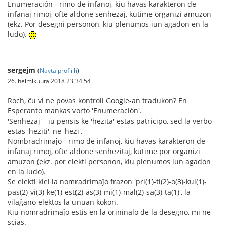
Enumeración - rimo de infanoj, kiu havas karakteron de
infanaj rimoj, ofte aldone senhezaj, kutime organizi amuzon
(ekz. Por desegni personon, kiu plenumos iun agadon en la
ludo).
sergejm
(
Näytä profiilli
)
26. helmikuuta 2018 23.34.54
Roch, ĉu vi ne povas kontroli Google-an tradukon? En
Esperanto mankas vorto 'Enumeración'.
'Senhezaj' - iu pensis ke 'hezita' estas patricipo, sed la verbo
estas 'heziti', ne 'hezi'.
Nombradrimaĵo - rimo de infanoj, kiu havas karakteron de
infanaj rimoj, ofte aldone senhezitaj, kutime por organizi
amuzon (ekz. por elekti personon, kiu plenumos iun agadon
en la ludo).
Se elekti kiel la nomradrimaĵo frazon 'pri(1)-ti(2)-o(3)-kul(1)-
pas(2)-vi(3)-ke(1)-est(2)-as(3)-mi(1)-mal(2)-sa(3)-ta(1)', la
vilaĝano elektos la unuan kokon.
Kiu nomradrimaĵo estis en la orininalo de la desegno, mi ne
scias.