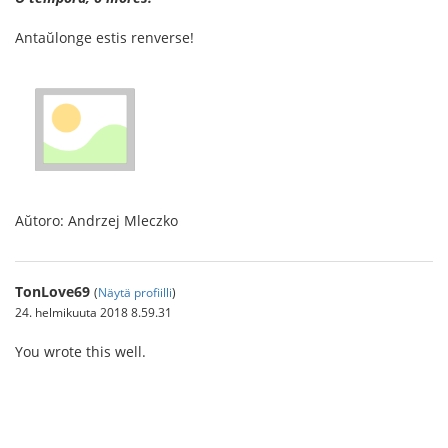
Antaŭlonge estis renverse!
Aŭtoro: Andrzej Mleczko
TonLove69
(
Näytä profiilli
)
24. helmikuuta 2018 8.59.31
You wrote this well.
ทางเข้า sbobet