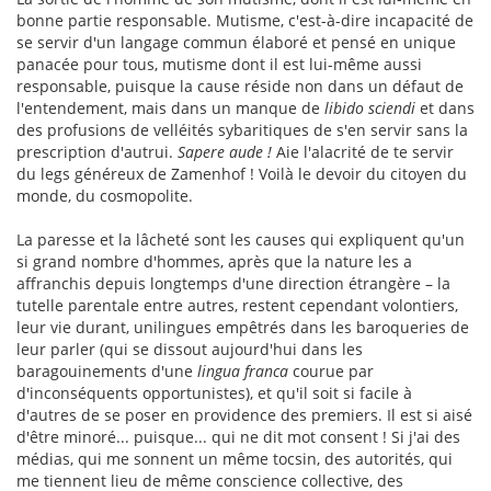
bonne partie responsable. Mutisme, c'est-à-dire incapacité de
se servir d'un langage commun élaboré et pensé en unique
panacée pour tous, mutisme dont il est lui-même aussi
responsable, puisque la cause réside non dans un défaut de
l'entendement, mais dans un manque de
libido sciendi
et dans
des profusions de velléités sybaritiques de s'en servir sans la
prescription d'autrui.
Sapere aude !
Aie l'alacrité de te servir
du legs généreux de Zamenhof ! Voilà le devoir du citoyen du
monde, du cosmopolite.
La paresse et la lâcheté sont les causes qui expliquent qu'un
si grand nombre d'hommes, après que la nature les a
affranchis depuis longtemps d'une direction étrangère – la
tutelle parentale entre autres, restent cependant volontiers,
leur vie durant, unilingues empêtrés dans les baroqueries de
leur parler (qui se dissout aujourd'hui dans les
baragouinements d'une
lingua franca
courue par
d'inconséquents opportunistes), et qu'il soit si facile à
d'autres de se poser en providence des premiers. Il est si aisé
d'être minoré... puisque... qui ne dit mot consent ! Si j'ai des
médias, qui me sonnent un même tocsin, des autorités, qui
me tiennent lieu de même conscience collective, des