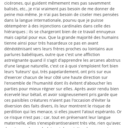
cicérones, qui guident mêmement mes pas savamment
balisés, etc., je n'ai vraiment pas besoin de me donner de
peine moi-même. Je n'ai pas besoin de ciseler mes pensées
dans la langue internationale, pourvu que je puisse
obtempérer à des injonctions cardinales dans celle des
hiérarques ; ils se chargeront bien de ce travail ennuyeux
mais capital pour eux. Que la grande majorité des humains
tienne ainsi pour très hasardeux ce pas en avant
dénéoténisant vers leurs frères proches ou lointains aux
parlures babéliques, outre que c'est une affliction
astreignante quand il s'agit d'apprendre les arcanes abstrus
d'une langue naturelle, c'est ce à quoi s'emploient fort bien
leurs 'tuteurs' qui, très papelardement, ont pris sur eux
d'exercer chacun de leur côté une haute direction sur
l'ensemble de l'humanité dont ils évitent d'aboucher les
parties pour mieux régner sur elles. Après avoir rendu bien
écervelé leur bétail, et avoir soigneusement pris garde que
ces paisibles créatures n'aient pas l'occasion d'éviter la
diversion des faits divers, ils leur montrent le risque de
perdition qui les menace, si elles jouent l'atout espéranto. Or
ce risque n'est pas ; car, tout en préservant leur langue
maternelle, elles s'enespérantiseraient très vite, rien qu'avec