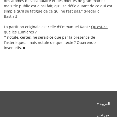
des atomes de vocabulaire et des miettes de grammaire ;
mais "le public est ainsi fait, qu’il se défie autant de ce qui est
simple qu’il se fatigue de ce qui ne l’est pas." (Frédéric
Bastiat)
La partition originale est celle d'Emmanuel Kant :
Qu'est-ce
que les Lumières ?
* notule, certes, ne serait-ce que par la présence de
l'astérisque... mais notule de quel texte ? Quærendo
invenietis. ■
العربية
من نحن