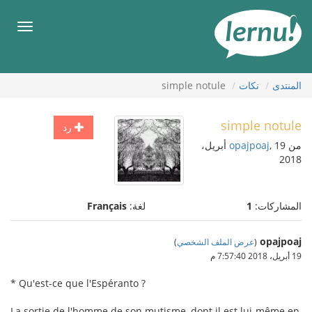
لى
لمحتويات
قائمة
طعام
المنتدى
نكات
simple notule
simple notule
رد
من
opajpoaj
, 19 أبريل،
2018
المشاركات:
1
لغة:
Français
opajpoaj
(
عرض الملف الشخصي
)
19 أبريل، 2018 7:57:40 م
* Qu'est-ce que l'Espéranto ?
La sortie de l'homme de son mutisme, dont il est lui-même en