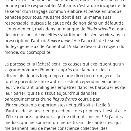
bonne partie responsable. Mutisme, c'est-à-dire incapacité de
se servir d'un langage commun élaboré et pensé en unique
panacée pour tous, mutisme dont il est lui-même aussi
responsable, puisque la cause réside non dans un défaut de
l'entendement, mais dans un manque de
libido sciendi
et dans
des profusions de velléités sybaritiques de s'en servir sans la
prescription d'autrui.
Sapere aude !
Aie l'alacrité de te servir
du legs généreux de Zamenhof ! Voilà le devoir du citoyen du
monde, du cosmopolite.
La paresse et la lâcheté sont les causes qui expliquent qu'un
si grand nombre d'hommes, après que la nature les a
affranchis depuis longtemps d'une direction étrangère – la
tutelle parentale entre autres, restent cependant volontiers,
leur vie durant, unilingues empêtrés dans les baroqueries de
leur parler (qui se dissout aujourd'hui dans les
baragouinements d'une
lingua franca
courue par
d'inconséquents opportunistes), et qu'il soit si facile à
d'autres de se poser en providence des premiers. Il est si aisé
d'être minoré... puisque... qui ne dit mot consent ! Si j'ai des
médias, qui me sonnent un même tocsin, des autorités, qui
me tiennent lieu de même conscience collective, des