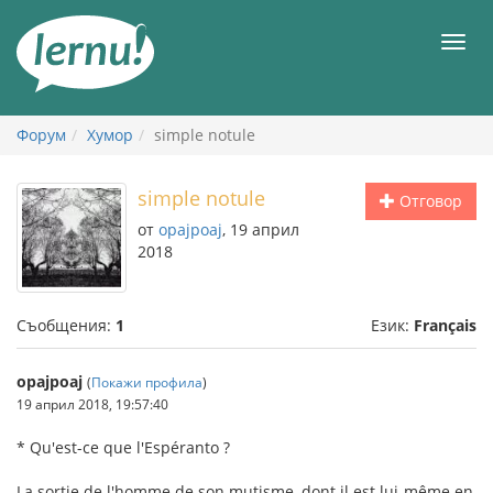
Към
съдържанието
Мен
Форум
Хумор
simple notule
simple notule
Отговор
от
opajpoaj
, 19 април
2018
Съобщения:
1
Език:
Français
opajpoaj
(
Покажи профила
)
19 април 2018, 19:57:40
* Qu'est-ce que l'Espéranto ?
La sortie de l'homme de son mutisme, dont il est lui-même en