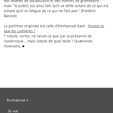
des atomes de vocabulaire et des miettes de grammaire ;
mais "le public est ainsi fait, qu’il se défie autant de ce qui est
simple qu’il se fatigue de ce qui ne l’est pas." (Frédéric
Bastiat)
La partition originale est celle d'Emmanuel Kant :
Qu'est-ce
que les Lumières ?
* notule, certes, ne serait-ce que par la présence de
l'astérisque... mais notule de quel texte ? Quærendo
invenietis. ■
Български
За нас