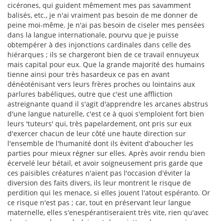
cicérones, qui guident mêmement mes pas savamment
balisés, etc., je n'ai vraiment pas besoin de me donner de
peine moi-même. Je n'ai pas besoin de ciseler mes pensées
dans la langue internationale, pourvu que je puisse
obtempérer à des injonctions cardinales dans celle des
hiérarques ; ils se chargeront bien de ce travail ennuyeux
mais capital pour eux. Que la grande majorité des humains
tienne ainsi pour très hasardeux ce pas en avant
dénéoténisant vers leurs frères proches ou lointains aux
parlures babéliques, outre que c'est une affliction
astreignante quand il s'agit d'apprendre les arcanes abstrus
d'une langue naturelle, c'est ce à quoi s'emploient fort bien
leurs 'tuteurs' qui, très papelardement, ont pris sur eux
d'exercer chacun de leur côté une haute direction sur
l'ensemble de l'humanité dont ils évitent d'aboucher les
parties pour mieux régner sur elles. Après avoir rendu bien
écervelé leur bétail, et avoir soigneusement pris garde que
ces paisibles créatures n'aient pas l'occasion d'éviter la
diversion des faits divers, ils leur montrent le risque de
perdition qui les menace, si elles jouent l'atout espéranto. Or
ce risque n'est pas ; car, tout en préservant leur langue
maternelle, elles s'enespérantiseraient très vite, rien qu'avec