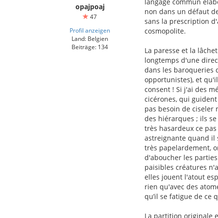
langage commun élabor
opajpoaj
non dans un défaut d
47
sans la prescription d
Profil anzeigen
cosmopolite.
Land: Belgien
Beiträge: 134
La paresse et la lâche
longtemps d'une direct
dans les baroqueries 
opportunistes), et qu'i
consent ! Si j'ai des 
cicérones, qui guiden
pas besoin de ciseler 
des hiérarques ; ils s
très hasardeux ce pas 
astreignante quand il s
très papelardement, on
d'aboucher les parties
paisibles créatures n'a
elles jouent l'atout es
rien qu'avec des atome
qu’il se fatigue de ce q
La partition originale