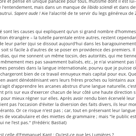
é et pensé en unique panacée pour tous, mutisme dont il est lui
e l'entendement, mais dans un manque de
libido sciendi
et dans des
'autrui.
Sapere aude !
Aie l'alacrité de te servir du legs généreux d
té sont les causes qui expliquent qu'un si grand nombre d'hommes,
ion étrangère – la tutelle parentale entre autres, restent cependan
de leur parler (qui se dissout aujourd'hui dans les baragouinemen
l soit si facile à d'autres de se poser en providence des premiers. Il 
médias, qui me sonnent un même tocsin, des autorités, qui me tienn
t mêmement mes pas savamment balisés, etc., je n'ai vraiment pas
mes pensées dans la langue internationale, pourvu que je puisse o
e chargeront bien de ce travail ennuyeux mais capital pour eux. Qu
en avant dénéoténisant vers leurs frères proches ou lointains aux p
'agit d'apprendre les arcanes abstrus d'une langue naturelle, c'est 
t pris sur eux d'exercer chacun de leur côté une haute direction s
 pour mieux régner sur elles. Après avoir rendu bien écervelé leur
ient pas l'occasion d'éviter la diversion des faits divers, ils leur m
péranto. Or ce risque n'est pas ; car, tout en préservant leur langue
s de vocabulaire et des miettes de grammaire ; mais "le public est ai
ui ne l’est pas." (Frédéric Bastiat)
 est celle d'Emmanuel Kant :
Qu'est-ce que les Lumières ?