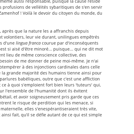
-même aussi responsable, puisque la cause réside
 profusions de velléités sybaritiques de s'en servir
e Zamenhof ! Voilà le devoir du citoyen du monde, du
 après que la nature les a affranchis depuis
t volontiers, leur vie durant, unilingues empêtrés
ts d'une
lingua franca
courue par d'inconséquents
est si aisé d'être minoré... puisque... qui ne dit mot
ent lieu de même conscience collective, des
 besoin de me donner de peine moi-même. Je n'ai
btempérer à des injonctions cardinales dans celle
e la grande majorité des humains tienne ainsi pour
arlures babéliques, outre que c'est une affliction
ce à quoi s'emploient fort bien leurs 'tuteurs' qui,
ur l'ensemble de l'humanité dont ils évitent
 bétail, et avoir soigneusement pris garde que ces
ontrent le risque de perdition qui les menace, si
 maternelle, elles s'enespérantiseraient très vite,
nsi fait, qu’il se défie autant de ce qui est simple