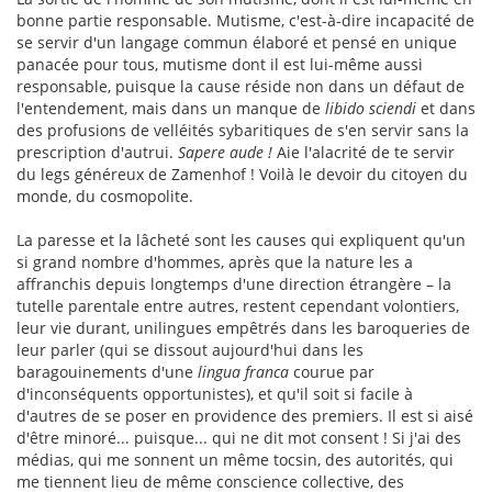
bonne partie responsable. Mutisme, c'est-à-dire incapacité de
se servir d'un langage commun élaboré et pensé en unique
panacée pour tous, mutisme dont il est lui-même aussi
responsable, puisque la cause réside non dans un défaut de
l'entendement, mais dans un manque de
libido sciendi
et dans
des profusions de velléités sybaritiques de s'en servir sans la
prescription d'autrui.
Sapere aude !
Aie l'alacrité de te servir
du legs généreux de Zamenhof ! Voilà le devoir du citoyen du
monde, du cosmopolite.
La paresse et la lâcheté sont les causes qui expliquent qu'un
si grand nombre d'hommes, après que la nature les a
affranchis depuis longtemps d'une direction étrangère – la
tutelle parentale entre autres, restent cependant volontiers,
leur vie durant, unilingues empêtrés dans les baroqueries de
leur parler (qui se dissout aujourd'hui dans les
baragouinements d'une
lingua franca
courue par
d'inconséquents opportunistes), et qu'il soit si facile à
d'autres de se poser en providence des premiers. Il est si aisé
d'être minoré... puisque... qui ne dit mot consent ! Si j'ai des
médias, qui me sonnent un même tocsin, des autorités, qui
me tiennent lieu de même conscience collective, des