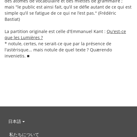
des atomes de vocabulaire et des miettes de grammaire ;
mais "le public est ainsi fait, qu’il se défie autant de ce qui est
simple qu’il se fatigue de ce qui ne l’est pas." (Frédéric
Bastiat)
La partition originale est celle d'Emmanuel Kant :
Qu'est-ce
que les Lumières ?
* notule, certes, ne serait-ce que par la présence de
l'astérisque... mais notule de quel texte ? Quærendo
invenietis. ■
日本語
私たちについて