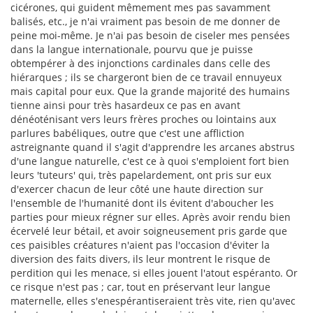
cicérones, qui guident mêmement mes pas savamment
balisés, etc., je n'ai vraiment pas besoin de me donner de
peine moi-même. Je n'ai pas besoin de ciseler mes pensées
dans la langue internationale, pourvu que je puisse
obtempérer à des injonctions cardinales dans celle des
hiérarques ; ils se chargeront bien de ce travail ennuyeux
mais capital pour eux. Que la grande majorité des humains
tienne ainsi pour très hasardeux ce pas en avant
dénéoténisant vers leurs frères proches ou lointains aux
parlures babéliques, outre que c'est une affliction
astreignante quand il s'agit d'apprendre les arcanes abstrus
d'une langue naturelle, c'est ce à quoi s'emploient fort bien
leurs 'tuteurs' qui, très papelardement, ont pris sur eux
d'exercer chacun de leur côté une haute direction sur
l'ensemble de l'humanité dont ils évitent d'aboucher les
parties pour mieux régner sur elles. Après avoir rendu bien
écervelé leur bétail, et avoir soigneusement pris garde que
ces paisibles créatures n'aient pas l'occasion d'éviter la
diversion des faits divers, ils leur montrent le risque de
perdition qui les menace, si elles jouent l'atout espéranto. Or
ce risque n'est pas ; car, tout en préservant leur langue
maternelle, elles s'enespérantiseraient très vite, rien qu'avec