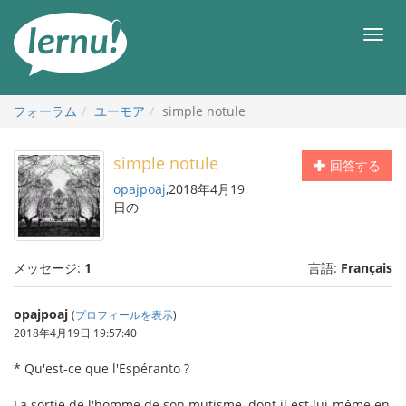
目
次
メ
へ
ニ
ュ
ー
フォーラム
ユーモア
simple notule
simple notule
回答する
opajpoaj
,2018年4月19
日の
メッセージ:
1
言語:
Français
opajpoaj
(
プロフィールを表示
)
2018年4月19日 19:57:40
* Qu'est-ce que l'Espéranto ?
La sortie de l'homme de son mutisme, dont il est lui-même en