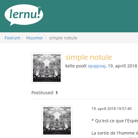
Sisu
juurde
Foorum
Huumor
simple notule
simple notule
kelle poolt
opajpoaj
, 19. aprill 2018
Postitused:
1
19. aprill 2018 19:57.40
* Qu'est-ce que l'Espé
La sortie de l'homme d