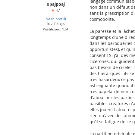
langage commun élabor
opajpoaj
non dans un défaut d
47
sans la prescription d
Näita profiili
cosmopolite.
Riik: Belgia
Postitused: 134
La paresse et la lâche
longtemps d'une direct
dans les baroqueries 
opportunistes), et qu'i
consent ! Si j'ai des 
cicérones, qui guiden
pas besoin de ciseler 
des hiérarques ; ils s
très hasardeux ce pas 
astreignante quand il s
très papelardement, on
d'aboucher les parties
paisibles créatures n'a
elles jouent l'atout es
rien qu'avec des atome
qu’il se fatigue de ce q
La partition originale