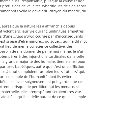
-même aussi responsable, puisque la cause réside
 profusions de velléités sybaritiques de s'en servir
e Zamenhof ! Voilà le devoir du citoyen du monde, du
 après que la nature les a affranchis depuis
t volontiers, leur vie durant, unilingues empêtrés
ts d'une
lingua franca
courue par d'inconséquents
est si aisé d'être minoré... puisque... qui ne dit mot
ent lieu de même conscience collective, des
 besoin de me donner de peine moi-même. Je n'ai
btempérer à des injonctions cardinales dans celle
e la grande majorité des humains tienne ainsi pour
arlures babéliques, outre que c'est une affliction
ce à quoi s'emploient fort bien leurs 'tuteurs' qui,
ur l'ensemble de l'humanité dont ils évitent
 bétail, et avoir soigneusement pris garde que ces
ontrent le risque de perdition qui les menace, si
 maternelle, elles s'enespérantiseraient très vite,
nsi fait, qu’il se défie autant de ce qui est simple