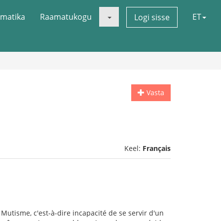
matika
Raamatukogu
ET
Logi sisse
Vasta
Keel:
Français
utisme, c'est-à-dire incapacité de se servir d'un