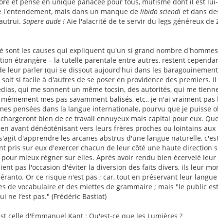
é et pensé en unique panacée pour tous, mutisme dont il est lui
e l'entendement, mais dans un manque de
libido sciendi
et dans des
'autrui.
Sapere aude !
Aie l'alacrité de te servir du legs généreux d
té sont les causes qui expliquent qu'un si grand nombre d'hommes,
ion étrangère – la tutelle parentale entre autres, restent cependan
de leur parler (qui se dissout aujourd'hui dans les baragouinemen
l soit si facile à d'autres de se poser en providence des premiers. Il 
médias, qui me sonnent un même tocsin, des autorités, qui me tienn
t mêmement mes pas savamment balisés, etc., je n'ai vraiment pas
mes pensées dans la langue internationale, pourvu que je puisse o
e chargeront bien de ce travail ennuyeux mais capital pour eux. Qu
en avant dénéoténisant vers leurs frères proches ou lointains aux p
'agit d'apprendre les arcanes abstrus d'une langue naturelle, c'est 
t pris sur eux d'exercer chacun de leur côté une haute direction s
 pour mieux régner sur elles. Après avoir rendu bien écervelé leur
ient pas l'occasion d'éviter la diversion des faits divers, ils leur m
péranto. Or ce risque n'est pas ; car, tout en préservant leur langue
s de vocabulaire et des miettes de grammaire ; mais "le public est ai
ui ne l’est pas." (Frédéric Bastiat)
 est celle d'Emmanuel Kant :
Qu'est-ce que les Lumières ?