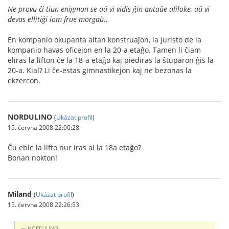
Ne provu ĉi tiun enigmon se aŭ vi vidis ĝin antaŭe aliloke, aŭ vi
devas ellitiĝi iom frue morgaŭ..
En kompanio okupanta altan konstruaĵon, la juristo de la
kompanio havas oficejon en la 20-a etaĝo. Tamen li ĉiam
eliras la lifton ĉe la 18-a etaĝo kaj piediras la ŝtuparon ĝis la
20-a. Kial? Li ĉe-estas gimnastikejon kaj ne bezonas la
ekzercon.
NORDULINO
(
Ukázat profil
)
15. června 2008 22:00:28
Ĉu eble la lifto nur iras al la 18a etaĝo?
Bonan nokton!
Miland
(
Ukázat profil
)
15. června 2008 22:26:53
NORDULINO: