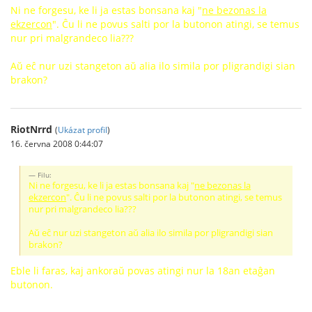
Ni ne forgesu, ke li ja estas bonsana kaj "
ne bezonas la
ekzercon
". Ĉu li ne povus salti por la butonon atingi, se temus
nur pri malgrandeco lia???
Aŭ eĉ nur uzi stangeton aŭ alia ilo simila por pligrandigi sian
brakon?
RiotNrrd
(
Ukázat profil
)
16. června 2008 0:44:07
Filu:
Ni ne forgesu, ke li ja estas bonsana kaj "
ne bezonas la
ekzercon
". Ĉu li ne povus salti por la butonon atingi, se temus
nur pri malgrandeco lia???
Aŭ eĉ nur uzi stangeton aŭ alia ilo simila por pligrandigi sian
brakon?
Eble li faras, kaj ankoraŭ povas atingi nur la 18an etaĝan
butonon.