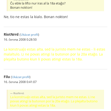
Ĉu eble la lifto nur iras al la 18a etaĝo?
Bonan nokton!
Ne, tio ne estas la kialo. Bonan nokton!
RiotNrrd
(
Ukázat profil
)
16. června 2008 0:28:50
La konstruaĵo estas alta, sed la juristo mem ne estas - li estas
malaltulo. Li ne povas atingi la butonon por la 20a etaĝo. La
plejalta butono kiun li povas atingi estas la 18a.
Filu
(
Ukázat profil
)
16. června 2008 0:41:07
RiotNrrd:
La konstruaĵo estas alta, sed la juristo mem ne estas. Li ne
povas atingi la butonon por la 20a etaĝo. La plejalta butono
kiun li povas atingi estas la 18a.