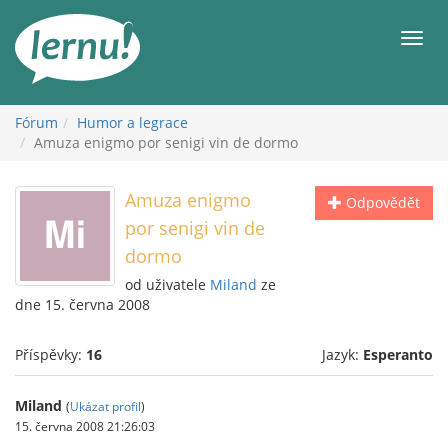
Přejít
k
Men
obsahu
Fórum
Humor a legrace
Amuza enigmo por senigi vin de dormo
Amuza enigmo
Odpovědět
por senigi vin de
dormo
od uživatele
Miland
ze
dne 15. června 2008
Příspěvky:
16
Jazyk:
Esperanto
Miland
(
Ukázat profil
)
15. června 2008 21:26:03