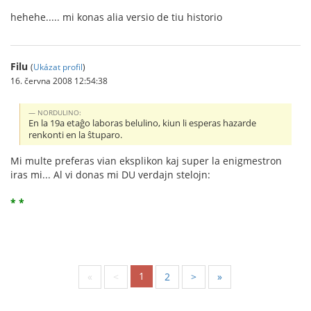
hehehe..... mi konas alia versio de tiu historio
Filu
(
Ukázat profil
)
16. června 2008 12:54:38
NORDULINO:
En la 19a etaĝo laboras belulino, kiun li esperas hazarde
renkonti en la ŝtuparo.
Mi multe preferas vian eksplikon kaj super la enigmestron
iras mi... Al vi donas mi DU verdajn stelojn:
* *
1
«
<
2
>
»