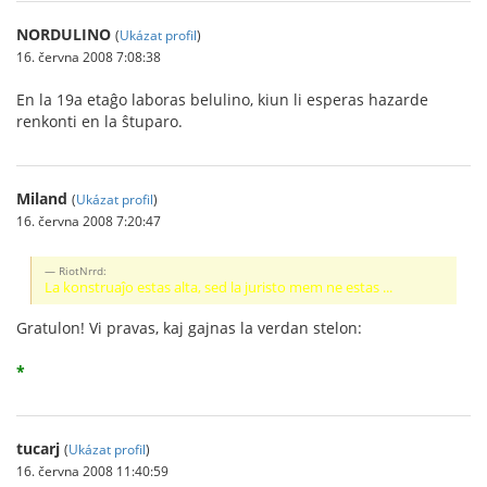
NORDULINO
(
Ukázat profil
)
16. června 2008 7:08:38
En la 19a etaĝo laboras belulino, kiun li esperas hazarde
renkonti en la ŝtuparo.
Miland
(
Ukázat profil
)
16. června 2008 7:20:47
RiotNrrd:
La konstruaĵo estas alta, sed la juristo mem ne estas ...
Gratulon! Vi pravas, kaj gajnas la verdan stelon:
*
tucarj
(
Ukázat profil
)
16. června 2008 11:40:59