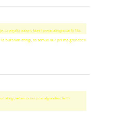
o. La plejalta butono kiun li povas atingi estas la 18a.
or la butonon atingi, se temus nur pri malgrandeco
onon atingi, se temus nur pri malgrandeco lia???