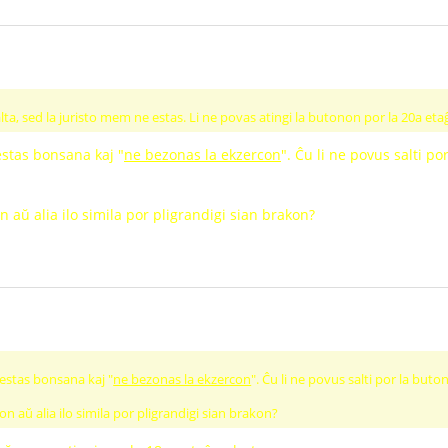
ta, sed la juristo mem ne estas. Li ne povas atingi la butonon por la 20a etaĝ
 estas bonsana kaj "
ne bezonas la ekzercon
". Ĉu li ne povus salti p
 aŭ alia ilo simila por pligrandigi sian brakon?
a estas bonsana kaj "
ne bezonas la ekzercon
". Ĉu li ne povus salti por la but
on aŭ alia ilo simila por pligrandigi sian brakon?