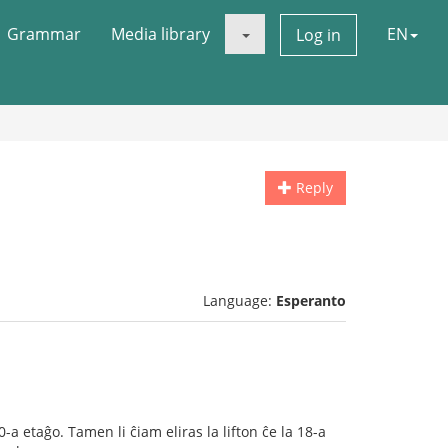
Grammar
Media library
EN
Log in
Reply
Language:
Esperanto
a etaĝo. Tamen li ĉiam eliras la lifton ĉe la 18-a