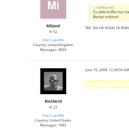
NORDULINO:
Ĉu eble la lifto nur ir
Bonan nokton!
Miland
Ne, tio ne estas la kia
52
User's profile
Country: United Kingdom
Messages: 4834
June 16, 2008, 12:28:50 AM
La konstruaĵo estas alt
kiun li povas atingi est
RiotNrrd
27
User's profile
Country: United States
Messages: 1893