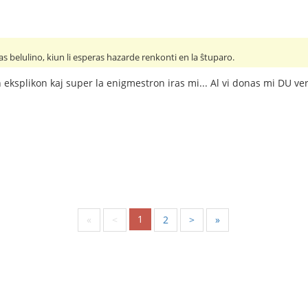
as belulino, kiun li esperas hazarde renkonti en la ŝtuparo.
 eksplikon kaj super la enigmestron iras mi... Al vi donas mi DU ver
1
«
<
2
>
»