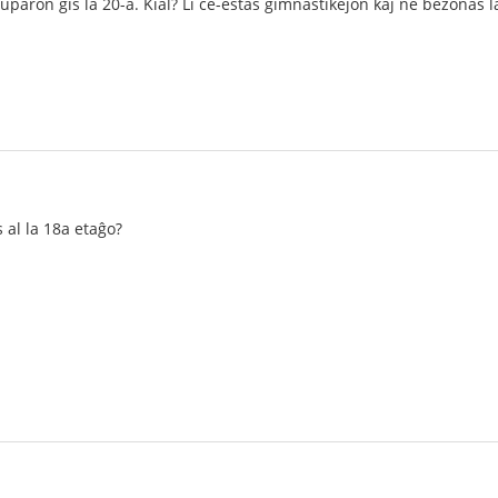
tuparon ĝis la 20-a. Kial? Li ĉe-estas gimnastikejon kaj ne bezonas 
s al la 18a etaĝo?