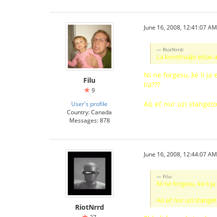
June 16, 2008, 12:41:07 AM
RiotNrrd:
La konstruaĵo estas al
Ni ne forgesu, ke li ja
Filu
lia???
9
Aŭ eĉ nur uzi stangeton
User's profile
Country: Canada
Messages: 878
June 16, 2008, 12:44:07 AM
Filu:
Ni ne forgesu, ke li j
Aŭ eĉ nur uzi stanget
RiotNrrd