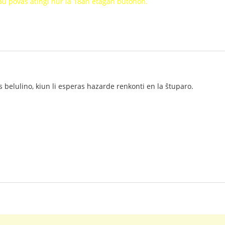
oraŭ povas atingi nur la 18an etaĝan butonon.
s belulino, kiun li esperas hazarde renkonti en la ŝtuparo.