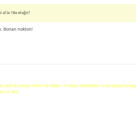
as al la 18a etaĝo?
lo. Bonan nokton!
a, sed la juristo mem ne estas - li estas malaltulo. Li ne povas atin
as la 18a.