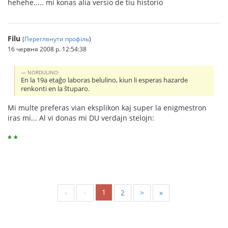
hehehe..... mi konas alia versio de tiu historio
Filu
(
Переглянути профіль
)
16 червня 2008 р. 12:54:38
NORDULINO:
En la 19a etaĝo laboras belulino, kiun li esperas hazarde
renkonti en la ŝtuparo.
Mi multe preferas vian eksplikon kaj super la enigmestron
iras mi... Al vi donas mi DU verdajn stelojn:
* *
1
«
<
2
>
»