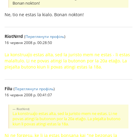
Bonan nokton!
Ne, tio ne estas la kialo. Bonan nokton!
RiotNrrd
(
Переглянути профіль
)
16 червня 2008 р. 00:28:50
La konstruaĵo estas alta, sed la juristo mem ne estas - li estas
malaltulo. Li ne povas atingi la butonon por la 20a etaĝo. La
plejalta butono kiun li povas atingi estas la 18a.
Filu
(
Переглянути профіль
)
16 червня 2008 р. 00:41:07
RiotNrrd:
La konstruaĵo estas alta, sed la juristo mem ne estas. Li ne
povas atingi la butonon por la 20a etaĝo. La plejalta butono
kiun li povas atingi estas la 18a.
Ni ne forgesu, ke li ja estas bonsana kaj "
ne bezonas la