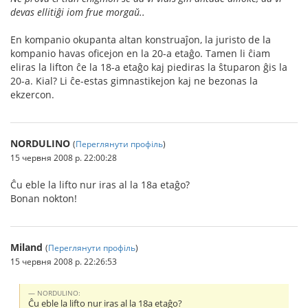
devas ellitiĝi iom frue morgaŭ..
En kompanio okupanta altan konstruaĵon, la juristo de la
kompanio havas oficejon en la 20-a etaĝo. Tamen li ĉiam
eliras la lifton ĉe la 18-a etaĝo kaj piediras la ŝtuparon ĝis la
20-a. Kial? Li ĉe-estas gimnastikejon kaj ne bezonas la
ekzercon.
NORDULINO
(
Переглянути профіль
)
15 червня 2008 р. 22:00:28
Ĉu eble la lifto nur iras al la 18a etaĝo?
Bonan nokton!
Miland
(
Переглянути профіль
)
15 червня 2008 р. 22:26:53
NORDULINO:
Ĉu eble la lifto nur iras al la 18a etaĝo?