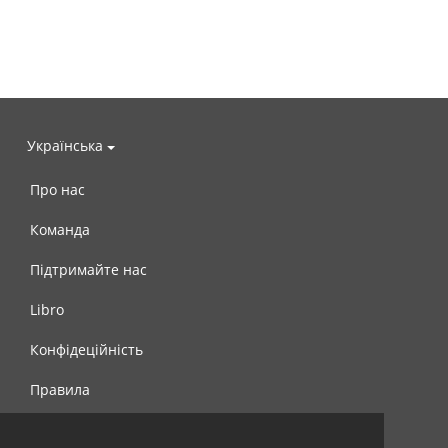
Українська
Про нас
Команда
Підтримайте нас
Libro
Конфідеційність
Правила
Контакти