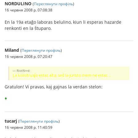
NORDULINO
(
Переглянути профіль
)
16 червня 2008 р. 07:08:38
En la 19a etaĝo laboras belulino, kiun li esperas hazarde
renkonti en la ŝtuparo.
Miland
(
Переглянути профіль
)
16 червня 2008 р. 07:20:47
RiotNrrd:
La konstruaĵo estas alta, sed la juristo mem ne estas ...
Gratulon! Vi pravas, kaj gajnas la verdan stelon:
*
tucarj
(
Переглянути профіль
)
16 червня 2008 р. 11:40:59