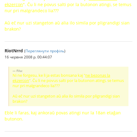
ekzercon
". Ĉu li ne povus salti por la butonon atingi, se temus
nur pri malgrandeco lia???
Aŭ eĉ nur uzi stangeton aŭ alia ilo simila por pligrandigi sian
brakon?
RiotNrrd
(
Переглянути профіль
)
16 червня 2008 р. 00:44:07
Filu:
Ni ne forgesu, ke li ja estas bonsana kaj "
ne bezonas la
ekzercon
". Ĉu li ne povus salti por la butonon atingi, se temus
nur pri malgrandeco lia???
Aŭ eĉ nur uzi stangeton aŭ alia ilo simila por pligrandigi sian
brakon?
Eble li faras, kaj ankoraŭ povas atingi nur la 18an etaĝan
butonon.