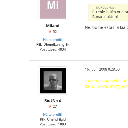
NORDULINO:
Ĉu eble la lifto nur ir
Bonan nokton!
Miland
Ne, tio ne estas la kia
52
Näita profiili
Riik: Ühendkuningriik
Postitused: 4834
16. juuni 2008 0:28.50
La konstruaĵo estas alt
kiun li povas atingi est
RiotNrrd
27
Näita profiili
Riik: Ühendriigid
Postitused: 1893