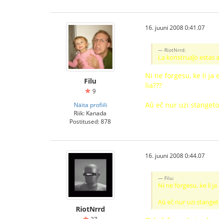
16. juuni 2008 0:41.07
RiotNrrd:
La konstruaĵo estas al
Ni ne forgesu, ke li ja
Filu
lia???
9
Aŭ eĉ nur uzi stangeton
Näita profiili
Riik: Kanada
Postitused: 878
16. juuni 2008 0:44.07
Filu:
Ni ne forgesu, ke li j
Aŭ eĉ nur uzi stanget
RiotNrrd