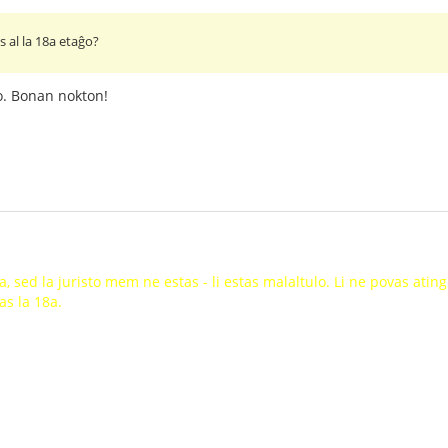
as al la 18a etaĝo?
lo. Bonan nokton!
a, sed la juristo mem ne estas - li estas malaltulo. Li ne povas atin
as la 18a.