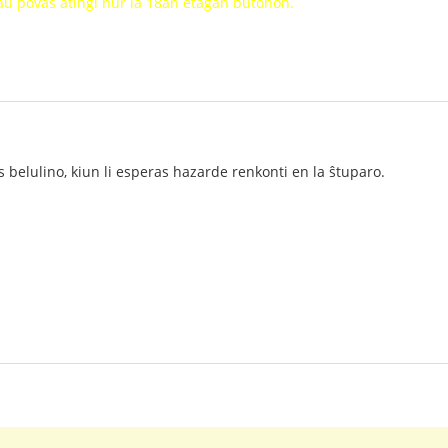
oraŭ povas atingi nur la 18an etaĝan butonon.
s belulino, kiun li esperas hazarde renkonti en la ŝtuparo.