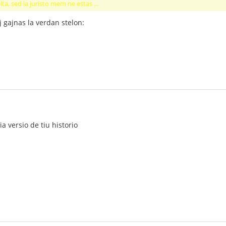
ta, sed la juristo mem ne estas ...
j gajnas la verdan stelon:
ia versio de tiu historio