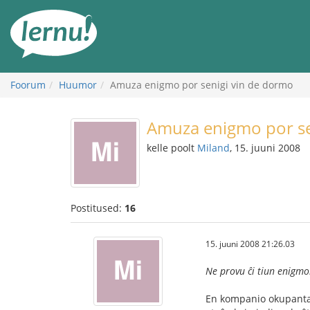
Sisu
juurde
Foorum
Huumor
Amuza enigmo por senigi vin de dormo
Amuza enigmo por se
kelle poolt
Miland
, 15. juuni 2008
Postitused:
16
15. juuni 2008 21:26.03
Ne provu ĉi tiun enigmon
En kompanio okupanta a