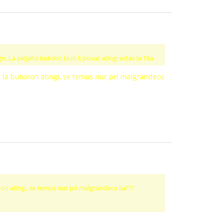
o. La plejalta butono kiun li povas atingi estas la 18a.
or la butonon atingi, se temus nur pri malgrandeco
onon atingi, se temus nur pri malgrandeco lia???