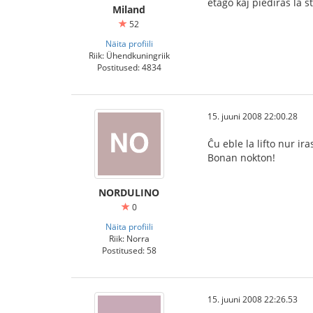
etaĝo kaj piediras la ŝ
Miland
52
Näita profiili
Riik: Ühendkuningriik
Postitused: 4834
15. juuni 2008 22:00.28
Ĉu eble la lifto nur ira
Bonan nokton!
NORDULINO
0
Näita profiili
Riik: Norra
Postitused: 58
15. juuni 2008 22:26.53