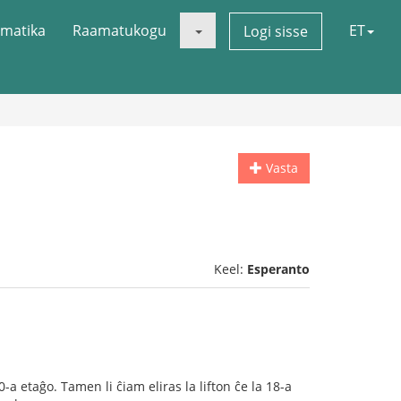
matika
Raamatukogu
ET
Logi sisse
Vasta
Keel:
Esperanto
a etaĝo. Tamen li ĉiam eliras la lifton ĉe la 18-a