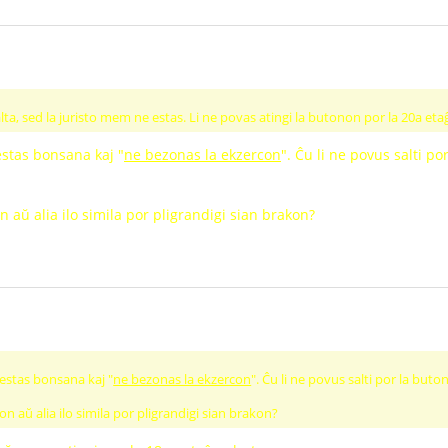
ta, sed la juristo mem ne estas. Li ne povas atingi la butonon por la 20a etaĝ
 estas bonsana kaj "
ne bezonas la ekzercon
". Ĉu li ne povus salti p
 aŭ alia ilo simila por pligrandigi sian brakon?
a estas bonsana kaj "
ne bezonas la ekzercon
". Ĉu li ne povus salti por la but
on aŭ alia ilo simila por pligrandigi sian brakon?