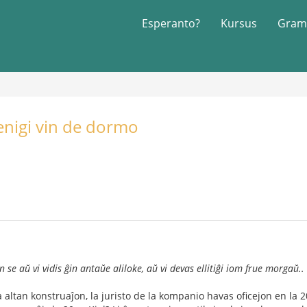
Esperanto?
Kursus
Gram
nigi vin de dormo
 se aŭ vi vidis ĝin antaŭe aliloke, aŭ vi devas ellitiĝi iom frue morgaŭ..
ltan konstruaĵon, la juristo de la kompanio havas oficejon en la 20-