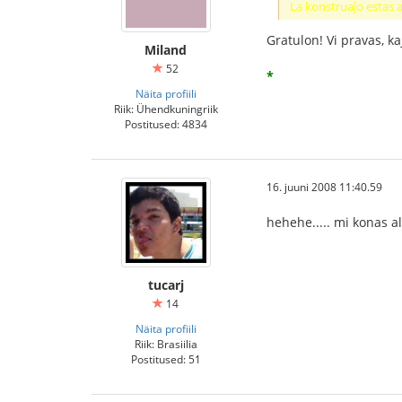
La konstruaĵo estas al
Gratulon! Vi pravas, ka
Miland
52
*
Näita profiili
Riik: Ühendkuningriik
Postitused: 4834
16. juuni 2008 11:40.59
hehehe..... mi konas al
tucarj
14
Näita profiili
Riik: Brasiilia
Postitused: 51