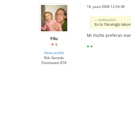
16. juuni 2008 12:54.38
NORDULINO:
En la 19a etaĝo labor
Mi multe preferas vian
Filu
9
* *
Näita profiili
Riik: Kanada
Postitused: 878