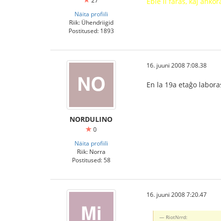
27
Eble li faras, kaj ank
Näita profiili
Riik: Ühendriigid
Postitused: 1893
16. juuni 2008 7:08.38
En la 19a etaĝo labora
NORDULINO
0
Näita profiili
Riik: Norra
Postitused: 58
16. juuni 2008 7:20.47
RiotNrrd: