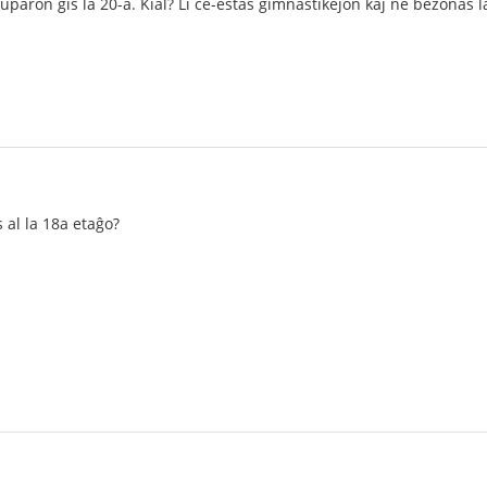
tuparon ĝis la 20-a. Kial? Li ĉe-estas gimnastikejon kaj ne bezonas 
s al la 18a etaĝo?