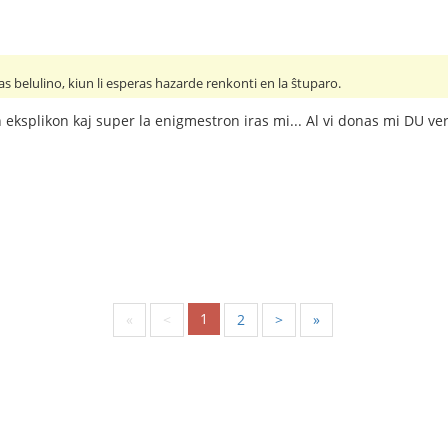
as belulino, kiun li esperas hazarde renkonti en la ŝtuparo.
 eksplikon kaj super la enigmestron iras mi... Al vi donas mi DU ver
1
«
<
2
>
»