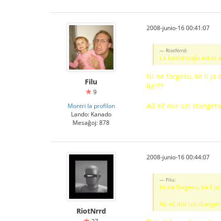
2008-junio-16 00:41:07
RiotNrrd:
La konstruaĵo estas al
Ni ne forgesu, ke li ja
Filu
lia???
9
Aŭ eĉ nur uzi stangeton
Montri la profilon
Lando: Kanado
Mesaĝoj: 878
2008-junio-16 00:44:07
Filu:
Ni ne forgesu, ke li j
Aŭ eĉ nur uzi stanget
RiotNrrd