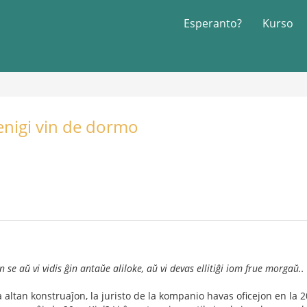
Esperanto?
Kurso
nigi vin de dormo
 se aŭ vi vidis ĝin antaŭe aliloke, aŭ vi devas ellitiĝi iom frue morgaŭ..
ltan konstruaĵon, la juristo de la kompanio havas oficejon en la 20-