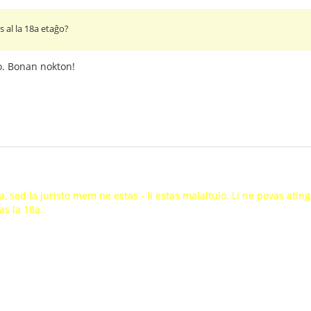
as al la 18a etaĝo?
lo. Bonan nokton!
a, sed la juristo mem ne estas - li estas malaltulo. Li ne povas atin
as la 18a.