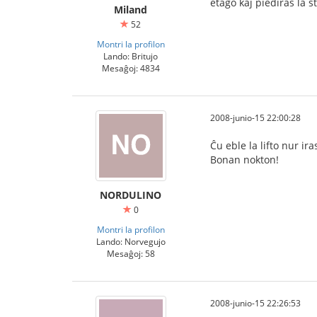
etaĝo kaj piediras la ŝ
Miland
52
Montri la profilon
Lando: Britujo
Mesaĝoj: 4834
2008-junio-15 22:00:28
Ĉu eble la lifto nur ira
Bonan nokton!
NORDULINO
0
Montri la profilon
Lando: Norvegujo
Mesaĝoj: 58
2008-junio-15 22:26:53