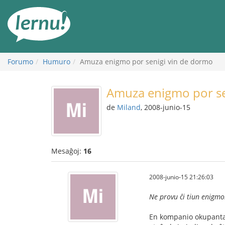
Al
la
enhavo
Forumo
Humuro
Amuza enigmo por senigi vin de dormo
Amuza enigmo por se
de
Miland
, 2008-junio-15
Mesaĝoj:
16
2008-junio-15 21:26:03
Ne provu ĉi tiun enigmon
En kompanio okupanta a