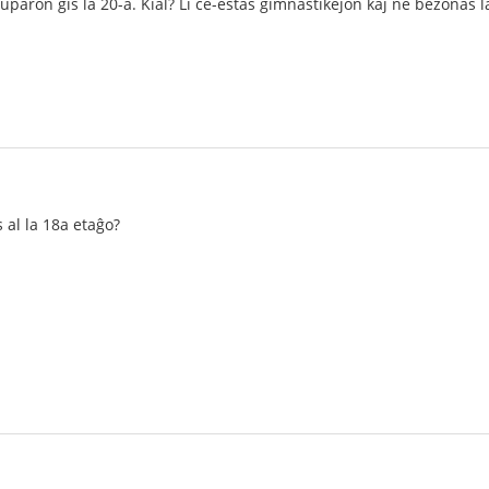
tuparon ĝis la 20-a. Kial? Li ĉe-estas gimnastikejon kaj ne bezonas 
s al la 18a etaĝo?