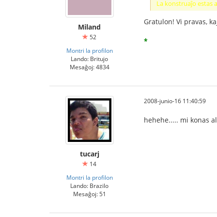
La konstruaĵo estas al
Gratulon! Vi pravas, ka
Miland
52
*
Montri la profilon
Lando: Britujo
Mesaĝoj: 4834
2008-junio-16 11:40:59
hehehe..... mi konas al
tucarj
14
Montri la profilon
Lando: Brazilo
Mesaĝoj: 51