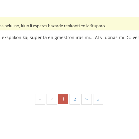
as belulino, kiun li esperas hazarde renkonti en la ŝtuparo.
 eksplikon kaj super la enigmestron iras mi... Al vi donas mi DU ver
1
«
<
2
>
»