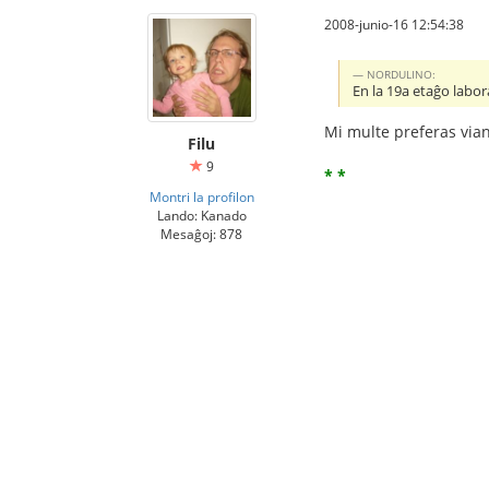
2008-junio-16 12:54:38
NORDULINO:
En la 19a etaĝo labor
Mi multe preferas vian
Filu
9
* *
Montri la profilon
Lando: Kanado
Mesaĝoj: 878