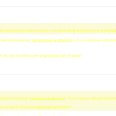
ta, sed la juristo mem ne estas. Li ne povas atingi la butonon por la 20a etaĝ
 estas bonsana kaj "
ne bezonas la ekzercon
". Ĉu li ne povus salti p
 aŭ alia ilo simila por pligrandigi sian brakon?
a estas bonsana kaj "
ne bezonas la ekzercon
". Ĉu li ne povus salti por la but
on aŭ alia ilo simila por pligrandigi sian brakon?