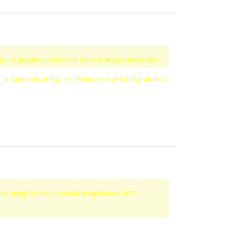
o. La plejalta butono kiun li povas atingi estas la 18a.
or la butonon atingi, se temus nur pri malgrandeco
onon atingi, se temus nur pri malgrandeco lia???