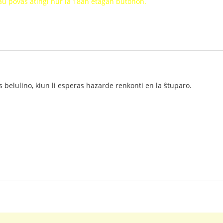
oraŭ povas atingi nur la 18an etaĝan butonon.
s belulino, kiun li esperas hazarde renkonti en la ŝtuparo.