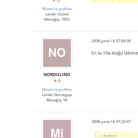
27
Eble li faras, kaj ank
Montri la profilon
Lando: Usono
Mesaĝoj: 1893
2008-junio-16 07:08:38
En la 19a etaĝo labora
NORDULINO
0
Montri la profilon
Lando: Norvegujo
Mesaĝoj: 58
2008-junio-16 07:20:47
RiotNrrd: