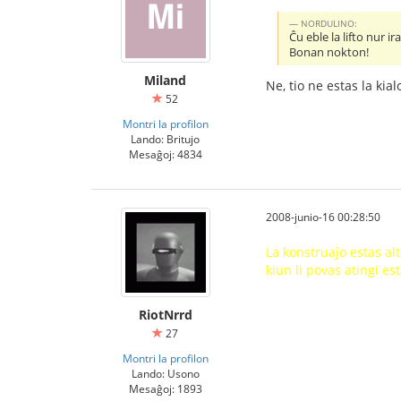
NORDULINO:
Ĉu eble la lifto nur ir
Bonan nokton!
Miland
Ne, tio ne estas la kia
52
Montri la profilon
Lando: Britujo
Mesaĝoj: 4834
2008-junio-16 00:28:50
La konstruaĵo estas alt
kiun li povas atingi est
RiotNrrd
27
Montri la profilon
Lando: Usono
Mesaĝoj: 1893