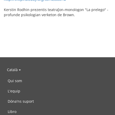
Kerstin Rodhin prezentis teatraĵon-monologon "La prelego" -
profunde psikologian verketon de Brown.
Català
Qui som
L'equip
Dóna'ns suport
Libro