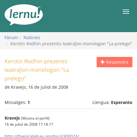
Al
contingut
Men
Fòrum
Notícies
Kerstin Rodhin prezentis teatraĵon-monologon "La prelego"
Kerstin Rodhin prezentis
Respondre
teatraĵon-monologon "La
prelego"
de Kravejs, 16 de juliol de 2008
Missatges:
1
Llengua:
Esperanto
Kravejs
(Mostra el perfil)
16 de juliol de 2008 17.18.17
http://thepiratebay.org/tor/4300074/