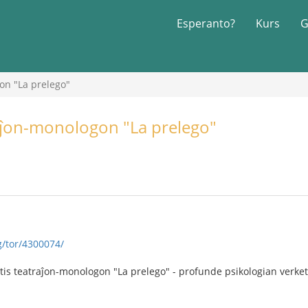
Esperanto?
Kurs
G
on "La prelego"
raĵon-monologon "La prelego"
g/tor/4300074/
tis teatraĵon-monologon "La prelego" - profunde psikologian verke