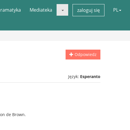
ramatyka
Mediateka
PL
zaloguj się
Odpowiedz
Język:
Esperanto
ton de Brown.