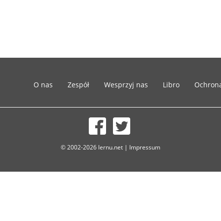
O nas
Zespół
Wesprzyj nas
Libro
Ochron
© 2002-2026 lernu.net |
Impressum