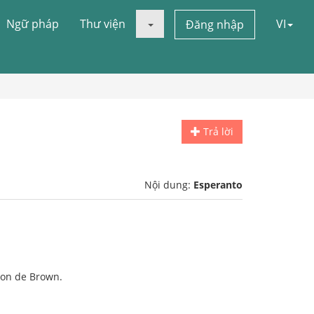
Ngữ pháp
Thư viện
VI
Đăng nhập
Trả lời
Nội dung:
Esperanto
ton de Brown.