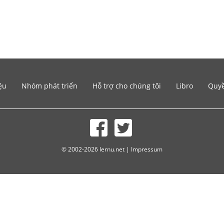
ệu
Nhóm phát triển
Hỗ trợ cho chúng tôi
Libro
Quyề
© 2002-2026 lernu.net |
Impressum