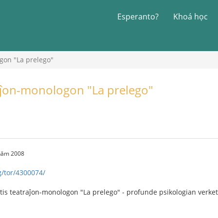
Esperanto?
Khoá học
gon "La prelego"
raĵon-monologon "La prelego"
 năm 2008
g/tor/4300074/
tis teatraĵon-monologon "La prelego" - profunde psikologian verke