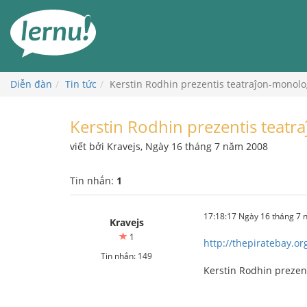
Đi
đến
phần
nội
dung
Diễn đàn
Tin tức
Kerstin Rodhin prezentis teatraĵon-monolo
Kerstin Rodhin prezentis teat
viết bởi Kravejs, Ngày 16 tháng 7 năm 2008
Tin nhắn:
1
17:18:17 Ngày 16 tháng 7
Kravejs
1
http://thepiratebay.or
Tin nhắn: 149
Kerstin Rodhin prezen