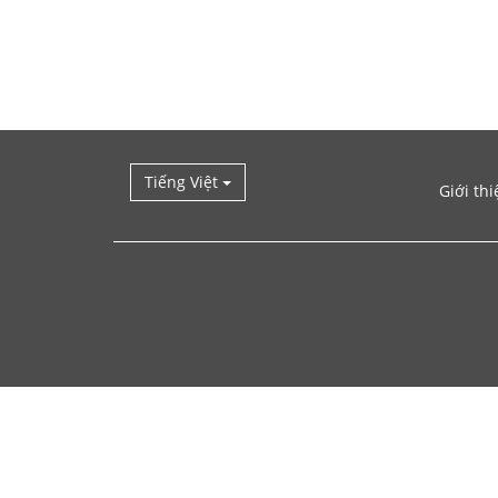
Tiếng Việt
Giới thi
Quay
lại