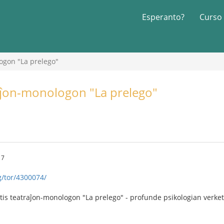
Esperanto?
Curso
ogon "La prelego"
raĵon-monologon "La prelego"
17
g/tor/4300074/
tis teatraĵon-monologon "La prelego" - profunde psikologian verke