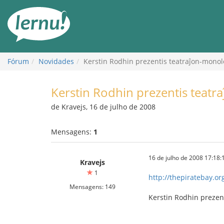
Ir
ao
conteúdo
Fórum
Novidades
Kerstin Rodhin prezentis teatraĵon-monol
Kerstin Rodhin prezentis teat
de Kravejs, 16 de julho de 2008
Mensagens:
1
16 de julho de 2008 17:18:
Kravejs
1
http://thepiratebay.or
Mensagens: 149
Kerstin Rodhin prezen