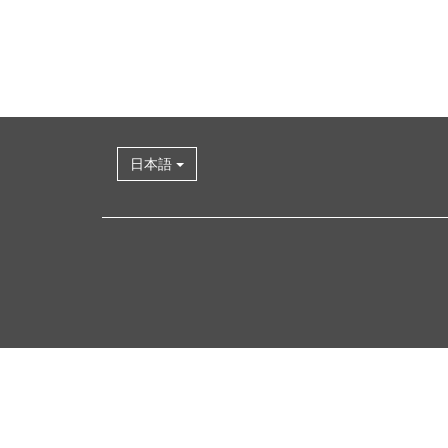
日本語
先
頭
に
も
ど