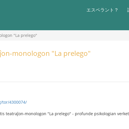
エスペラント？
ologon "La prelego"
raĵon-monologon "La prelego"
g/tor/4300074/
tis teatraĵon-monologon "La prelego" - profunde psikologian verke