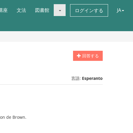
講座
文法
図書館
JA
ログインする
回答する
言語:
Esperanto
ton de Brown.