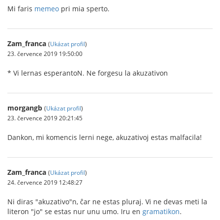
Mi faris
memeo
pri mia sperto.
Zam_franca
(
Ukázat profil
)
23. července 2019 19:50:00
* Vi lernas esperantoN. Ne forgesu la akuzativon
morgangb
(
Ukázat profil
)
23. července 2019 20:21:45
Dankon, mi komencis lerni nege, akuzativoj estas malfacila!
Zam_franca
(
Ukázat profil
)
24. července 2019 12:48:27
Ni diras "akuzativo"n, ĉar ne estas pluraj. Vi ne devas meti la
literon "jo" se estas nur unu umo. Iru en
gramatikon
.