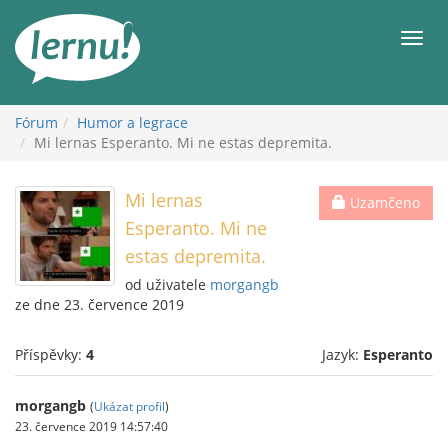
Přejít
k
Men
obsahu
Fórum
Humor a legrace
Mi lernas Esperanto. Mi ne estas depremita.
Mi lernas
Uzamčeno
Esperanto. Mi ne
estas depremita.
od uživatele
morgangb
ze dne 23. července 2019
Příspěvky:
4
Jazyk:
Esperanto
morgangb
(
Ukázat profil
)
23. července 2019 14:57:40