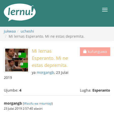
Kwa
maudhui
orod
jukwaa
ucheshi
Mi lernas Esperanto. Mi ne estas depremita.
Mi lernas
kufunguwa
Esperanto. Mi ne
estas depremita.
ya
morgangb
, 23 Julai
2019
Ujumbe:
4
Lugha:
Esperanto
morgangb
(
Wasifu wa mtumiaji
)
23 Julai 2019 2:57:40 alasiri