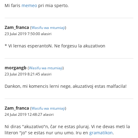
Mi faris
memeo
pri mia sperto.
Zam_franca
(
Wasifu wa mtumiaji
)
23 Julai 2019 7:50:00 alasiri
* Vi lernas esperantoN. Ne forgesu la akuzativon
morgangb
(
Wasifu wa mtumiaji
)
23 Julai 2019 8:21:45 alasiri
Dankon, mi komencis lerni nege, akuzativoj estas malfacila!
Zam_franca
(
Wasifu wa mtumiaji
)
24 Julai 2019 12:48:27 alasiri
Ni diras "akuzativo"n, ĉar ne estas pluraj. Vi ne devas meti la
literon "jo" se estas nur unu umo. Iru en
gramatikon
.