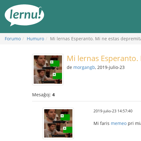
Al
la
enhavo
Forumo
Humuro
Mi lernas Esperanto. Mi ne estas depremit
Mi lernas Esperanto.
de
morgangb
, 2019-julio-23
Mesaĝoj:
4
2019-julio-23 14:57:40
Mi faris
memeo
pri mi