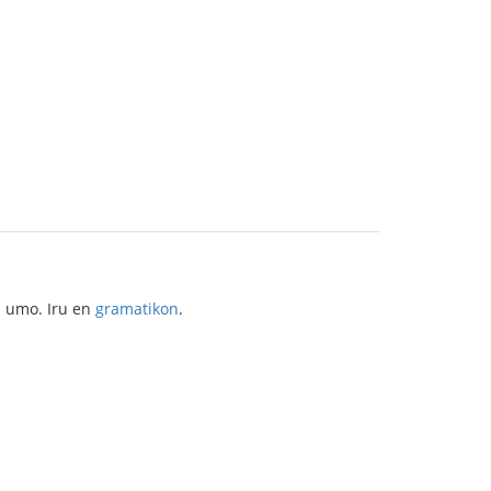
nu umo. Iru en
gramatikon
.