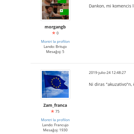
Dankon, mi komencis le
morgangb
0
Montri la profilon
Lando: Britujo
Mesaĝoj: 5
2019-julio-24 12:48:27
Ni diras "akuzativo"n, 
Zam_franca
75
Montri la profilon
Lando: Francujo
Mesaĝoj: 1930