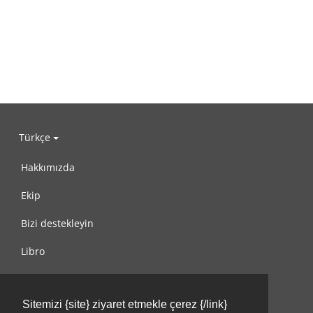
Türkçe
Hakkımızda
Ekip
Bizi destekleyin
Libro
Gizlilik Politikası
Sitemizi {site} ziyaret etmekle çerez {/link}
Kullanım Koşulları