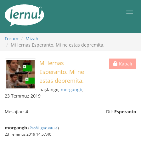
İçerik
Görüntüleme
Men
Forum:
Mizah
Mi lernas Esperanto. Mi ne estas depremita.
Mi lernas
Kapalı
Esperanto. Mi ne
estas depremita.
başlangıç
morgangb
,
23 Temmuz 2019
Mesajlar:
4
Dil:
Esperanto
morgangb
(
Profili görüntüle
)
23 Temmuz 2019 14:57:40