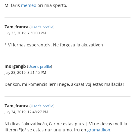
Mi faris
memeo
pri mia sperto.
Zam_franca
(
User's profile
)
July 23, 2019, 7:50:00 PM
* Vi lernas esperantoN. Ne forgesu la akuzativon
morgangb
(
User's profile
)
July 23, 2019, 8:21:45 PM
Dankon, mi komencis lerni nege, akuzativoj estas malfacila!
Zam_franca
(
User's profile
)
July 24, 2019, 12:48:27 PM
Ni diras "akuzativo"n, ĉar ne estas pluraj. Vi ne devas meti la
literon "jo" se estas nur unu umo. Iru en
gramatikon
.