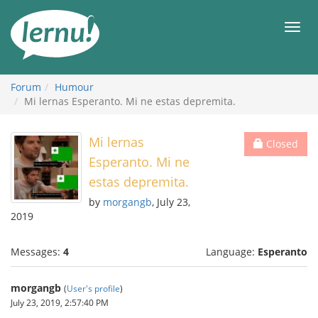
Skip
to
Men
the
content
Forum
Humour
Mi lernas Esperanto. Mi ne estas depremita.
Mi lernas
Closed
Esperanto. Mi ne
estas depremita.
by
morgangb
, July 23,
2019
Messages:
4
Language:
Esperanto
morgangb
(
User's profile
)
July 23, 2019, 2:57:40 PM