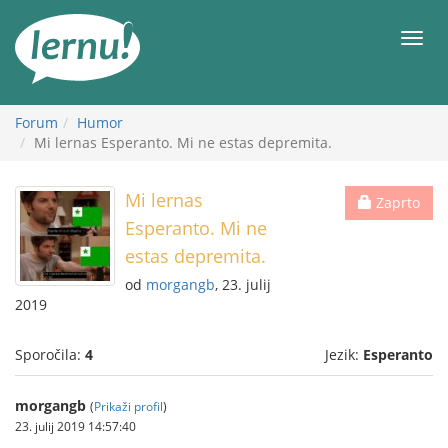
K
vsebini
Meni
Forum
Humor
Mi lernas Esperanto. Mi ne estas depremita.
Mi lernas
Zaprto
Esperanto. Mi ne
estas depremita.
od
morgangb
, 23. julij
2019
Sporočila:
4
Jezik:
Esperanto
morgangb
(
Prikaži profil
)
23. julij 2019 14:57:40