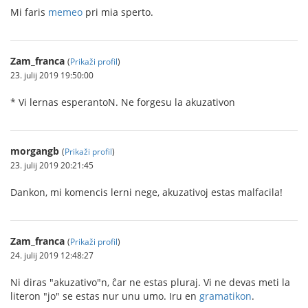
Mi faris
memeo
pri mia sperto.
Zam_franca
(
Prikaži profil
)
23. julij 2019 19:50:00
* Vi lernas esperantoN. Ne forgesu la akuzativon
morgangb
(
Prikaži profil
)
23. julij 2019 20:21:45
Dankon, mi komencis lerni nege, akuzativoj estas malfacila!
Zam_franca
(
Prikaži profil
)
24. julij 2019 12:48:27
Ni diras "akuzativo"n, ĉar ne estas pluraj. Vi ne devas meti la
literon "jo" se estas nur unu umo. Iru en
gramatikon
.