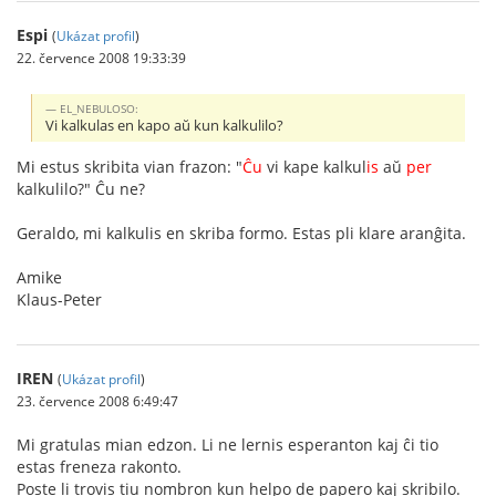
Espi
(
Ukázat profil
)
22. července 2008 19:33:39
EL_NEBULOSO:
Vi kalkulas en kapo aŭ kun kalkulilo?
Mi estus skribita vian frazon: "
Ĉu
vi kape kalkul
is
aŭ
per
kalkulilo?" Ĉu ne?
Geraldo, mi kalkulis en skriba formo. Estas pli klare aranĝita.
Amike
Klaus-Peter
IREN
(
Ukázat profil
)
23. července 2008 6:49:47
Mi gratulas mian edzon. Li ne lernis esperanton kaj ĉi tio
estas freneza rakonto.
Poste li trovis tiu nombron kun helpo de papero kaj skribilo.