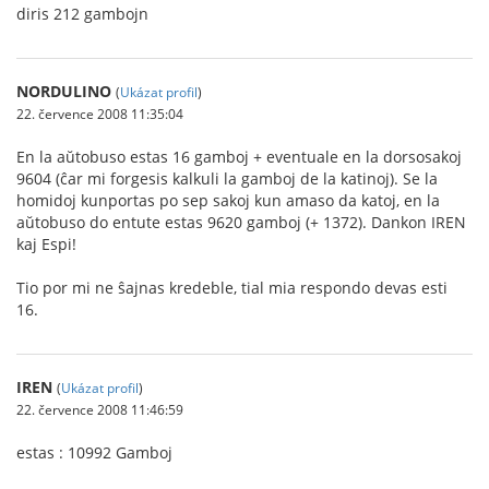
diris 212 gambojn
NORDULINO
(
Ukázat profil
)
22. července 2008 11:35:04
En la aŭtobuso estas 16 gamboj + eventuale en la dorsosakoj
9604 (ĉar mi forgesis kalkuli la gamboj de la katinoj). Se la
homidoj kunportas po sep sakoj kun amaso da katoj, en la
aŭtobuso do entute estas 9620 gamboj (+ 1372). Dankon IREN
kaj Espi!
Tio por mi ne ŝajnas kredeble, tial mia respondo devas esti
16.
IREN
(
Ukázat profil
)
22. července 2008 11:46:59
estas : 10992 Gamboj