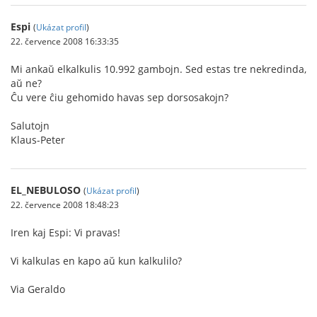
Espi
(
Ukázat profil
)
22. července 2008 16:33:35
Mi ankaŭ elkalkulis 10.992 gambojn. Sed estas tre nekredinda,
aŭ ne?
Ĉu vere ĉiu gehomido havas sep dorsosakojn?
Salutojn
Klaus-Peter
EL_NEBULOSO
(
Ukázat profil
)
22. července 2008 18:48:23
Iren kaj Espi: Vi pravas!
Vi kalkulas en kapo aŭ kun kalkulilo?
Via Geraldo