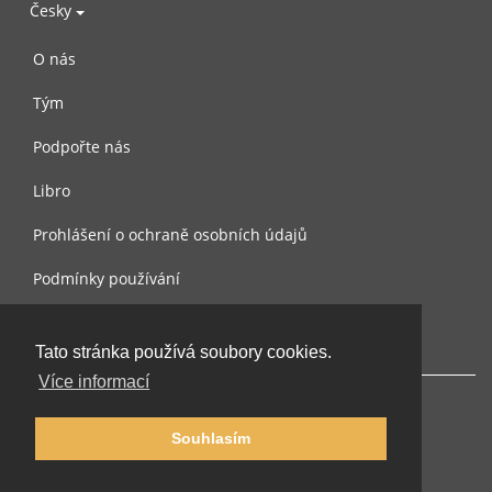
Česky
O nás
Tým
Podpořte nás
Libro
Prohlášení o ochraně osobních údajů
Podmínky používání
Kontaktujte nás
Tato stránka používá soubory cookies.
Více informací
Souhlasím
© 2002-2026 lernu.net |
Impressum