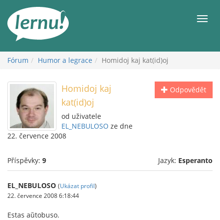
Přejít
k
Men
obsahu
Fórum
Humor a legrace
Homidoj kaj kat(id)oj
Homidoj kaj
Odpovědět
kat(id)oj
od uživatele
EL_NEBULOSO
ze dne
22. července 2008
Příspěvky:
9
Jazyk:
Esperanto
EL_NEBULOSO
(
Ukázat profil
)
22. července 2008 6:18:44
Estas aŭtobuso.