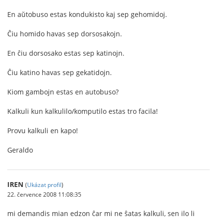
En aŭtobuso estas kondukisto kaj sep gehomidoj.
Ĉiu homido havas sep dorsosakojn.
En ĉiu dorsosako estas sep katinojn.
Ĉiu katino havas sep gekatidojn.
Kiom gambojn estas en autobuso?
Kalkuli kun kalkulilo/komputilo estas tro facila!
Provu kalkuli en kapo!
Geraldo
IREN
(
Ukázat profil
)
22. července 2008 11:08:35
mi demandis mian edzon ĉar mi ne ŝatas kalkuli, sen ilo li