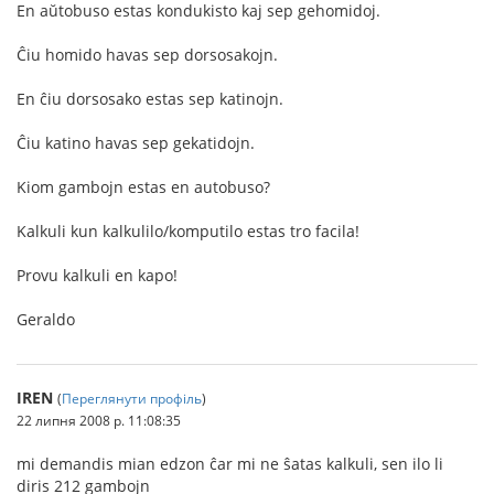
En aŭtobuso estas kondukisto kaj sep gehomidoj.
Ĉiu homido havas sep dorsosakojn.
En ĉiu dorsosako estas sep katinojn.
Ĉiu katino havas sep gekatidojn.
Kiom gambojn estas en autobuso?
Kalkuli kun kalkulilo/komputilo estas tro facila!
Provu kalkuli en kapo!
Geraldo
IREN
(
Переглянути профіль
)
22 липня 2008 р. 11:08:35
mi demandis mian edzon ĉar mi ne ŝatas kalkuli, sen ilo li
diris 212 gambojn