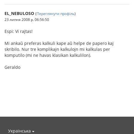
EL_NEBULOSO
(
Переглянути профіль
)
23 липня 2008 р. 06:56:50
Espi: Vi rajtas!
Mi ankaŭ preferas kalkuli kape aŭ helpe de papero kaj
skribilo. Nur tre komplikajn kalkulojn mi kalkulas per
komputilo (mi ne havas klasikan kalkulilon).
Geraldo
Українська