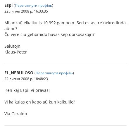
Espi
(
Переглянути профіль
)
22 липня 2008 р. 16:33:35
Mi ankaŭ elkalkulis 10.992 gambojn. Sed estas tre nekredinda,
aŭ ne?
Ĉu vere ĉiu gehomido havas sep dorsosakojn?
Salutojn
Klaus-Peter
EL_NEBULOSO
(
Переглянути профіль
)
22 липня 2008 р. 18:48:23
Iren kaj Espi: Vi pravas!
Vi kalkulas en kapo aŭ kun kalkulilo?
Via Geraldo