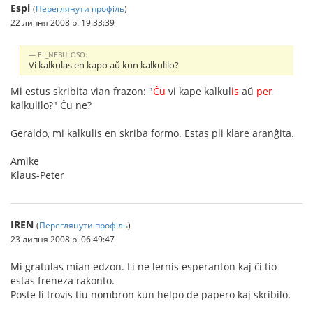
Espi
(
Переглянути профіль
)
22 липня 2008 р. 19:33:39
EL_NEBULOSO:
Vi kalkulas en kapo aŭ kun kalkulilo?
Mi estus skribita vian frazon: "
Ĉu
vi kape kalkul
is
aŭ
per
kalkulilo?" Ĉu ne?
Geraldo, mi kalkulis en skriba formo. Estas pli klare aranĝita.
Amike
Klaus-Peter
IREN
(
Переглянути профіль
)
23 липня 2008 р. 06:49:47
Mi gratulas mian edzon. Li ne lernis esperanton kaj ĉi tio
estas freneza rakonto.
Poste li trovis tiu nombron kun helpo de papero kaj skribilo.