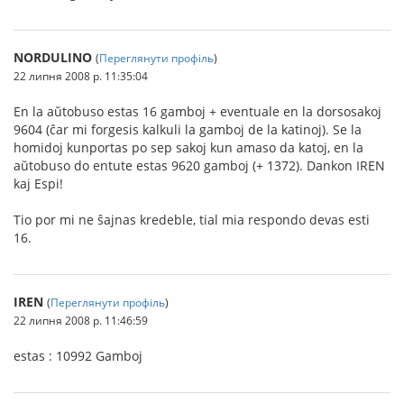
NORDULINO
(
Переглянути профіль
)
22 липня 2008 р. 11:35:04
En la aŭtobuso estas 16 gamboj + eventuale en la dorsosakoj
9604 (ĉar mi forgesis kalkuli la gamboj de la katinoj). Se la
homidoj kunportas po sep sakoj kun amaso da katoj, en la
aŭtobuso do entute estas 9620 gamboj (+ 1372). Dankon IREN
kaj Espi!
Tio por mi ne ŝajnas kredeble, tial mia respondo devas esti
16.
IREN
(
Переглянути профіль
)
22 липня 2008 р. 11:46:59
estas : 10992 Gamboj