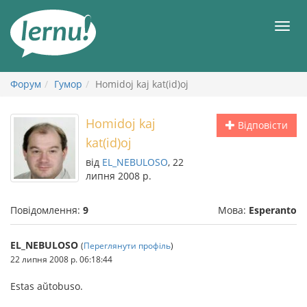
До
змісту
Мен
Форум
Гумор
Homidoj kaj kat(id)oj
Homidoj kaj
Відповісти
kat(id)oj
від
EL_NEBULOSO
, 22
липня 2008 р.
Повідомлення:
9
Мова:
Esperanto
EL_NEBULOSO
(
Переглянути профіль
)
22 липня 2008 р. 06:18:44
Estas aŭtobuso.