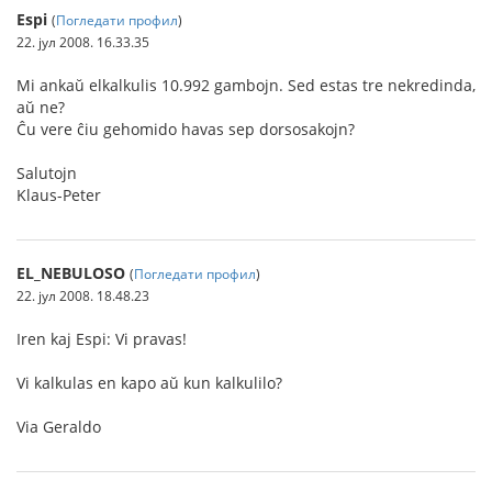
Espi
(
Погледати профил
)
22. јул 2008. 16.33.35
Mi ankaŭ elkalkulis 10.992 gambojn. Sed estas tre nekredinda,
aŭ ne?
Ĉu vere ĉiu gehomido havas sep dorsosakojn?
Salutojn
Klaus-Peter
EL_NEBULOSO
(
Погледати профил
)
22. јул 2008. 18.48.23
Iren kaj Espi: Vi pravas!
Vi kalkulas en kapo aŭ kun kalkulilo?
Via Geraldo