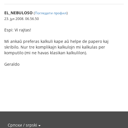
EL_NEBULOSO
(
Погледати профил
)
23. јул 2008. 06.56.50
Espi: Vi rajtas!
Mi ankaŭ preferas kalkuli kape aŭ helpe de papero kaj
skribilo. Nur tre komplikajn kalkulojn mi kalkulas per
komputilo (mi ne havas klasikan kalkulilon).
Geraldo
Српски / srpski