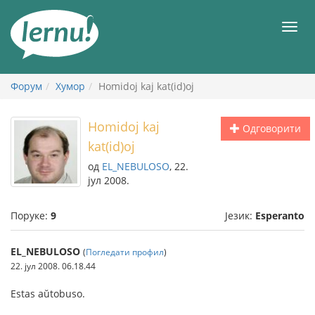
У
садржају
Мен
Форум
Хумор
Homidoj kaj kat(id)oj
Homidoj kaj
Одговорити
kat(id)oj
од
EL_NEBULOSO
, 22.
јул 2008.
Поруке:
9
Језик:
Esperanto
EL_NEBULOSO
(
Погледати профил
)
22. јул 2008. 06.18.44
Estas aŭtobuso.