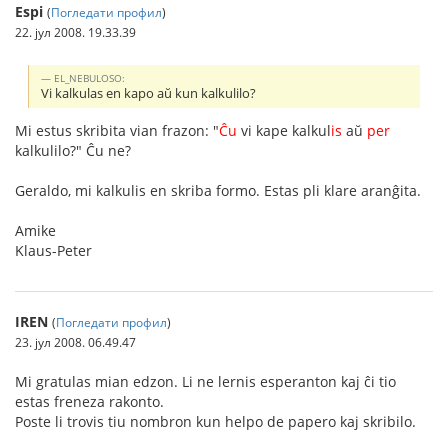
Espi
(
Погледати профил
)
22. јул 2008. 19.33.39
EL_NEBULOSO:
Vi kalkulas en kapo aŭ kun kalkulilo?
Mi estus skribita vian frazon: "
Ĉu
vi kape kalkul
is
aŭ
per
kalkulilo?" Ĉu ne?
Geraldo, mi kalkulis en skriba formo. Estas pli klare aranĝita.
Amike
Klaus-Peter
IREN
(
Погледати профил
)
23. јул 2008. 06.49.47
Mi gratulas mian edzon. Li ne lernis esperanton kaj ĉi tio
estas freneza rakonto.
Poste li trovis tiu nombron kun helpo de papero kaj skribilo.