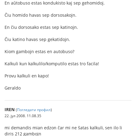
En aŭtobuso estas kondukisto kaj sep gehomidoj.
Ĉiu homido havas sep dorsosakojn.
En ĉiu dorsosako estas sep katinojn.
Ĉiu katino havas sep gekatidojn.
Kiom gambojn estas en autobuso?
Kalkuli kun kalkulilo/komputilo estas tro facila!
Provu kalkuli en kapo!
Geraldo
IREN
(
Погледати профил
)
22. јул 2008. 11.08.35
mi demandis mian edzon ĉar mi ne ŝatas kalkuli, sen ilo li
diris 212 gambojn