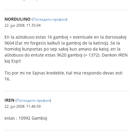
NORDULINO
(
Погледати профил
)
22. јул 2008. 11.35.04
En la aŭtobuso estas 16 gamboj + eventuale en la dorsosakoj
9604 (ĉar mi forgesis kalkuli la gamboj de la katinoj). Se la
homidoj kunportas po sep sakoj kun amaso da katoj, en la
aŭtobuso do entute estas 9620 gamboj (+ 1372). Dankon IREN
kaj Espi!
Tio por mi ne ŝajnas kredeble, tial mia respondo devas esti
16.
IREN
(
Погледати профил
)
22. јул 2008. 11.46.59
estas : 10992 Gamboj