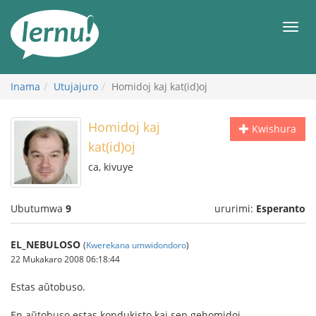
Ku
rupapuro
Urut
rw'ibirimwo
Inama
Utujajuro
Homidoj kaj kat(id)oj
Homidoj kaj
Kwishura
kat(id)oj
ca, kivuye
Ubutumwa
9
ururimi:
Esperanto
EL_NEBULOSO
(
Kwerekana umwidondoro
)
22 Mukakaro 2008 06:18:44
Estas aŭtobuso.
En aŭtobuso estas kondukisto kaj sep gehomidoj.