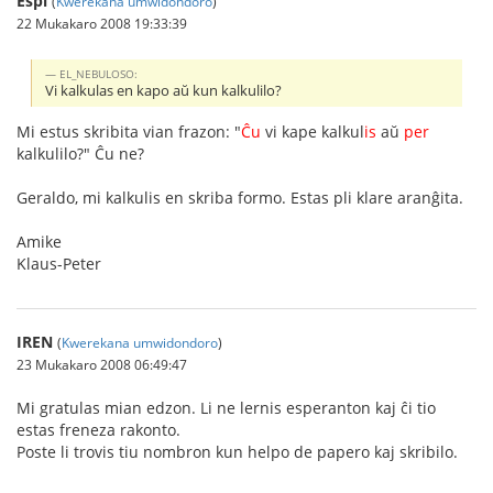
Espi
(
Kwerekana umwidondoro
)
22 Mukakaro 2008 19:33:39
EL_NEBULOSO:
Vi kalkulas en kapo aŭ kun kalkulilo?
Mi estus skribita vian frazon: "
Ĉu
vi kape kalkul
is
aŭ
per
kalkulilo?" Ĉu ne?
Geraldo, mi kalkulis en skriba formo. Estas pli klare aranĝita.
Amike
Klaus-Peter
IREN
(
Kwerekana umwidondoro
)
23 Mukakaro 2008 06:49:47
Mi gratulas mian edzon. Li ne lernis esperanton kaj ĉi tio
estas freneza rakonto.
Poste li trovis tiu nombron kun helpo de papero kaj skribilo.