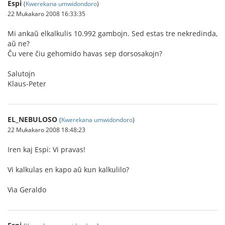
Espi
(
Kwerekana umwidondoro
)
22 Mukakaro 2008 16:33:35
Mi ankaŭ elkalkulis 10.992 gambojn. Sed estas tre nekredinda,
aŭ ne?
Ĉu vere ĉiu gehomido havas sep dorsosakojn?
Salutojn
Klaus-Peter
EL_NEBULOSO
(
Kwerekana umwidondoro
)
22 Mukakaro 2008 18:48:23
Iren kaj Espi: Vi pravas!
Vi kalkulas en kapo aŭ kun kalkulilo?
Via Geraldo