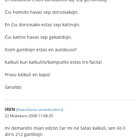
Ĉiu homido havas sep dorsosakojn.
En ĉiu dorsosako estas sep katinojn.
Ĉiu katino havas sep gekatidojn.
Kiom gambojn estas en autobuso?
Kalkuli kun kalkulilo/komputilo estas tro facila!
Provu kalkuli en kapo!
Geraldo
IREN
(
Kwerekana umwidondoro
)
22 Mukakaro 2008 11:08:35
mi demandis mian edzon ĉar mi ne ŝatas kalkuli, sen ilo li
diris 212 gambojn