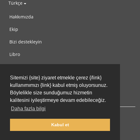
Türkçe
Hakkımızda
Ekip
Bizi destekleyin
Libro
Gizlilik Politikası
Sitemizi {site} ziyaret etmekle çerez {/link}
Kullanım Koşulları
kullanımımızı {link} kabul etmiş oluyorsunuz.
Bize ulaşın
Böylelikle size sunduğumuz hizmetin
kalitesini iyileştirmeye devam edebileceğiz.
Daha fazla bilgi
Kabul et
© 2002-2026 lernu.net |
Impressum