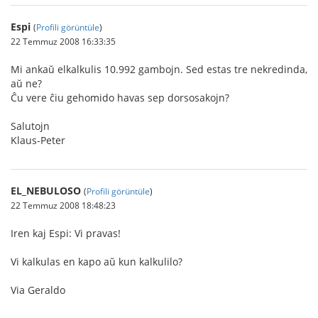
Espi
(
Profili görüntüle
)
22 Temmuz 2008 16:33:35
Mi ankaŭ elkalkulis 10.992 gambojn. Sed estas tre nekredinda,
aŭ ne?
Ĉu vere ĉiu gehomido havas sep dorsosakojn?
Salutojn
Klaus-Peter
EL_NEBULOSO
(
Profili görüntüle
)
22 Temmuz 2008 18:48:23
Iren kaj Espi: Vi pravas!
Vi kalkulas en kapo aŭ kun kalkulilo?
Via Geraldo