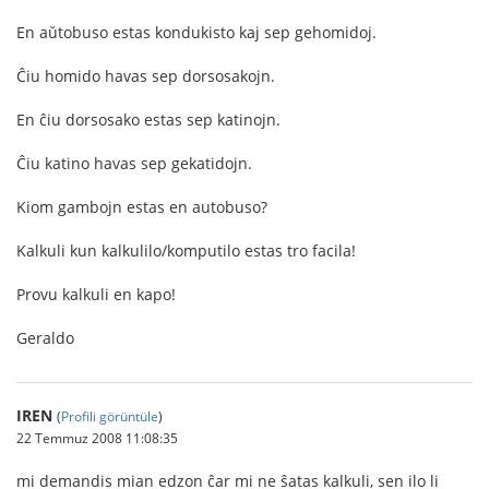
En aŭtobuso estas kondukisto kaj sep gehomidoj.
Ĉiu homido havas sep dorsosakojn.
En ĉiu dorsosako estas sep katinojn.
Ĉiu katino havas sep gekatidojn.
Kiom gambojn estas en autobuso?
Kalkuli kun kalkulilo/komputilo estas tro facila!
Provu kalkuli en kapo!
Geraldo
IREN
(
Profili görüntüle
)
22 Temmuz 2008 11:08:35
mi demandis mian edzon ĉar mi ne ŝatas kalkuli, sen ilo li