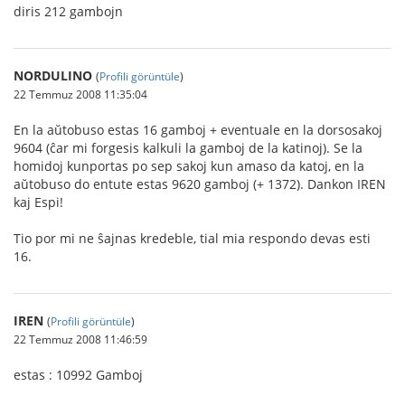
diris 212 gambojn
NORDULINO
(
Profili görüntüle
)
22 Temmuz 2008 11:35:04
En la aŭtobuso estas 16 gamboj + eventuale en la dorsosakoj
9604 (ĉar mi forgesis kalkuli la gamboj de la katinoj). Se la
homidoj kunportas po sep sakoj kun amaso da katoj, en la
aŭtobuso do entute estas 9620 gamboj (+ 1372). Dankon IREN
kaj Espi!
Tio por mi ne ŝajnas kredeble, tial mia respondo devas esti
16.
IREN
(
Profili görüntüle
)
22 Temmuz 2008 11:46:59
estas : 10992 Gamboj