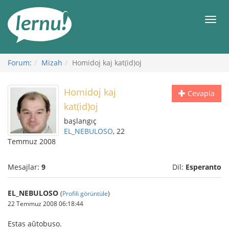
İçerik
Görüntüleme
Men
Forum:
Mizah
Homidoj kaj kat(id)oj
Homidoj kaj
Cevapla
kat(id)oj
başlangıç
EL_NEBULOSO
, 22
Temmuz 2008
Mesajlar:
9
Dil:
Esperanto
EL_NEBULOSO
(
Profili görüntüle
)
22 Temmuz 2008 06:18:44
Estas aŭtobuso.