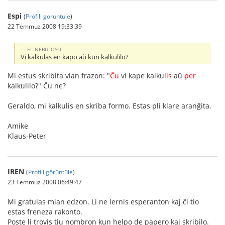
Espi
(
Profili görüntüle
)
22 Temmuz 2008 19:33:39
EL_NEBULOSO:
Vi kalkulas en kapo aŭ kun kalkulilo?
Mi estus skribita vian frazon: "
Ĉu
vi kape kalkul
is
aŭ
per
kalkulilo?" Ĉu ne?
Geraldo, mi kalkulis en skriba formo. Estas pli klare aranĝita.
Amike
Klaus-Peter
IREN
(
Profili görüntüle
)
23 Temmuz 2008 06:49:47
Mi gratulas mian edzon. Li ne lernis esperanton kaj ĉi tio
estas freneza rakonto.
Poste li trovis tiu nombron kun helpo de papero kaj skribilo.