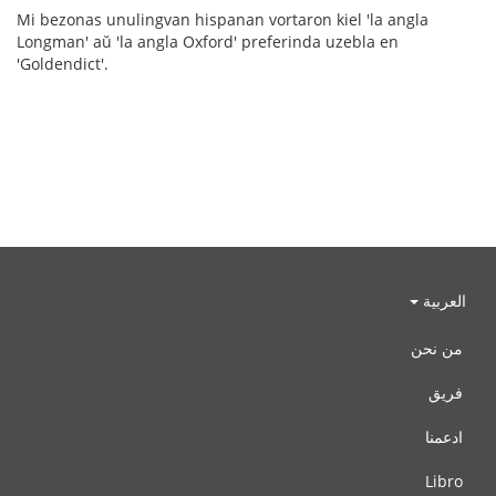
Mi bezonas unulingvan hispanan vortaron kiel 'la angla
Longman' aŭ 'la angla Oxford' preferinda uzebla en
'Goldendict'.
العربية
من نحن
فريق
ادعمنا
Libro