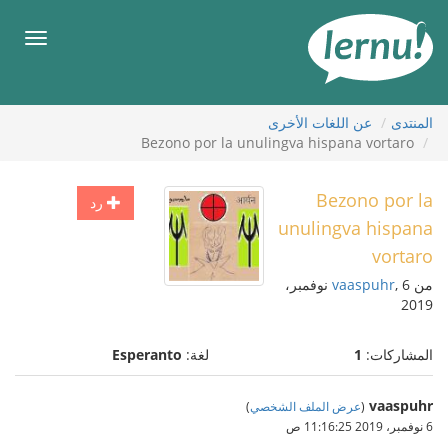
لى
لمحتويات
قائمة
طعام
المنتدى
عن اللغات الأخرى
Bezono por la unulingva hispana vortaro
Bezono por la
رد
unulingva hispana
vortaro
من
vaaspuhr
, 6 نوفمبر،
2019
المشاركات:
1
لغة:
Esperanto
vaaspuhr
(
عرض الملف الشخصي
)
6 نوفمبر، 2019 11:16:25 ص