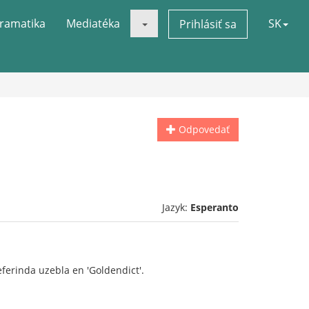
ramatika
Mediatéka
SK
Prihlásiť sa
Odpovedať
Jazyk:
Esperanto
ferinda uzebla en 'Goldendict'.