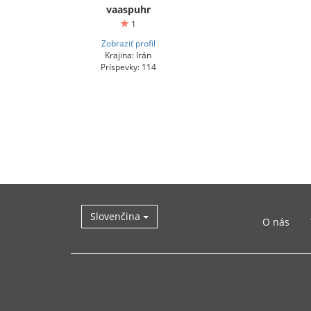
vaaspuhr
1
Zobraziť profil
Krajina: Irán
Príspevky: 114
Slovenčina
O nás