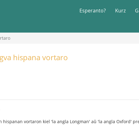
Esperanto?
Kurz
G
rtaro
gva hispana vortaro
5
hispanan vortaron kiel 'la angla Longman' aŭ 'la angla Oxford' pre