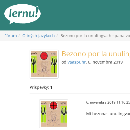
Späť
na
obsah
Fórum
O iných jazykoch
Bezono por la unulingva hispana vo
Bezono por la unulin
od
vaaspuhr
, 6. novembra 2019
Príspevky:
1
6. novembra 2019 11:16:2
Mi bezonas unulingvan 