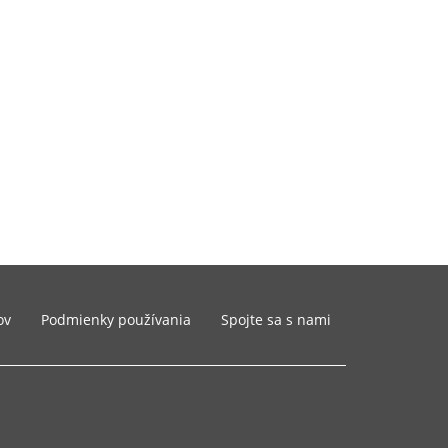
ov
Podmienky používania
Spojte sa s nami