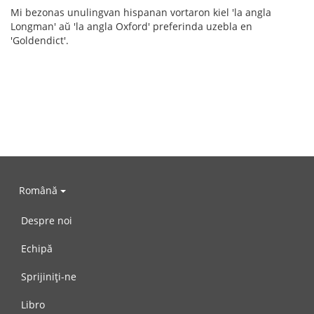
Mi bezonas unulingvan hispanan vortaron kiel 'la angla
Longman' aŭ 'la angla Oxford' preferinda uzebla en
'Goldendict'.
Română
Despre noi
Echipă
Sprijiniți-ne
Libro