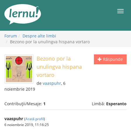
Mergi
la
Meni
conținut
Forum
Despre alte limbi
Bezono por la unulingva hispana vortaro
Bezono por la
Răspunde
unulingva hispana
vortaro
de
vaaspuhr
, 6
noiembrie 2019
Contribuții/Mesaje:
1
Limbă:
Esperanto
vaaspuhr
(
Arată profil
)
6 noiembrie 2019, 11:16:25