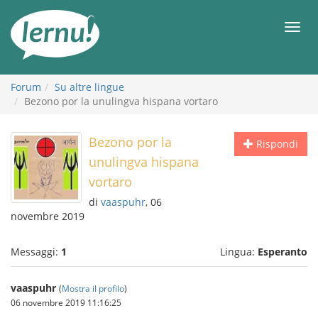
Vai
all’indice
Men
Forum
Su altre lingue
Bezono por la unulingva hispana vortaro
Bezono por la
Rispondi
unulingva hispana
vortaro
di
vaaspuhr
, 06
novembre 2019
Messaggi:
1
Lingua:
Esperanto
vaaspuhr
(
Mostra il profilo
)
06 novembre 2019 11:16:25