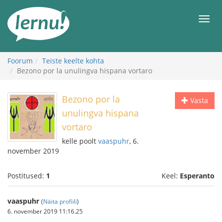
Sisu
juurde
Men
Foorum
Teiste keelte kohta
Bezono por la unulingva hispana vortaro
Bezono por la
Vasta
unulingva hispana
vortaro
kelle poolt
vaaspuhr
, 6.
november 2019
Postitused:
1
Keel:
Esperanto
vaaspuhr
(
Näita profiili
)
6. november 2019 11:16.25