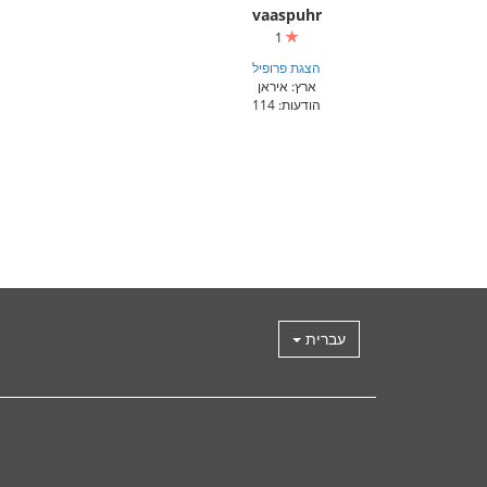
vaaspuhr
1
הצגת פרופיל
ארץ: איראן
הודעות: 114
עברית