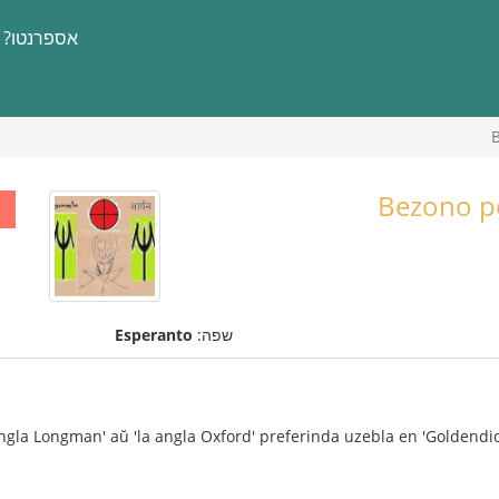
אספרנטו?
B
Bezono po
שפה:
Esperanto
ngla Longman' aŭ 'la angla Oxford' preferinda uzebla en 'Goldendic