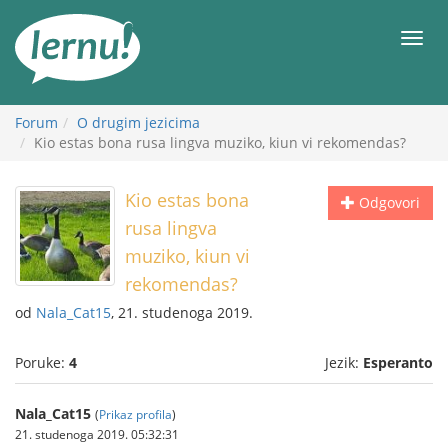
Sadržaj
Meni
Forum
O drugim jezicima
Kio estas bona rusa lingva muziko, kiun vi rekomendas?
Kio estas bona
Odgovori
rusa lingva
muziko, kiun vi
rekomendas?
od
Nala_Cat15
, 21. studenoga 2019.
Poruke:
4
Jezik:
Esperanto
Nala_Cat15
(
Prikaz profila
)
21. studenoga 2019. 05:32:31