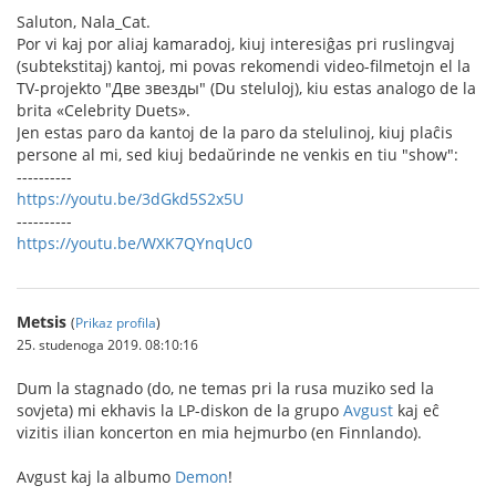
Saluton, Nala_Cat.
Por vi kaj por aliaj kamaradoj, kiuj interesiĝas pri ruslingvaj
(subtekstitaj) kantoj, mi povas rekomendi video-filmetojn el la
TV-projekto "Две звезды" (Du steluloj), kiu estas analogo de la
brita «Celebrity Duets».
Jen estas paro da kantoj de la paro da stelulinoj, kiuj plaĉis
persone al mi, sed kiuj bedaŭrinde ne venkis en tiu "show":
----------
https://youtu.be/3dGkd5S2x5U
----------
https://youtu.be/WXK7QYnqUc0
Metsis
(
Prikaz profila
)
25. studenoga 2019. 08:10:16
Dum la stagnado (do, ne temas pri la rusa muziko sed la
sovjeta) mi ekhavis la LP-diskon de la grupo
Avgust
kaj eĉ
vizitis ilian koncerton en mia hejmurbo (en Finnlando).
Avgust kaj la albumo
Demon
!