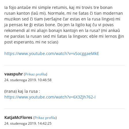
Ia fojo antaŭe mi simple retumis, kaj mi trovis tre bonan
rusan kanton (laŭ mi). Normale, mi ne ŝatas ĉi tian modernan
muzikon sed ĉi tiam (verŝajne ĉar estas en la rusa lingvo) mi
ja pensas ke ĝi estas bone. Do jen la ligilo kaj ĉu vi povas
rekomendi al mi aliajn bonajn kantojn en la rusa? (mi ankaŭ
ne parolas la rusan sed mi ŝatas la lingvon; eble mi lernos ĝin
post esperanto, mi ne scias)
https://www.youtube.com/watch?v=vSocggaeMkE
vaaspuhr
(
Prikaz profila
)
24. studenoga 2019. 10:46:58
(Irana) kaj la rusa :
https://www.youtube.com/watch?v=6X3ZJh762-I
KatjaMcFlores
(
Prikaz profila
)
24. studenoga 2019. 14:42:25