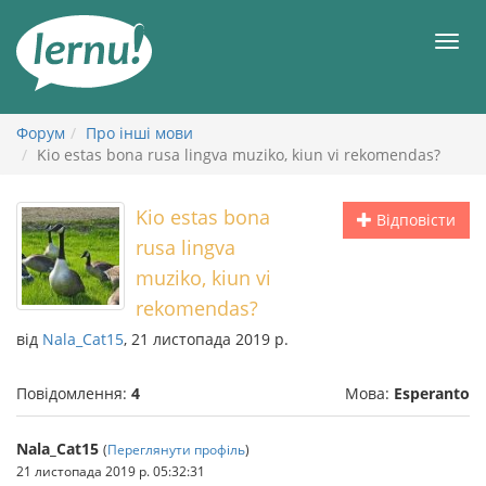
До
змісту
Мен
Форум
Про інші мови
Kio estas bona rusa lingva muziko, kiun vi rekomendas?
Kio estas bona
Відповісти
rusa lingva
muziko, kiun vi
rekomendas?
від
Nala_Cat15
, 21 листопада 2019 р.
Повідомлення:
4
Мова:
Esperanto
Nala_Cat15
(
Переглянути профіль
)
21 листопада 2019 р. 05:32:31