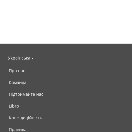
Українська
Про нас
Команда
Підтримайте нас
Libro
Конфідеційність
Правила