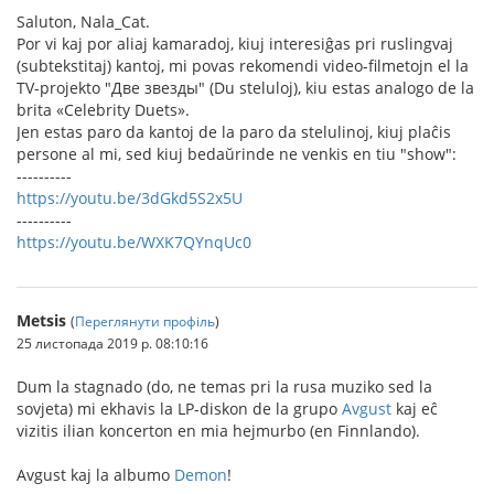
Saluton, Nala_Cat.
Por vi kaj por aliaj kamaradoj, kiuj interesiĝas pri ruslingvaj
(subtekstitaj) kantoj, mi povas rekomendi video-filmetojn el la
TV-projekto "Две звезды" (Du steluloj), kiu estas analogo de la
brita «Celebrity Duets».
Jen estas paro da kantoj de la paro da stelulinoj, kiuj plaĉis
persone al mi, sed kiuj bedaŭrinde ne venkis en tiu "show":
----------
https://youtu.be/3dGkd5S2x5U
----------
https://youtu.be/WXK7QYnqUc0
Metsis
(
Переглянути профіль
)
25 листопада 2019 р. 08:10:16
Dum la stagnado (do, ne temas pri la rusa muziko sed la
sovjeta) mi ekhavis la LP-diskon de la grupo
Avgust
kaj eĉ
vizitis ilian koncerton en mia hejmurbo (en Finnlando).
Avgust kaj la albumo
Demon
!