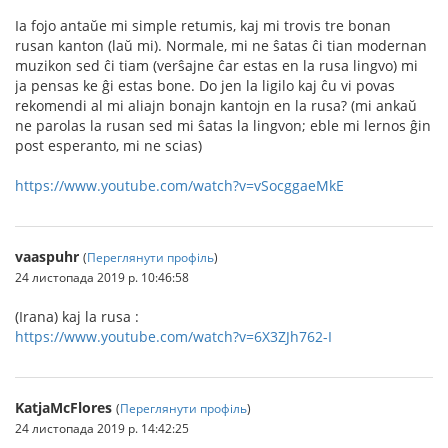
Ia fojo antaŭe mi simple retumis, kaj mi trovis tre bonan
rusan kanton (laŭ mi). Normale, mi ne ŝatas ĉi tian modernan
muzikon sed ĉi tiam (verŝajne ĉar estas en la rusa lingvo) mi
ja pensas ke ĝi estas bone. Do jen la ligilo kaj ĉu vi povas
rekomendi al mi aliajn bonajn kantojn en la rusa? (mi ankaŭ
ne parolas la rusan sed mi ŝatas la lingvon; eble mi lernos ĝin
post esperanto, mi ne scias)
https://www.youtube.com/watch?v=vSocggaeMkE
vaaspuhr
(
Переглянути профіль
)
24 листопада 2019 р. 10:46:58
(Irana) kaj la rusa :
https://www.youtube.com/watch?v=6X3ZJh762-I
KatjaMcFlores
(
Переглянути профіль
)
24 листопада 2019 р. 14:42:25