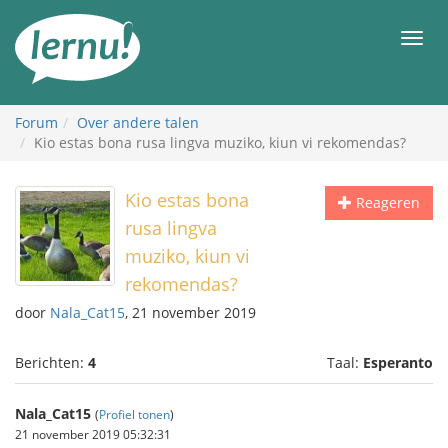
Naar
de
Men
inhoud
Forum
Over andere talen
Kio estas bona rusa lingva muziko, kiun vi rekomendas?
Kio estas bona
Reageren
rusa lingva
muziko, kiun vi
rekomendas?
door
Nala_Cat15
, 21 november 2019
Berichten:
4
Taal:
Esperanto
Nala_Cat15
(
Profiel tonen
)
21 november 2019 05:32:31