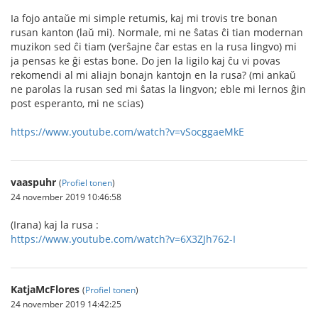
Ia fojo antaŭe mi simple retumis, kaj mi trovis tre bonan
rusan kanton (laŭ mi). Normale, mi ne ŝatas ĉi tian modernan
muzikon sed ĉi tiam (verŝajne ĉar estas en la rusa lingvo) mi
ja pensas ke ĝi estas bone. Do jen la ligilo kaj ĉu vi povas
rekomendi al mi aliajn bonajn kantojn en la rusa? (mi ankaŭ
ne parolas la rusan sed mi ŝatas la lingvon; eble mi lernos ĝin
post esperanto, mi ne scias)
https://www.youtube.com/watch?v=vSocggaeMkE
vaaspuhr
(
Profiel tonen
)
24 november 2019 10:46:58
(Irana) kaj la rusa :
https://www.youtube.com/watch?v=6X3ZJh762-I
KatjaMcFlores
(
Profiel tonen
)
24 november 2019 14:42:25