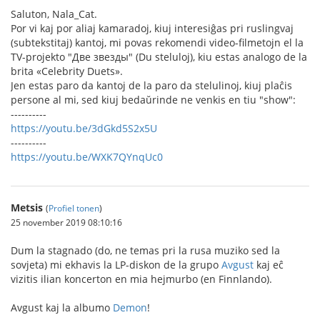
Saluton, Nala_Cat.
Por vi kaj por aliaj kamaradoj, kiuj interesiĝas pri ruslingvaj
(subtekstitaj) kantoj, mi povas rekomendi video-filmetojn el la
TV-projekto "Две звезды" (Du steluloj), kiu estas analogo de la
brita «Celebrity Duets».
Jen estas paro da kantoj de la paro da stelulinoj, kiuj plaĉis
persone al mi, sed kiuj bedaŭrinde ne venkis en tiu "show":
----------
https://youtu.be/3dGkd5S2x5U
----------
https://youtu.be/WXK7QYnqUc0
Metsis
(
Profiel tonen
)
25 november 2019 08:10:16
Dum la stagnado (do, ne temas pri la rusa muziko sed la
sovjeta) mi ekhavis la LP-diskon de la grupo
Avgust
kaj eĉ
vizitis ilian koncerton en mia hejmurbo (en Finnlando).
Avgust kaj la albumo
Demon
!