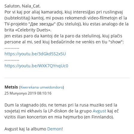
Saluton, Nala_Cat.
Por vi kaj por aliaj kamaradoj, kiuj interesiĝas pri ruslingvaj
(subtekstitaj) kantoj, mi povas rekomendi video-filmetojn el la
TV-projekto "Две звезды" (Du steluloj), kiu estas analogo de la
brita «Celebrity Duets».
Jen estas paro da kantoj de la paro da stelulinoj, kiuj plaĉis
persone al mi, sed kiuj bedaŭrinde ne venkis en tiu "show":
----------
https://youtu.be/3dGkd5S2x5U
----------
https://youtu.be/WXK7QYnqUc0
Metsis
(
Kwerekana umwidondoro
)
25 Munyonyo 2019 08:10:16
Dum la stagnado (do, ne temas pri la rusa muziko sed la
sovjeta) mi ekhavis la LP-diskon de la grupo
Avgust
kaj eĉ
vizitis ilian koncerton en mia hejmurbo (en Finnlando).
Avgust kaj la albumo
Demon
!