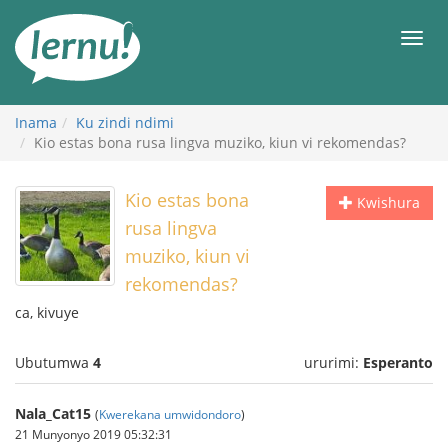
Ku
rupapuro
Urut
rw'ibirimwo
Inama
Ku zindi ndimi
Kio estas bona rusa lingva muziko, kiun vi rekomendas?
Kio estas bona
Kwishura
rusa lingva
muziko, kiun vi
rekomendas?
ca, kivuye
Ubutumwa
4
ururimi:
Esperanto
Nala_Cat15
(
Kwerekana umwidondoro
)
21 Munyonyo 2019 05:32:31