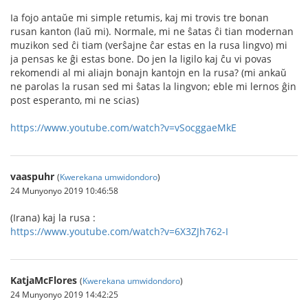
Ia fojo antaŭe mi simple retumis, kaj mi trovis tre bonan
rusan kanton (laŭ mi). Normale, mi ne ŝatas ĉi tian modernan
muzikon sed ĉi tiam (verŝajne ĉar estas en la rusa lingvo) mi
ja pensas ke ĝi estas bone. Do jen la ligilo kaj ĉu vi povas
rekomendi al mi aliajn bonajn kantojn en la rusa? (mi ankaŭ
ne parolas la rusan sed mi ŝatas la lingvon; eble mi lernos ĝin
post esperanto, mi ne scias)
https://www.youtube.com/watch?v=vSocggaeMkE
vaaspuhr
(
Kwerekana umwidondoro
)
24 Munyonyo 2019 10:46:58
(Irana) kaj la rusa :
https://www.youtube.com/watch?v=6X3ZJh762-I
KatjaMcFlores
(
Kwerekana umwidondoro
)
24 Munyonyo 2019 14:42:25