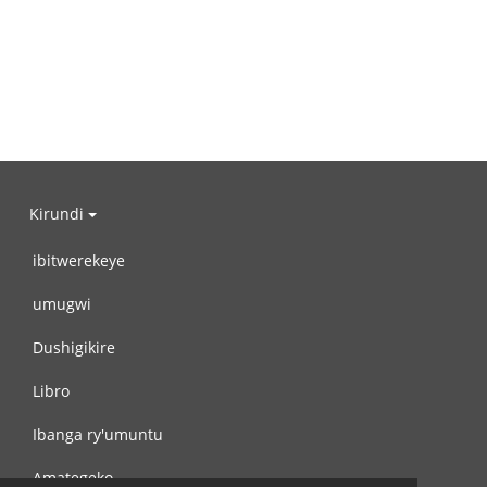
Kirundi
ibitwerekeye
umugwi
Dushigikire
Libro
Ibanga ry'umuntu
Amategeko