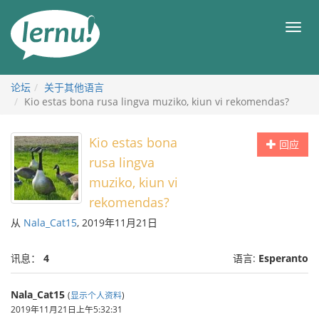
去
目
目
錄
录
頁
论坛
关于其他语言
Kio estas bona rusa lingva muziko, kiun vi rekomendas?
Kio estas bona
回应
rusa lingva
muziko, kiun vi
rekomendas?
从
Nala_Cat15
, 2019年11月21日
讯息：
4
语言:
Esperanto
Nala_Cat15
(
显示个人资料
)
2019年11月21日上午5:32:31