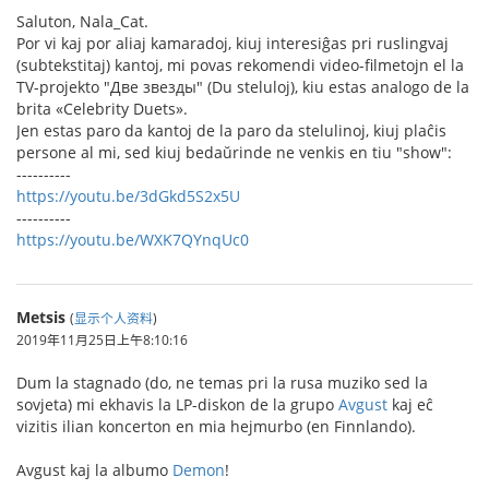
Saluton, Nala_Cat.
Por vi kaj por aliaj kamaradoj, kiuj interesiĝas pri ruslingvaj
(subtekstitaj) kantoj, mi povas rekomendi video-filmetojn el la
TV-projekto "Две звезды" (Du steluloj), kiu estas analogo de la
brita «Celebrity Duets».
Jen estas paro da kantoj de la paro da stelulinoj, kiuj plaĉis
persone al mi, sed kiuj bedaŭrinde ne venkis en tiu "show":
----------
https://youtu.be/3dGkd5S2x5U
----------
https://youtu.be/WXK7QYnqUc0
Metsis
(
显示个人资料
)
2019年11月25日上午8:10:16
Dum la stagnado (do, ne temas pri la rusa muziko sed la
sovjeta) mi ekhavis la LP-diskon de la grupo
Avgust
kaj eĉ
vizitis ilian koncerton en mia hejmurbo (en Finnlando).
Avgust kaj la albumo
Demon
!