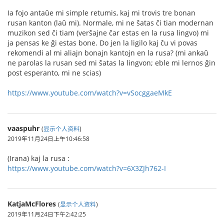
Ia fojo antaŭe mi simple retumis, kaj mi trovis tre bonan
rusan kanton (laŭ mi). Normale, mi ne ŝatas ĉi tian modernan
muzikon sed ĉi tiam (verŝajne ĉar estas en la rusa lingvo) mi
ja pensas ke ĝi estas bone. Do jen la ligilo kaj ĉu vi povas
rekomendi al mi aliajn bonajn kantojn en la rusa? (mi ankaŭ
ne parolas la rusan sed mi ŝatas la lingvon; eble mi lernos ĝin
post esperanto, mi ne scias)
https://www.youtube.com/watch?v=vSocggaeMkE
vaaspuhr
(
显示个人资料
)
2019年11月24日上午10:46:58
(Irana) kaj la rusa :
https://www.youtube.com/watch?v=6X3ZJh762-I
KatjaMcFlores
(
显示个人资料
)
2019年11月24日下午2:42:25