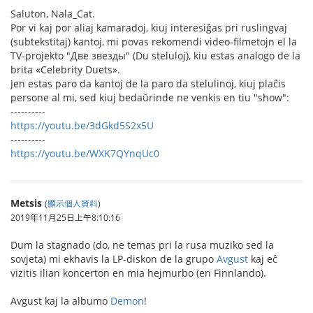
Saluton, Nala_Cat.
Por vi kaj por aliaj kamaradoj, kiuj interesiĝas pri ruslingvaj
(subtekstitaj) kantoj, mi povas rekomendi video-filmetojn el la
TV-projekto "Две звезды" (Du steluloj), kiu estas analogo de la
brita «Celebrity Duets».
Jen estas paro da kantoj de la paro da stelulinoj, kiuj plaĉis
persone al mi, sed kiuj bedaŭrinde ne venkis en tiu "show":
----------
https://youtu.be/3dGkd5S2x5U
----------
https://youtu.be/WXK7QYnqUc0
Metsis
(
顯示個人資料
)
2019年11月25日上午8:10:16
Dum la stagnado (do, ne temas pri la rusa muziko sed la
sovjeta) mi ekhavis la LP-diskon de la grupo
Avgust
kaj eĉ
vizitis ilian koncerton en mia hejmurbo (en Finnlando).
Avgust kaj la albumo
Demon
!