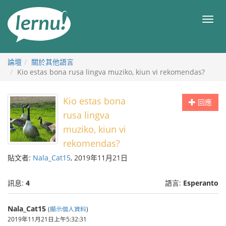
前
往
目
目
錄
錄
論壇
關於其他語言
Kio estas bona rusa lingva muziko, kiun vi rekomendas?
Kio estas bona
回應
rusa lingva
muziko, kiun vi
rekomendas?
貼文者:
Nala_Cat15
, 2019年11月21日
訊息:
4
語言:
Esperanto
Nala_Cat15
(
顯示個人資料
)
2019年11月21日上午5:32:31