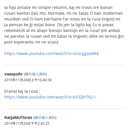
Ia fojo antaŭe mi simple retumis, kaj mi trovis tre bonan
rusan kanton (laŭ mi). Normale, mi ne ŝatas ĉi tian modernan
muzikon sed ĉi tiam (verŝajne ĉar estas en la rusa lingvo) mi
ja pensas ke ĝi estas bone. Do jen la ligilo kaj ĉu vi povas
rekomendi al mi aliajn bonajn kantojn en la rusa? (mi ankaŭ
ne parolas la rusan sed mi ŝatas la lingvon; eble mi lernos ĝin
post esperanto, mi ne scias)
https://www.youtube.com/watch?v=vSocggaeMkE
vaaspuhr
(
顯示個人資料
)
2019年11月24日上午10:46:58
(Irana) kaj la rusa :
https://www.youtube.com/watch?v=6X3ZJh762-I
KatjaMcFlores
(
顯示個人資料
)
2019年11月24日下午2:42:25