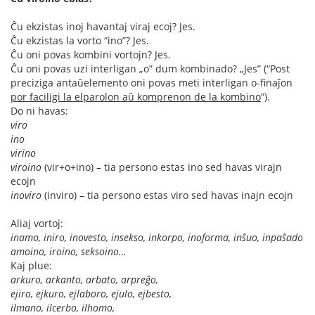
Ĉu ekzistas inoj havantaj viraj ecoj? Jes.
Ĉu ekzistas la vorto “ino”? Jes.
Ĉu oni povas kombini vortojn? Jes.
Ĉu oni povas uzi interligan „o” dum kombinado? „Jes” (“Post
preciziga antaŭelemento oni povas meti interligan o-finaĵon
por faciligi la elparolon aŭ komprenon de la kombino
”).
Do ni havas:
viro
ino
virino
viroino
(vir+o+ino) – tia persono estas ino sed havas virajn
ecojn
inoviro
(inviro) – tia persono estas viro sed havas inajn ecojn
Aliaj vortoj:
inamo, iniro, inovesto, insekso, inkorpo, inoforma, inŝuo, inpaŝado
amoino, iroino, seksoino…
Kaj plue:
arkuro, arkanto, arbato, arpreĝo,
ejiro, ejkuro, ejlaboro, ejulo, ejbesto,
ilmano, ilcerbo, ilhomo,