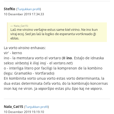
StefKo
(
Tunjukkan profil
)
10 Desember 2019 17.34.33
Nala_Cat15:
Laŭ me viroino verŝajne estus same kiel virino. Ne ino kun
viraj ecoj. Sed jes laŭ la logiko de esperanta vortkreado ĝi
eblas.
La vorto
viroino
enhavas:
vir' - kerno
ino - la memstara vorto el vortaro (
II
ino
. Estaĵo de idnaska
sekso:
virbestoj k iliaj inoj
- el
vortaro.net
)
o - interliga litero por faciligi la komprenon de la kombino
(legu: Gramatiko - Vortfarado)
En kombinita vorto unua vorto estas vorto determinanta, la
dua estas determinata ĉefa vorto, do la kombinaĵo koncernas
inon kaj ne viron. Ja
vaporŝipo
estas plu
ŝipo
kaj ne
vaporo
.
Nala_Cat15
(
Tunjukkan profil
)
10 Desember 2019 19.19.10