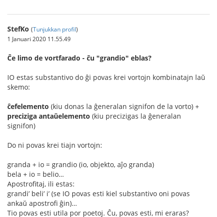
StefKo
(
Tunjukkan profil
)
1 Januari 2020 11.55.49
Ĉe limo de vortfarado - ĉu "grandio" eblas?
IO estas substantivo do ĝi povas krei vortojn kombinatajn laŭ
skemo:
ĉefelemento
(kiu donas la ĝeneralan signifon de la vorto) +
preciziga antaŭelemento
(kiu precizigas la ĝeneralan
signifon)
Do ni povas krei tiajn vortojn:
granda + io = grandio (io, objekto, aĵo granda)
bela + io = belio…
Apostrofitaj, ili estas:
grandi’ beli’ i’ (se IO povas esti kiel substantivo oni povas
ankaŭ apostrofi ĝin)…
Tio povas esti utila por poetoj. Ĉu, povas esti, mi eraras?