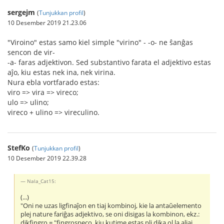
sergejm
(
Tunjukkan profil
)
10 Desember 2019 21.23.06
"Viroino" estas samo kiel simple "virino" - -o- ne ŝanĝas
sencon de vir-
-a- faras adjektivon. Sed substantivo farata el adjektivo estas
aĵo, kiu estas nek ina, nek virina.
Nura ebla vortfarado estas:
viro => vira => vireco;
ulo => ulino;
vireco + ulino => vireculino.
StefKo
(
Tunjukkan profil
)
10 Desember 2019 22.39.28
Nala_Cat15:
(...)
"Oni ne uzas ligfinaĵon en tiaj kombinoj, kie la antaŭelemento
plej nature fariĝas adjektivo, se oni disigas la kombinon, ekz.:
dikfingro = "fingrospeco, kiu kutime estas pli dika ol la aliaj