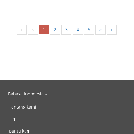
1
«
<
2
3
4
5
>
»
Bahasa Indonesia
Tentang kami
Tim
Bantu kami