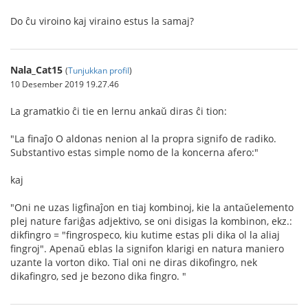
Do ĉu viroino kaj viraino estus la samaj?
Nala_Cat15
(
Tunjukkan profil
)
10 Desember 2019 19.27.46
La gramatkio ĉi tie en lernu ankaŭ diras ĉi tion:
"La finaĵo O aldonas nenion al la propra signifo de radiko.
Substantivo estas simple nomo de la koncerna afero:"
kaj
"Oni ne uzas ligfinaĵon en tiaj kombinoj, kie la antaŭelemento
plej nature fariĝas adjektivo, se oni disigas la kombinon, ekz.:
dikfingro = "fingrospeco, kiu kutime estas pli dika ol la aliaj
fingroj". Apenaŭ eblas la signifon klarigi en natura maniero
uzante la vorton diko. Tial oni ne diras dikofingro, nek
dikafingro, sed je bezono dika fingro. "