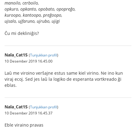
manoilo, cerboilo,
opkuro, opkanto, opobato, opopreĝo,
kuroopo, kantoopo, preĝoopo,
ujsalo, ujfaruno, ujrubo, ujigi
Ĉu mi dekliniĝis?
Nala_Cat15
(
Tunjukkan profil
)
10 Desember 2019 16.45.00
Laŭ me viroino verŝajne estus same kiel virino. Ne ino kun
viraj ecoj. Sed jes laŭ la logiko de esperanta vortkreado ĝi
eblas.
Nala_Cat15
(
Tunjukkan profil
)
10 Desember 2019 16.45.37
Eble viraino pravas