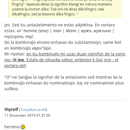
fingroj". Apenaŭ eblas la signifon klarigi en natura maniero
uzante la vorton diko. Tial oni ne diras dikofingro, nek
dikafingro, sed je bezono dika fingro. "
Jes. Sed tiu antaŭelemento ne estas adjektiva. En vortaro
estas:
vir' homme (sexe) | man | Mann | мужъ, мужчина |
mężczyzna, mąż.
Do la kombinaĵo
viroino
enhavas du substantivojn, same kiel
en kombinaĵo
vapor'ŝipo
.
Mi ripetas:
en tiu kombinaĵo mi uzas duan signifon de la vorto
ino
: (
II ino
. Estaĵo de idnaska sekso: virbestoj k iliaj inoj - el
vortaro.net
)
"O" ne ŝanĝas la signifon de la antaŭvorto sed montras ke la
kombinaĵo enhavas du nominativojn, kaj ne nominativon plus
sufikso.
thyrolf
(
Tunjukkan profil
)
11 Desember 2019 07.37.30
heroino