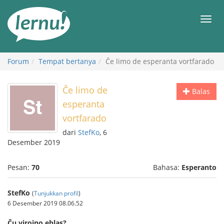
Ke
daftar
Men
isi
Forum
Tempat bertanya
Ĉe limo de esperanta vortfarado
Ĉe limo de
Balas
esperanta
vortfarado
dari
StefKo
, 6
Desember 2019
Pesan:
70
Bahasa:
Esperanto
StefKo
(
Tunjukkan profil
)
6 Desember 2019 08.06.52
Ĉu viroino eblas?