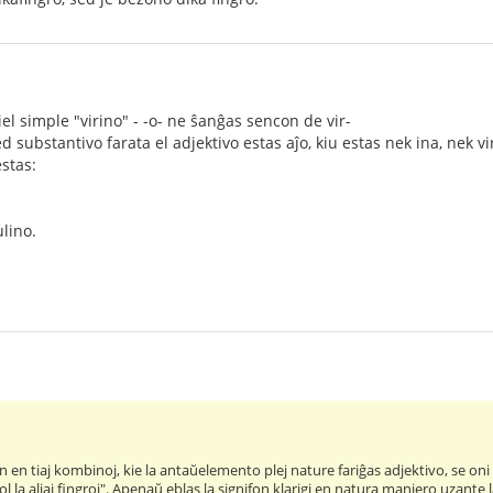
el simple "virino" - -o- ne ŝanĝas sencon de vir-
ed substantivo farata el adjektivo estas aĵo, kiu estas nek ina, nek vi
stas:
ulino.
on en tiaj kombinoj, kie la antaŭelemento plej nature fariĝas adjektivo, se oni
ol la aliaj fingroj". Apenaŭ eblas la signifon klarigi en natura maniero uzante 