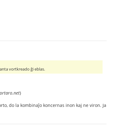
ranta vortkreado ĝi eblas.
ortaro.net
)
rto, do la kombinaĵo koncernas inon kaj ne viron. Ja