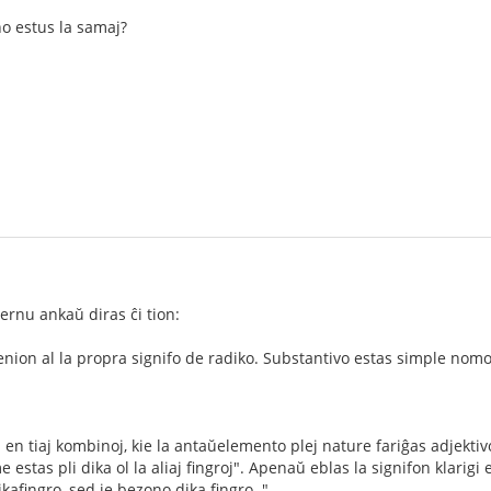
no estus la samaj?
lernu ankaŭ diras ĉi tion:
enion al la propra signifo de radiko. Substantivo estas simple nomo
 en tiaj kombinoj, kie la antaŭelemento plej nature fariĝas adjektivo
e estas pli dika ol la aliaj fingroj". Apenaŭ eblas la signifon klarig
ikafingro, sed je bezono dika fingro. "