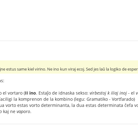
ne estus same kiel virino. Ne ino kun viraj ecoj. Sed jes laŭ la logiko de espe
s:
 el vortaro (
II
ino
. Estaĵo de idnaska sekso:
virbestoj k iliaj inoj
- el
v
r faciligi la komprenon de la kombino (legu: Gramatiko - Vortfarado)
a vorto estas vorto determinanta, la dua estas determinata ĉefa vo
o
kaj ne
vaporo
.