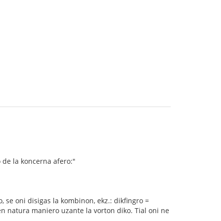
 de la koncerna afero:"
, se oni disigas la kombinon, ekz.: dikfingro =
i en natura maniero uzante la vorton diko. Tial oni ne