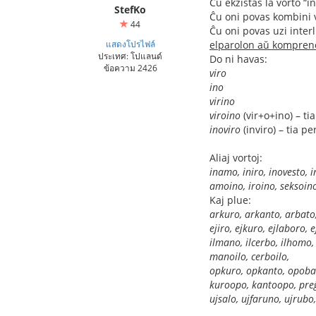
Ĉu ekzistas la vorto “in
StefKo
Ĉu oni povas kombini v
44
Ĉu oni povas uzi inter
แสดงโปรไฟล์
elparolon aŭ kompren
ประเทศ: โปแลนด์
Do ni havas:
ข้อความ 2426
viro
ino
virino
viroino
(vir+o+ino) – ti
inoviro
(inviro) – tia p
Aliaj vortoj:
inamo, iniro, inovesto, 
amoino, iroino, seksoi
Kaj plue:
arkuro, arkanto, arbato
ejiro, ejkuro, ejlaboro, e
ilmano, ilcerbo, ilhomo,
manoilo, cerboilo,
opkuro, opkanto, opoba
kuroopo, kantoopo, pre
ujsalo, ujfaruno, ujrubo,