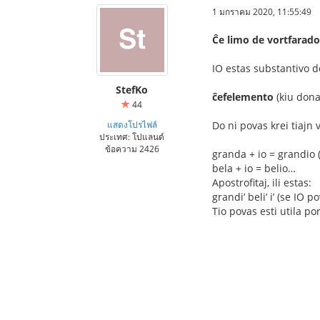
1 มกราคม 2020, 11:55:49
Ĉe limo de vortfarado
IO estas substantivo d
StefKo
ĉefelemento
(kiu dona
44
แสดงโปรไฟล์
Do ni povas krei tiajn 
ประเทศ: โปแลนด์
ข้อความ 2426
granda + io = grandio (
bela + io = belio…
Apostrofitaj, ili estas:
grandi’ beli’ i’ (se IO
Tio povas esti utila po