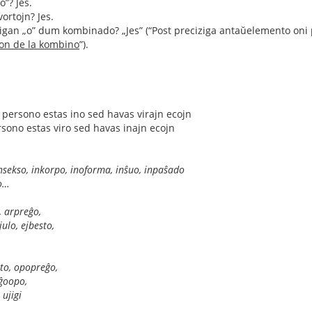
o”? Jes.
ortojn? Jes.
ligan „o” dum kombinado? „Jes” (“Post preciziga antaŭelemento oni 
on de la kombino
”).
a persono estas ino sed havas virajn ecojn
ersono estas viro sed havas inajn ecojn
insekso, inkorpo, inoforma, inŝuo, inpaŝado
no…
, arpreĝo,
julo, ejbesto,
to, opopreĝo,
ĝoopo,
 ujigi