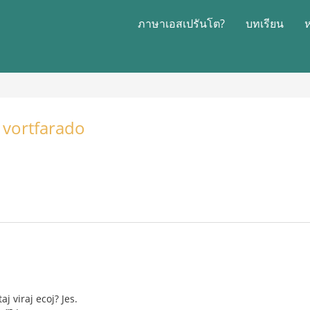
ภาษาเอสเปรันโต?
บทเรียน
 vortfarado
j viraj ecoj? Jes.