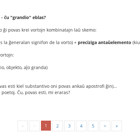
 - ĉu "grandio" eblas?
o ĝi povas krei vortojn kombinatajn laŭ skemo:
s la ĝeneralan signifon de la vorto) +
preciziga antaŭelemento
(kiu
vortojn:
io, objekto, aĵo granda)
 povas esti kiel substantivo oni povas ankaŭ apostrofi ĝin)…
r poetoj. Ĉu, povas esti, mi eraras?
1
«
<
2
3
4
5
>
»