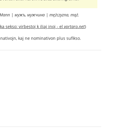
| Mann | мужъ, мужчина | mężczyzna, mąż.
a sekso: virbestoj k iliaj inoj - el
vortaro.net
)
ativojn, kaj ne nominativon plus sufikso.