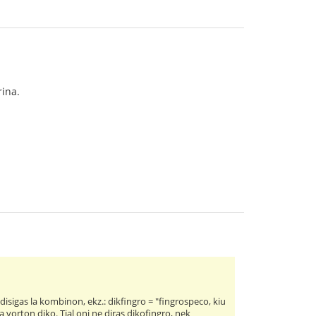
rina.
 disigas la kombinon, ekz.: dikfingro = "fingrospeco, kiu
la vorton diko. Tial oni ne diras dikofingro, nek