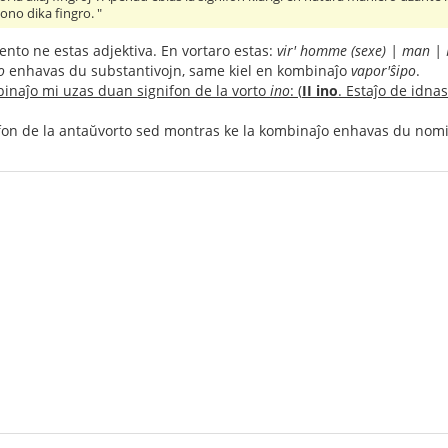
zono dika fingro. "
ento ne estas adjektiva. En vortaro estas:
vir' homme (sexe) | man 
o
enhavas du substantivojn, same kiel en kombinaĵo
vapor'ŝipo
.
binaĵo mi uzas duan signifon de la vorto
ino
: (
II ino
. Estaĵo de idnask
fon de la antaŭvorto sed montras ke la kombinaĵo enhavas du nomin