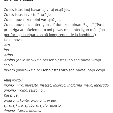
Ĉu ekzistas inoj havantaj viraj ecoj? Jes.
Ĉu ekzistas la vorto “ino”? Jes.
Ĉu oni povas kombini vortojn? Jes.
Ĉu oni povas uzi interligan „o” dum kombinado? „Jes” (“Post
preciziga antaŭelemento oni povas meti interligan o-finaĵon
por faciligi la elparolon aŭ komprenon de la kombino
”).
Do ni havas:
viro
ino
virino
viroino
(vir+o+ino) – tia persono estas ino sed havas virajn
ecojn
inoviro
(inviro) – tia persono estas viro sed havas inajn ecojn
Aliaj vortoj:
inamo, iniro, inovesto, insekso, inkorpo, inoforma, inŝuo, inpaŝado
amoino, iroino, seksoino…
Kaj plue:
arkuro, arkanto, arbato, arpreĝo,
ejiro, ejkuro, ejlaboro, ejulo, ejbesto,
ilmano, ilcerbo, ilhomo,