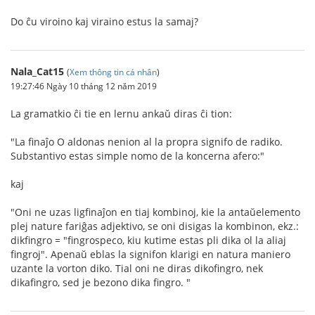
Do ĉu viroino kaj viraino estus la samaj?
Nala_Cat15
(
Xem thông tin cá nhân
)
19:27:46 Ngày 10 tháng 12 năm 2019
La gramatkio ĉi tie en lernu ankaŭ diras ĉi tion:
"La finaĵo O aldonas nenion al la propra signifo de radiko.
Substantivo estas simple nomo de la koncerna afero:"
kaj
"Oni ne uzas ligfinaĵon en tiaj kombinoj, kie la antaŭelemento
plej nature fariĝas adjektivo, se oni disigas la kombinon, ekz.:
dikfingro = "fingrospeco, kiu kutime estas pli dika ol la aliaj
fingroj". Apenaŭ eblas la signifon klarigi en natura maniero
uzante la vorton diko. Tial oni ne diras dikofingro, nek
dikafingro, sed je bezono dika fingro. "