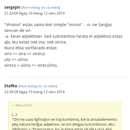
sergejm
(
Xem thông tin cá nhân
)
21:23:06 Ngày 10 tháng 12 năm 2019
"Viroino" estas samo kiel simple "virino" - -o- ne ŝanĝas
sencon de vir-
-a- faras adjektivon. Sed substantivo farata el adjektivo estas
aĵo, kiu estas nek ina, nek virina.
Nura ebla vortfarado estas:
viro => vira => vireco;
ulo => ulino;
vireco + ulino => vireculino.
StefKo
(
Xem thông tin cá nhân
)
22:39:28 Ngày 10 tháng 12 năm 2019
Nala_Cat15:
(...)
"Oni ne uzas ligfinaĵon en tiaj kombinoj, kie la antaŭelemento
plej nature fariĝas adjektivo, se oni disigas la kombinon, ekz.:
dikfingro = "fingrospeco, kiu kutime estas pli dika ol la aliaj