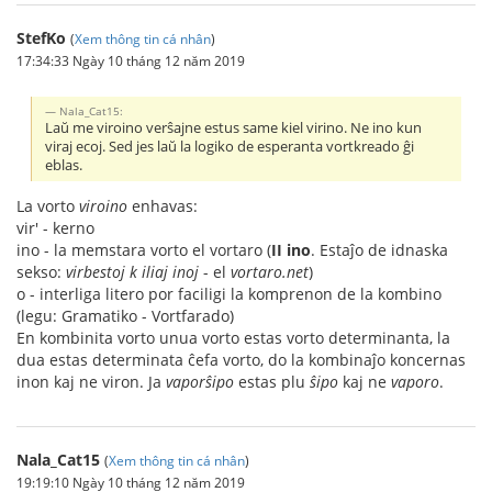
StefKo
(
Xem thông tin cá nhân
)
17:34:33 Ngày 10 tháng 12 năm 2019
Nala_Cat15:
Laŭ me viroino verŝajne estus same kiel virino. Ne ino kun
viraj ecoj. Sed jes laŭ la logiko de esperanta vortkreado ĝi
eblas.
La vorto
viroino
enhavas:
vir' - kerno
ino - la memstara vorto el vortaro (
II
ino
. Estaĵo de idnaska
sekso:
virbestoj k iliaj inoj
- el
vortaro.net
)
o - interliga litero por faciligi la komprenon de la kombino
(legu: Gramatiko - Vortfarado)
En kombinita vorto unua vorto estas vorto determinanta, la
dua estas determinata ĉefa vorto, do la kombinaĵo koncernas
inon kaj ne viron. Ja
vaporŝipo
estas plu
ŝipo
kaj ne
vaporo
.
Nala_Cat15
(
Xem thông tin cá nhân
)
19:19:10 Ngày 10 tháng 12 năm 2019