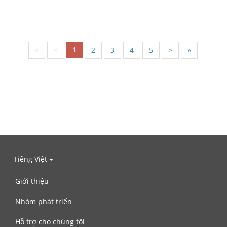
1
«
<
2
3
4
5
>
»
Tiếng Việt
Giới thiệu
Nhóm phát triển
Hỗ trợ cho chúng tôi