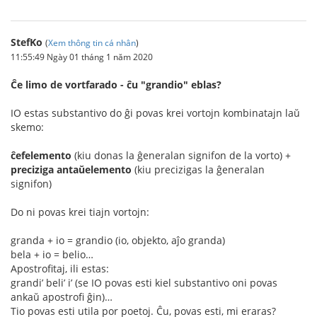
StefKo
(
Xem thông tin cá nhân
)
11:55:49 Ngày 01 tháng 1 năm 2020
Ĉe limo de vortfarado - ĉu "grandio" eblas?
IO estas substantivo do ĝi povas krei vortojn kombinatajn laŭ
skemo:
ĉefelemento
(kiu donas la ĝeneralan signifon de la vorto) +
preciziga antaŭelemento
(kiu precizigas la ĝeneralan
signifon)
Do ni povas krei tiajn vortojn:
granda + io = grandio (io, objekto, aĵo granda)
bela + io = belio…
Apostrofitaj, ili estas:
grandi’ beli’ i’ (se IO povas esti kiel substantivo oni povas
ankaŭ apostrofi ĝin)…
Tio povas esti utila por poetoj. Ĉu, povas esti, mi eraras?