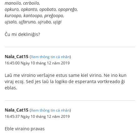
manoilo, cerboilo,
opkuro, opkanto, opobato, opopreĝo,
kuroopo, kantoopo, preĝoopo,
ujsalo, ujfaruno, ujrubo, ujigi
Ĉu mi dekliniĝis?
Nala_Cat15
(
Xem thông tin cá nhân
)
16:45:00 Ngày 10 tháng 12 năm 2019
Laŭ me viroino verŝajne estus same kiel virino. Ne ino kun
viraj ecoj. Sed jes laŭ la logiko de esperanta vortkreado ĝi
eblas.
Nala_Cat15
(
Xem thông tin cá nhân
)
16:45:37 Ngày 10 tháng 12 năm 2019
Eble viraino pravas