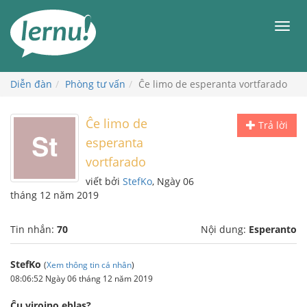
Đi
đến
Men
phần
nội
dung
Diễn đàn
Phòng tư vấn
Ĉe limo de esperanta vortfarado
Ĉe limo de
Trả lời
esperanta
vortfarado
viết bởi
StefKo
, Ngày 06
tháng 12 năm 2019
Tin nhắn:
70
Nội dung:
Esperanto
StefKo
(
Xem thông tin cá nhân
)
08:06:52 Ngày 06 tháng 12 năm 2019
Ĉu viroino eblas?