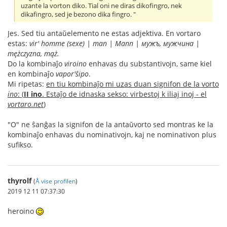
uzante la vorton diko. Tial oni ne diras dikofingro, nek
dikafingro, sed je bezono dika fingro. "
Jes. Sed tiu antaŭelemento ne estas adjektiva. En vortaro
estas:
vir' homme (sexe) | man | Mann | мужъ, мужчина |
mężczyzna, mąż.
Do la kombinaĵo
viroino
enhavas du substantivojn, same kiel
en kombinaĵo
vapor'ŝipo
.
Mi ripetas:
en tiu kombinaĵo mi uzas duan signifon de la vorto
ino
: (
II ino
. Estaĵo de idnaska sekso: virbestoj k iliaj inoj - el
vortaro.net
)
"O" ne ŝanĝas la signifon de la antaŭvorto sed montras ke la
kombinaĵo enhavas du nominativojn, kaj ne nominativon plus
sufikso.
thyrolf
(
Å vise profilen
)
2019 12 11 07:37:30
heroino