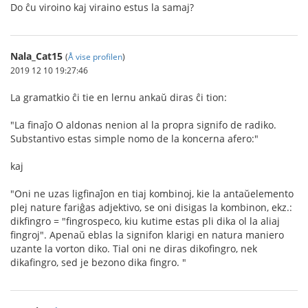
Do ĉu viroino kaj viraino estus la samaj?
Nala_Cat15
(
Å vise profilen
)
2019 12 10 19:27:46
La gramatkio ĉi tie en lernu ankaŭ diras ĉi tion:
"La finaĵo O aldonas nenion al la propra signifo de radiko.
Substantivo estas simple nomo de la koncerna afero:"
kaj
"Oni ne uzas ligfinaĵon en tiaj kombinoj, kie la antaŭelemento
plej nature fariĝas adjektivo, se oni disigas la kombinon, ekz.:
dikfingro = "fingrospeco, kiu kutime estas pli dika ol la aliaj
fingroj". Apenaŭ eblas la signifon klarigi en natura maniero
uzante la vorton diko. Tial oni ne diras dikofingro, nek
dikafingro, sed je bezono dika fingro. "