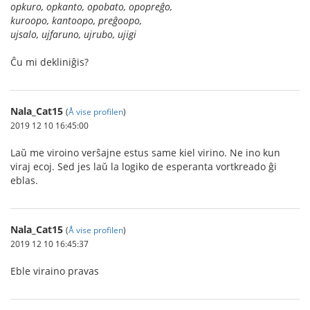
opkuro, opkanto, opobato, opopreĝo,
kuroopo, kantoopo, preĝoopo,
ujsalo, ujfaruno, ujrubo, ujigi
Ĉu mi dekliniĝis?
Nala_Cat15
(
Å vise profilen
)
2019 12 10 16:45:00
Laŭ me viroino verŝajne estus same kiel virino. Ne ino kun
viraj ecoj. Sed jes laŭ la logiko de esperanta vortkreado ĝi
eblas.
Nala_Cat15
(
Å vise profilen
)
2019 12 10 16:45:37
Eble viraino pravas