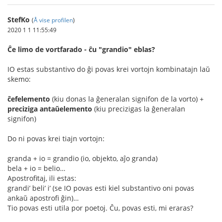
StefKo
(
Å vise profilen
)
2020 1 1 11:55:49
Ĉe limo de vortfarado - ĉu "grandio" eblas?
IO estas substantivo do ĝi povas krei vortojn kombinatajn laŭ
skemo:
ĉefelemento
(kiu donas la ĝeneralan signifon de la vorto) +
preciziga antaŭelemento
(kiu precizigas la ĝeneralan
signifon)
Do ni povas krei tiajn vortojn:
granda + io = grandio (io, objekto, aĵo granda)
bela + io = belio…
Apostrofitaj, ili estas:
grandi’ beli’ i’ (se IO povas esti kiel substantivo oni povas
ankaŭ apostrofi ĝin)…
Tio povas esti utila por poetoj. Ĉu, povas esti, mi eraras?