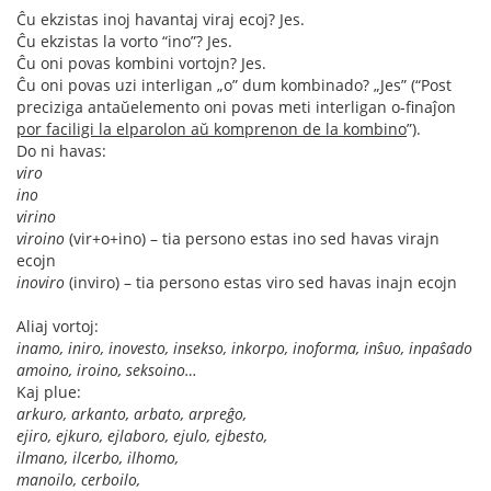
Ĉu ekzistas inoj havantaj viraj ecoj? Jes.
Ĉu ekzistas la vorto “ino”? Jes.
Ĉu oni povas kombini vortojn? Jes.
Ĉu oni povas uzi interligan „o” dum kombinado? „Jes” (“Post
preciziga antaŭelemento oni povas meti interligan o-finaĵon
por faciligi la elparolon aŭ komprenon de la kombino
”).
Do ni havas:
viro
ino
virino
viroino
(vir+o+ino) – tia persono estas ino sed havas virajn
ecojn
inoviro
(inviro) – tia persono estas viro sed havas inajn ecojn
Aliaj vortoj:
inamo, iniro, inovesto, insekso, inkorpo, inoforma, inŝuo, inpaŝado
amoino, iroino, seksoino…
Kaj plue:
arkuro, arkanto, arbato, arpreĝo,
ejiro, ejkuro, ejlaboro, ejulo, ejbesto,
ilmano, ilcerbo, ilhomo,
manoilo, cerboilo,