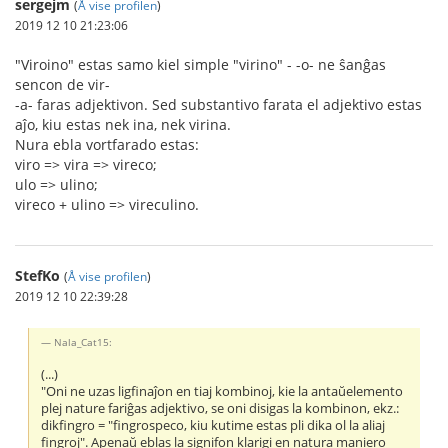
sergejm
(
Å vise profilen
)
2019 12 10 21:23:06
"Viroino" estas samo kiel simple "virino" - -o- ne ŝanĝas
sencon de vir-
-a- faras adjektivon. Sed substantivo farata el adjektivo estas
aĵo, kiu estas nek ina, nek virina.
Nura ebla vortfarado estas:
viro => vira => vireco;
ulo => ulino;
vireco + ulino => vireculino.
StefKo
(
Å vise profilen
)
2019 12 10 22:39:28
Nala_Cat15:
(...)
"Oni ne uzas ligfinaĵon en tiaj kombinoj, kie la antaŭelemento
plej nature fariĝas adjektivo, se oni disigas la kombinon, ekz.:
dikfingro = "fingrospeco, kiu kutime estas pli dika ol la aliaj
fingroj". Apenaŭ eblas la signifon klarigi en natura maniero