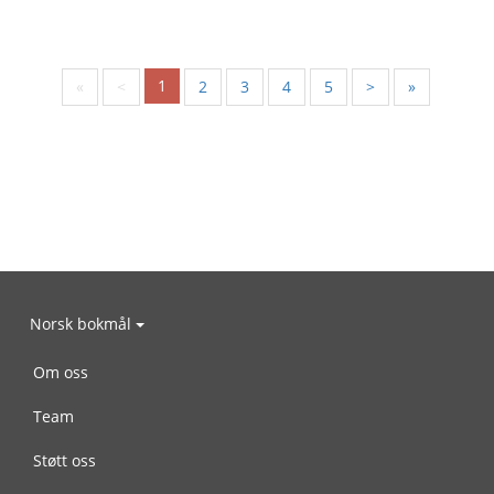
1
«
<
2
3
4
5
>
»
Norsk bokmål
Om oss
Team
Støtt oss