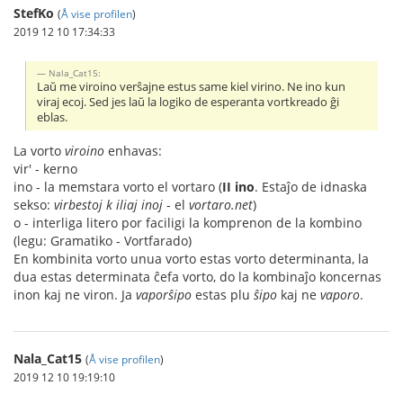
StefKo
(
Å vise profilen
)
2019 12 10 17:34:33
Nala_Cat15:
Laŭ me viroino verŝajne estus same kiel virino. Ne ino kun
viraj ecoj. Sed jes laŭ la logiko de esperanta vortkreado ĝi
eblas.
La vorto
viroino
enhavas:
vir' - kerno
ino - la memstara vorto el vortaro (
II
ino
. Estaĵo de idnaska
sekso:
virbestoj k iliaj inoj
- el
vortaro.net
)
o - interliga litero por faciligi la komprenon de la kombino
(legu: Gramatiko - Vortfarado)
En kombinita vorto unua vorto estas vorto determinanta, la
dua estas determinata ĉefa vorto, do la kombinaĵo koncernas
inon kaj ne viron. Ja
vaporŝipo
estas plu
ŝipo
kaj ne
vaporo
.
Nala_Cat15
(
Å vise profilen
)
2019 12 10 19:19:10