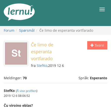
Til
innholdet
Meny
Forum
Spørsmål
Ĉe limo de esperanta vortfarado
Ĉe limo de
Svare
esperanta
vortfarado
fra
StefKo
,2019 12 6
Meldinger:
70
Språk:
Esperanto
StefKo
(
Å vise profilen
)
2019 12 6 08:06:52
Ĉu viroino eblas?