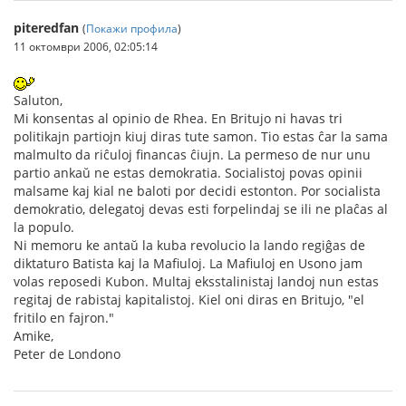
piteredfan
(
Покажи профила
)
11 октомври 2006, 02:05:14
Saluton,
Mi konsentas al opinio de Rhea. En Britujo ni havas tri
politikajn partiojn kiuj diras tute samon. Tio estas ĉar la sama
malmulto da riĉuloj financas ĉiujn. La permeso de nur unu
partio ankaŭ ne estas demokratia. Socialistoj povas opinii
malsame kaj kial ne baloti por decidi estonton. Por socialista
demokratio, delegatoj devas esti forpelindaj se ili ne plaĉas al
la populo.
Ni memoru ke antaŭ la kuba revolucio la lando regiĝas de
diktaturo Batista kaj la Mafiuloj. La Mafiuloj en Usono jam
volas reposedi Kubon. Multaj eksstalinistaj landoj nun estas
regitaj de rabistaj kapitalistoj. Kiel oni diras en Britujo, "el
fritilo en fajron."
Amike,
Peter de Londono