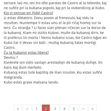
serioze, laŭ mi, oni tro ofte parolas de Castro al la televido, kaj
ne sufiĉe pri la kubana popolo, kaj pri la vivkondicioj al Kubo.
Kio vi pensas pri Fidel Castro?
Li estas diktatoro. Donu povon al frenezulo, kaj vidu la
rezulton. Nuntempe li estas unu el la pli riĉaj homoj sur la
tero. Ĉu stranĝa ? Li faras sian plenan riĉecon sur la dorso de
la kubanoj. Kiam mi vizitis Kubon, multe da kubanoj diris, ke
ili preferus lin morta ! Neniu kubano scias, kie Castro loĝas en
Kubo ĉar li devas sin kaŝi : multaj kubanoj ŝatas mortigi
Castro.
Ĉu la Kubanoj estas libera?
Devinu ?
Konkrete oni vidis vastajn arestadojn de kubanoj dufoje. En
baro, kaj dum merkato.
Kubanoj estas tute kaptitoj de ilian insulon, kiu estas sufiĉe
malgranda.
Kubo estas grave malsana lando.
2
«
<
1
3
4
5
>
»