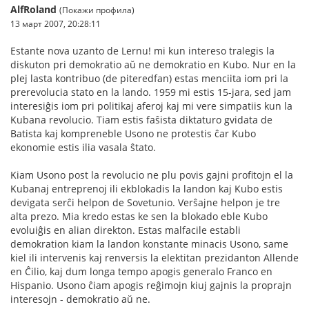
AlfRoland
(Покажи профила)
13 март 2007, 20:28:11
Estante nova uzanto de Lernu! mi kun intereso tralegis la
diskuton pri demokratio aŭ ne demokratio en Kubo. Nur en la
plej lasta kontribuo (de piteredfan) estas menciita iom pri la
prerevolucia stato en la lando. 1959 mi estis 15-jara, sed jam
interesiĝis iom pri politikaj aferoj kaj mi vere simpatiis kun la
Kubana revolucio. Tiam estis faŝista diktaturo gvidata de
Batista kaj kompreneble Usono ne protestis ĉar Kubo
ekonomie estis ilia vasala ŝtato.
Kiam Usono post la revolucio ne plu povis gajni profitojn el la
Kubanaj entreprenoj ili ekblokadis la landon kaj Kubo estis
devigata serĉi helpon de Sovetunio. Verŝajne helpon je tre
alta prezo. Mia kredo estas ke sen la blokado eble Kubo
evoluiĝis en alian direkton. Estas malfacile establi
demokration kiam la landon konstante minacis Usono, same
kiel ili intervenis kaj renversis la elektitan prezidanton Allende
en Ĉilio, kaj dum longa tempo apogis generalo Franco en
Hispanio. Usono ĉiam apogis reĝimojn kiuj gajnis la proprajn
interesojn - demokratio aŭ ne.