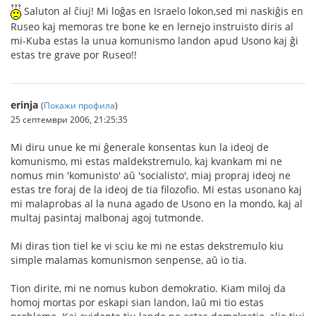
Saluton al ĉiuj! Mi loĝas en Israelo lokon,sed mi naskiĝis en
Ruseo kaj memoras tre bone ke en lernejo instruisto diris al
mi-Kuba estas la unua komunismo landon apud Usono kaj ĝi
estas tre grave por Ruseo!!
erinja
(
Покажи профила
)
25 септември 2006, 21:25:35
Mi diru unue ke mi ĝenerale konsentas kun la ideoj de
komunismo, mi estas maldekstremulo, kaj kvankam mi ne
nomus min 'komunisto' aŭ 'socialisto', miaj propraj ideoj ne
estas tre foraj de la ideoj de tia filozofio. Mi estas usonano kaj
mi malaprobas al la nuna agado de Usono en la mondo, kaj al
multaj pasintaj malbonaj agoj tutmonde.
Mi diras tion tiel ke vi sciu ke mi ne estas dekstremulo kiu
simple malamas komunismon senpense, aŭ io tia.
Tion dirite, mi ne nomus kubon demokratio. Kiam miloj da
homoj mortas por eskapi sian landon, laŭ mi tio estas