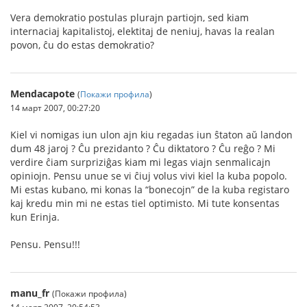
Vera demokratio postulas plurajn partiojn, sed kiam
internaciaj kapitalistoj, elektitaj de neniuj, havas la realan
povon, ĉu do estas demokratio?
Mendacapote
(
Покажи профила
)
14 март 2007, 00:27:20
Kiel vi nomigas iun ulon ajn kiu regadas iun ŝtaton aŭ landon
dum 48 jaroj ? Ĉu prezidanto ? Ĉu diktatoro ? Ĉu reĝo ? Mi
verdire ĉiam surpriziĝas kiam mi legas viajn senmalicajn
opiniojn. Pensu unue se vi ĉiuj volus vivi kiel la kuba popolo.
Mi estas kubano, mi konas la “bonecojn” de la kuba registaro
kaj kredu min mi ne estas tiel optimisto. Mi tute konsentas
kun Erinja.
Pensu. Pensu!!!
manu_fr
(Покажи профила)