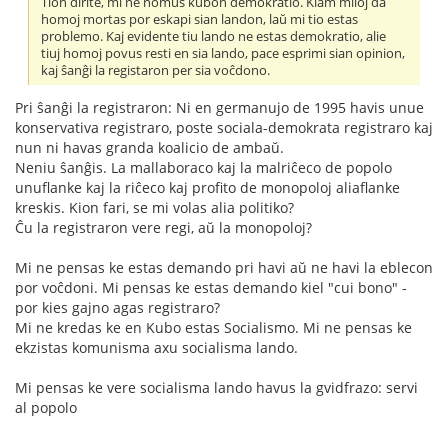
Tion dirite, mi ne nomus kubon demokratio. Kiam miloj da
homoj mortas por eskapi sian landon, laŭ mi tio estas
problemo. Kaj evidente tiu lando ne estas demokratio, alie
tiuj homoj povus resti en sia lando, pace esprimi sian opinion,
kaj ŝanĝi la registaron per sia voĉdono.
Pri ŝanĝi la registraron: Ni en germanujo de 1995 havis unue
konservativa registraro, poste sociala-demokrata registraro kaj
nun ni havas granda koalicio de ambaŭ.
Neniu ŝanĝis. La mallaboraco kaj la malriĉeco de popolo
unuflanke kaj la riĉeco kaj profito de monopoloj aliaflanke
kreskis. Kion fari, se mi volas alia politiko?
Ĉu la registraron vere regi, aŭ la monopoloj?
Mi ne pensas ke estas demando pri havi aŭ ne havi la eblecon
por voĉdoni. Mi pensas ke estas demando kiel "cui bono" -
por kies gajno agas registraro?
Mi ne kredas ke en Kubo estas Socialismo. Mi ne pensas ke
ekzistas komunisma axu socialisma lando.
Mi pensas ke vere socialisma lando havus la gvidfrazo: servi
al popolo