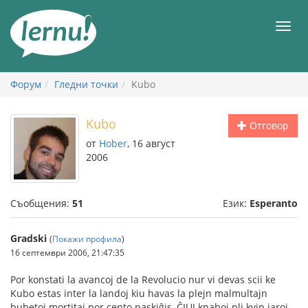
Към
съдържанието
Мен
Форум
Гледни точки
Kubo
Kubo
Отговор
от
Hober
, 16 август
2006
Съобщения:
51
Език:
Esperanto
Gradski
(
Покажи профила
)
16 септември 2006, 21:47:35
Por konstati la avancoj de la Revolucio nur vi devas scii ke
Kubo estas inter la landoj kiu havas la plejn malmultajn
bubetoj mortitaj por cento naskiĝis, ĈIUJ knaboj pli kvin jaroj