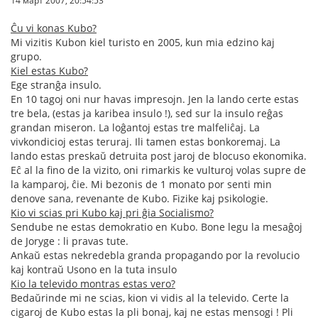
14 март 2007, 20:54:53
Ĉu vi konas Kubo?
Mi vizitis Kubon kiel turisto en 2005, kun mia edzino kaj
grupo.
Kiel estas Kubo?
Ege stranĝa insulo.
En 10 tagoj oni nur havas impresojn. Jen la lando certe estas
tre bela, (estas ja karibea insulo !), sed sur la insulo reĝas
grandan miseron. La loĝantoj estas tre malfeliĉaj. La
vivkondicioj estas teruraj. Ili tamen estas bonkoremaj. La
lando estas preskaŭ detruita post jaroj de blocuso ekonomika.
Eĉ al la fino de la vizito, oni rimarkis ke vulturoj volas supre de
la kamparoj, ĉie. Mi bezonis de 1 monato por senti min
denove sana, revenante de Kubo. Fizike kaj psikologie.
Kio vi scias pri Kubo kaj pri ĝia Socialismo?
Sendube ne estas demokratio en Kubo. Bone legu la mesaĝoj
de Joryge : li pravas tute.
Ankaŭ estas nekredebla granda propagando por la revolucio
kaj kontraŭ Usono en la tuta insulo
Kio la televido montras estas vero?
Bedaŭrinde mi ne scias, kion vi vidis al la televido. Certe la
cigaroj de Kubo estas la pli bonaj, kaj ne estas mensogi ! Pli