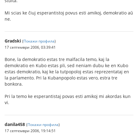
stulta.
Mi scias ke ĉiuj esperantistoj povus esti amikoj, demokratio aŭ
ne.
Gradski
(
Покажи профила
)
17 септември 2006, 03:39:41
Bone, la demokratio estas tre malfacila temo, kaj la
demokratio en Kubo estas pli, sed neniam dubu ke en Kubo
estas demokratio, kaj ke la tutpopoloj estas reprezentataj en
la parlamento. Pri la Kubanpopolo estas vero, estra tre
bonkora.
Pri la temo ke esperantistaj povas esti amikoj mi akordas kun
vi.
danila458
(
Покажи профила
)
17 септември 2006, 19:14:51