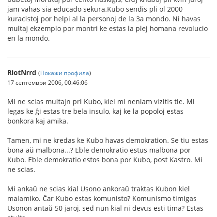
jam vahas sia educado sekura.Kubo sendis pli ol 2000
kuracistoj por helpi al la personoj de la 3a mondo. Ni havas
multaj ekzemplo por montri ke estas la plej homana revolucio
en la mondo.
RiotNrrd
(
Покажи профила
)
17 септември 2006, 00:46:06
Mi ne scias multajn pri Kubo, kiel mi neniam vizitis tie. Mi
legas ke ĝi estas tre bela insulo, kaj ke la popoloj estas
bonkora kaj amika.
Tamen, mi ne kredas ke Kubo havas demokration. Se tiu estas
bona aŭ malbona...? Eble demokratio estus malbona por
Kubo. Eble demokratio estos bona por Kubo, post Kastro. Mi
ne scias.
Mi ankaŭ ne scias kial Usono ankoraŭ traktas Kubon kiel
malamiko. Ĉar Kubo estas komunisto? Komunismo timigas
Usonon antaŭ 50 jaroj, sed nun kial ni devus esti tima? Estas