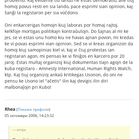
problemo. Kaj evidente tiu lando ne estas demokratio, alie tiuj
homoj povus resti en sia lando, pace esprimi sian opinion, kaj
ŝanĝi la registaron per sia voĉdono.
Oni enkarcerigas homojn kiuj laboras por homaj rajtoj,
kelkfoje mortigas politikajn kontraŭulojn. Do ŝajnas al mi ke
jes, se vi estas unu homo kiu ne havas ajnan povon, mi kredas
ke vi povas esprimi vian opinion. Sed se vi kreas organizon da
homoj kiuj samopinias kiel vi, kaj vi ĉiuj protestas ian
registaran agon, mi pensas ke vi finiĝos en karcero por 20
jaroj. Estas multaj organizoj kiuj dokumentas tiajn agojn de la
kuba registaro - Amnesty International, Human Rights Watch,
ktp. Kaj tiuj organizoj ankaŭ kritikegas Usonon, do oni ne
pensu ke Usono iel "aĉetis" ilin kaj devigis ilin diri
malbonaĵojn pri Kubo!
Rhea
(
Покажи профила
)
05 октомври 2006, 14:23:32
erinja: