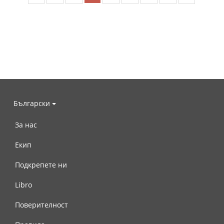
Български
За нас
Екип
Подкрепете ни
Libro
Поверителност