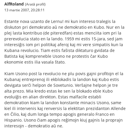
AlfRoland
(Arată profil)
13 martie 2007, 20:28:11
Estante nova uzanto de Lernu! mi kun intereso tralegis la
diskuton pri demokratio aŭ ne demokratio en Kubo. Nur en la
plej lasta kontribuo (de piteredfan) estas menciita iom pri la
prerevolucia stato en la lando. 1959 mi estis 15-jara, sed jam
interesiĝis iom pri politikaj aferoj kaj mi vere simpatiis kun la
Kubana revolucio. Tiam estis faŝista diktaturo gvidata de
Batista kaj kompreneble Usono ne protestis ĉar Kubo
ekonomie estis ilia vasala ŝtato.
Kiam Usono post la revolucio ne plu povis gajni profitojn el la
Kubanaj entreprenoj ili ekblokadis la landon kaj Kubo estis
devigata serĉi helpon de Sovetunio. Verŝajne helpon je tre
alta prezo. Mia kredo estas ke sen la blokado eble Kubo
evoluiĝis en alian direkton. Estas malfacile establi
demokration kiam la landon konstante minacis Usono, same
kiel ili intervenis kaj renversis la elektitan prezidanton Allende
en Ĉilio, kaj dum longa tempo apogis generalo Franco en
Hispanio. Usono ĉiam apogis reĝimojn kiuj gajnis la proprajn
interesojn - demokratio aŭ ne.