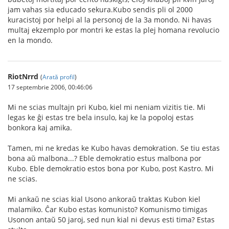
jam vahas sia educado sekura.Kubo sendis pli ol 2000
kuracistoj por helpi al la personoj de la 3a mondo. Ni havas
multaj ekzemplo por montri ke estas la plej homana revolucio
en la mondo.
RiotNrrd
(
Arată profil
)
17 septembrie 2006, 00:46:06
Mi ne scias multajn pri Kubo, kiel mi neniam vizitis tie. Mi
legas ke ĝi estas tre bela insulo, kaj ke la popoloj estas
bonkora kaj amika.
Tamen, mi ne kredas ke Kubo havas demokration. Se tiu estas
bona aŭ malbona...? Eble demokratio estus malbona por
Kubo. Eble demokratio estos bona por Kubo, post Kastro. Mi
ne scias.
Mi ankaŭ ne scias kial Usono ankoraŭ traktas Kubon kiel
malamiko. Ĉar Kubo estas komunisto? Komunismo timigas
Usonon antaŭ 50 jaroj, sed nun kial ni devus esti tima? Estas