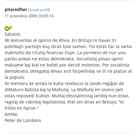
piteredfan
(
Arată profil
)
11 octombrie 2006, 02:05:14
Saluton,
Mi konsentas al opinio de Rhea. En Britujo ni havas tri
politikajn partiojn kiuj diras tute samon. Tio estas ĉar la sama
malmulto da riĉuloj financas ĉiujn. La permeso de nur unu
partio ankaŭ ne estas demokratia. Socialistoj povas opinii
malsame kaj kial ne baloti por decidi estonton. Por socialista
demokratio, delegatoj devas esti forpelindaj se ili ne plaĉas al
la populo.
Ni memoru ke antaŭ la kuba revolucio la lando regiĝas de
diktaturo Batista kaj la Mafiuloj. La Mafiuloj en Usono jam
volas reposedi Kubon. Multaj eksstalinistaj landoj nun estas
regitaj de rabistaj kapitalistoj. Kiel oni diras en Britujo, "el
fritilo en fajron."
Amike,
Peter de Londono