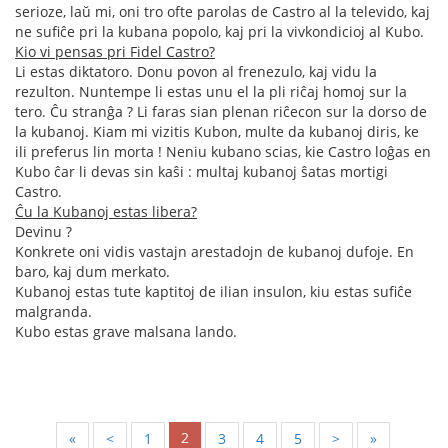
serioze, laŭ mi, oni tro ofte parolas de Castro al la televido, kaj
ne sufiĉe pri la kubana popolo, kaj pri la vivkondicioj al Kubo.
Kio vi pensas pri Fidel Castro?
Li estas diktatoro. Donu povon al frenezulo, kaj vidu la
rezulton. Nuntempe li estas unu el la pli riĉaj homoj sur la
tero. Ĉu stranĝa ? Li faras sian plenan riĉecon sur la dorso de
la kubanoj. Kiam mi vizitis Kubon, multe da kubanoj diris, ke
ili preferus lin morta ! Neniu kubano scias, kie Castro loĝas en
Kubo ĉar li devas sin kaŝi : multaj kubanoj ŝatas mortigi
Castro.
Ĉu la Kubanoj estas libera?
Devinu ?
Konkrete oni vidis vastajn arestadojn de kubanoj dufoje. En
baro, kaj dum merkato.
Kubanoj estas tute kaptitoj de ilian insulon, kiu estas sufiĉe
malgranda.
Kubo estas grave malsana lando.
2
«
<
1
3
4
5
>
»