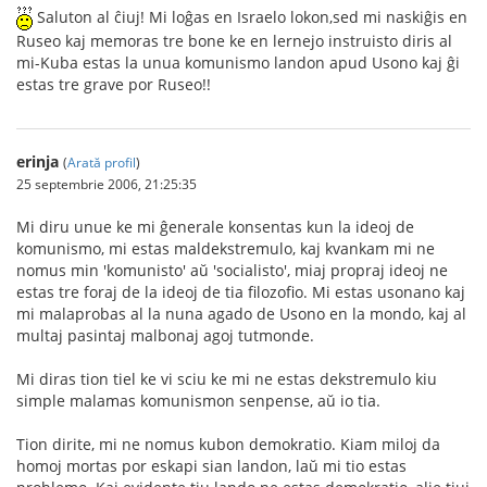
Saluton al ĉiuj! Mi loĝas en Israelo lokon,sed mi naskiĝis en
Ruseo kaj memoras tre bone ke en lernejo instruisto diris al
mi-Kuba estas la unua komunismo landon apud Usono kaj ĝi
estas tre grave por Ruseo!!
erinja
(
Arată profil
)
25 septembrie 2006, 21:25:35
Mi diru unue ke mi ĝenerale konsentas kun la ideoj de
komunismo, mi estas maldekstremulo, kaj kvankam mi ne
nomus min 'komunisto' aŭ 'socialisto', miaj propraj ideoj ne
estas tre foraj de la ideoj de tia filozofio. Mi estas usonano kaj
mi malaprobas al la nuna agado de Usono en la mondo, kaj al
multaj pasintaj malbonaj agoj tutmonde.
Mi diras tion tiel ke vi sciu ke mi ne estas dekstremulo kiu
simple malamas komunismon senpense, aŭ io tia.
Tion dirite, mi ne nomus kubon demokratio. Kiam miloj da
homoj mortas por eskapi sian landon, laŭ mi tio estas