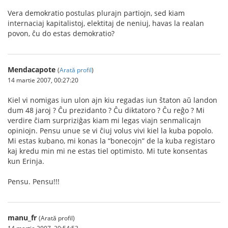
Vera demokratio postulas plurajn partiojn, sed kiam
internaciaj kapitalistoj, elektitaj de neniuj, havas la realan
povon, ĉu do estas demokratio?
Mendacapote
(
Arată profil
)
14 martie 2007, 00:27:20
Kiel vi nomigas iun ulon ajn kiu regadas iun ŝtaton aŭ landon
dum 48 jaroj ? Ĉu prezidanto ? Ĉu diktatoro ? Ĉu reĝo ? Mi
verdire ĉiam surpriziĝas kiam mi legas viajn senmalicajn
opiniojn. Pensu unue se vi ĉiuj volus vivi kiel la kuba popolo.
Mi estas kubano, mi konas la “bonecojn” de la kuba registaro
kaj kredu min mi ne estas tiel optimisto. Mi tute konsentas
kun Erinja.
Pensu. Pensu!!!
manu_fr
(Arată profil)