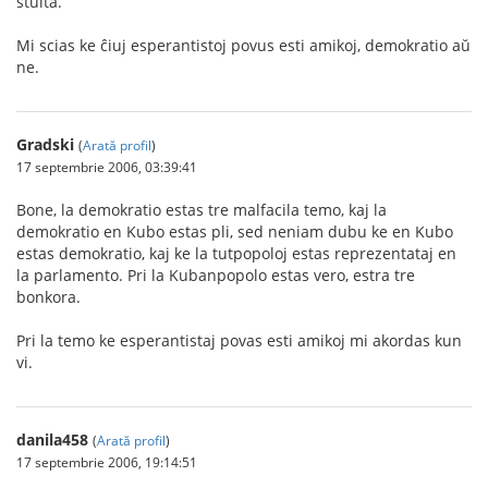
stulta.
Mi scias ke ĉiuj esperantistoj povus esti amikoj, demokratio aŭ
ne.
Gradski
(
Arată profil
)
17 septembrie 2006, 03:39:41
Bone, la demokratio estas tre malfacila temo, kaj la
demokratio en Kubo estas pli, sed neniam dubu ke en Kubo
estas demokratio, kaj ke la tutpopoloj estas reprezentataj en
la parlamento. Pri la Kubanpopolo estas vero, estra tre
bonkora.
Pri la temo ke esperantistaj povas esti amikoj mi akordas kun
vi.
danila458
(
Arată profil
)
17 septembrie 2006, 19:14:51