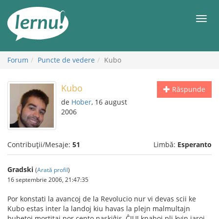
Mergi
la
Meni
conținut
Forum
Puncte de vedere
Kubo
Kubo
Răspunde
de
Hober
, 16 august
2006
Contribuții/Mesaje:
51
Limbă:
Esperanto
Gradski
(
Arată profil
)
16 septembrie 2006, 21:47:35
Por konstati la avancoj de la Revolucio nur vi devas scii ke
Kubo estas inter la landoj kiu havas la plejn malmultajn
bubetoj mortitaj por cento naskiĝis, ĈIUJ knaboj pli kvin jaroj