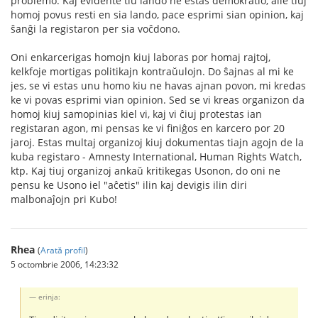
problemo. Kaj evidente tiu lando ne estas demokratio, alie tiuj
homoj povus resti en sia lando, pace esprimi sian opinion, kaj
ŝanĝi la registaron per sia voĉdono.
Oni enkarcerigas homojn kiuj laboras por homaj rajtoj,
kelkfoje mortigas politikajn kontraŭulojn. Do ŝajnas al mi ke
jes, se vi estas unu homo kiu ne havas ajnan povon, mi kredas
ke vi povas esprimi vian opinion. Sed se vi kreas organizon da
homoj kiuj samopinias kiel vi, kaj vi ĉiuj protestas ian
registaran agon, mi pensas ke vi finiĝos en karcero por 20
jaroj. Estas multaj organizoj kiuj dokumentas tiajn agojn de la
kuba registaro - Amnesty International, Human Rights Watch,
ktp. Kaj tiuj organizoj ankaŭ kritikegas Usonon, do oni ne
pensu ke Usono iel "aĉetis" ilin kaj devigis ilin diri
malbonaĵojn pri Kubo!
Rhea
(
Arată profil
)
5 octombrie 2006, 14:23:32
erinja: