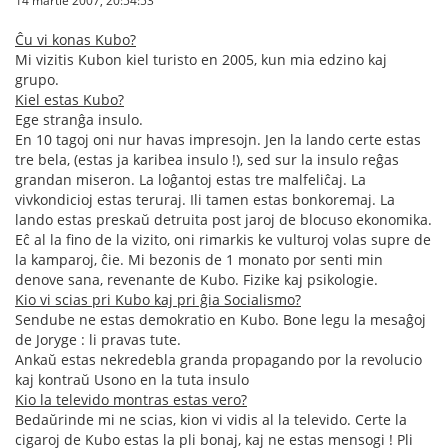
14 martie 2007, 20:54:53
Ĉu vi konas Kubo?
Mi vizitis Kubon kiel turisto en 2005, kun mia edzino kaj
grupo.
Kiel estas Kubo?
Ege stranĝa insulo.
En 10 tagoj oni nur havas impresojn. Jen la lando certe estas
tre bela, (estas ja karibea insulo !), sed sur la insulo reĝas
grandan miseron. La loĝantoj estas tre malfeliĉaj. La
vivkondicioj estas teruraj. Ili tamen estas bonkoremaj. La
lando estas preskaŭ detruita post jaroj de blocuso ekonomika.
Eĉ al la fino de la vizito, oni rimarkis ke vulturoj volas supre de
la kamparoj, ĉie. Mi bezonis de 1 monato por senti min
denove sana, revenante de Kubo. Fizike kaj psikologie.
Kio vi scias pri Kubo kaj pri ĝia Socialismo?
Sendube ne estas demokratio en Kubo. Bone legu la mesaĝoj
de Joryge : li pravas tute.
Ankaŭ estas nekredebla granda propagando por la revolucio
kaj kontraŭ Usono en la tuta insulo
Kio la televido montras estas vero?
Bedaŭrinde mi ne scias, kion vi vidis al la televido. Certe la
cigaroj de Kubo estas la pli bonaj, kaj ne estas mensogi ! Pli