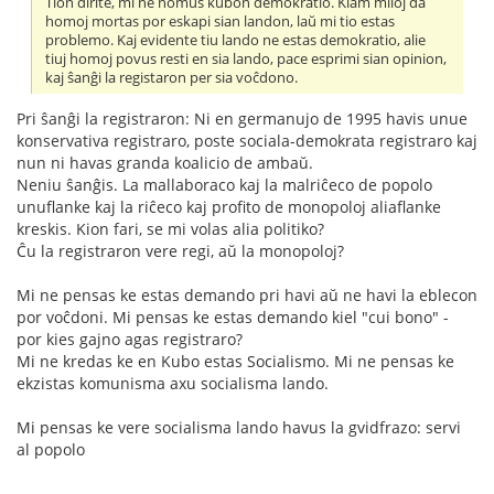
Tion dirite, mi ne nomus kubon demokratio. Kiam miloj da
homoj mortas por eskapi sian landon, laŭ mi tio estas
problemo. Kaj evidente tiu lando ne estas demokratio, alie
tiuj homoj povus resti en sia lando, pace esprimi sian opinion,
kaj ŝanĝi la registaron per sia voĉdono.
Pri ŝanĝi la registraron: Ni en germanujo de 1995 havis unue
konservativa registraro, poste sociala-demokrata registraro kaj
nun ni havas granda koalicio de ambaŭ.
Neniu ŝanĝis. La mallaboraco kaj la malriĉeco de popolo
unuflanke kaj la riĉeco kaj profito de monopoloj aliaflanke
kreskis. Kion fari, se mi volas alia politiko?
Ĉu la registraron vere regi, aŭ la monopoloj?
Mi ne pensas ke estas demando pri havi aŭ ne havi la eblecon
por voĉdoni. Mi pensas ke estas demando kiel "cui bono" -
por kies gajno agas registraro?
Mi ne kredas ke en Kubo estas Socialismo. Mi ne pensas ke
ekzistas komunisma axu socialisma lando.
Mi pensas ke vere socialisma lando havus la gvidfrazo: servi
al popolo