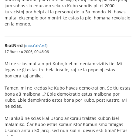
jam vahas sia educado sekura.Kubo sendis pli ol 2000
kuracistoj por helpi al la personoj de la 3a mondo. Ni havas
multaj ekzemplo por montri ke estas la plej homana revolucio
en la mondo.
RiotNrrd
(
แสดงโปรไฟล์
)
17 กันยายน 2006, 00:46:06
Mi ne scias multajn pri Kubo, kiel mi neniam vizitis tie. Mi
legas ke ĝi estas tre bela insulo, kaj ke la popoloj estas
bonkora kaj amika.
Tamen, mi ne kredas ke Kubo havas demokration. Se tiu estas
bona aŭ malbona...? Eble demokratio estus malbona por
Kubo. Eble demokratio estos bona por Kubo, post Kastro. Mi
ne scias.
Mi ankaŭ ne scias kial Usono ankoraŭ traktas Kubon kiel
malamiko. Ĉar Kubo estas komunisto? Komunismo timigas
Usonon antaŭ 50 jaroj, sed nun kial ni devus esti tima? Estas