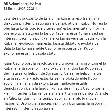
AlfRoland
(แสดงโปรไฟล์)
13 มีนาคม 2007, 20:28:11
Estante nova uzanto de Lernu! mi kun intereso tralegis la
diskuton pri demokratio aŭ ne demokratio en Kubo. Nur en la
plej lasta kontribuo (de piteredfan) estas menciita iom pri la
prerevolucia stato en la lando. 1959 mi estis 15-jara, sed jam
interesiĝis iom pri politikaj aferoj kaj mi vere simpatiis kun la
Kubana revolucio. Tiam estis faŝista diktaturo gvidata de
Batista kaj kompreneble Usono ne protestis ĉar Kubo
ekonomie estis ilia vasala ŝtato.
Kiam Usono post la revolucio ne plu povis gajni profitojn el la
Kubanaj entreprenoj ili ekblokadis la landon kaj Kubo estis
devigata serĉi helpon de Sovetunio. Verŝajne helpon je tre
alta prezo. Mia kredo estas ke sen la blokado eble Kubo
evoluiĝis en alian direkton. Estas malfacile establi
demokration kiam la landon konstante minacis Usono, same
kiel ili intervenis kaj renversis la elektitan prezidanton Allende
en Ĉilio, kaj dum longa tempo apogis generalo Franco en
Hispanio. Usono ĉiam apogis reĝimojn kiuj gajnis la proprajn
interesojn - demokratio aŭ ne.