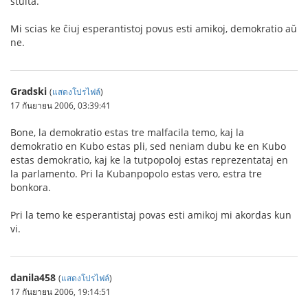
stulta.
Mi scias ke ĉiuj esperantistoj povus esti amikoj, demokratio aŭ
ne.
Gradski
(
แสดงโปรไฟล์
)
17 กันยายน 2006, 03:39:41
Bone, la demokratio estas tre malfacila temo, kaj la
demokratio en Kubo estas pli, sed neniam dubu ke en Kubo
estas demokratio, kaj ke la tutpopoloj estas reprezentataj en
la parlamento. Pri la Kubanpopolo estas vero, estra tre
bonkora.
Pri la temo ke esperantistaj povas esti amikoj mi akordas kun
vi.
danila458
(
แสดงโปรไฟล์
)
17 กันยายน 2006, 19:14:51