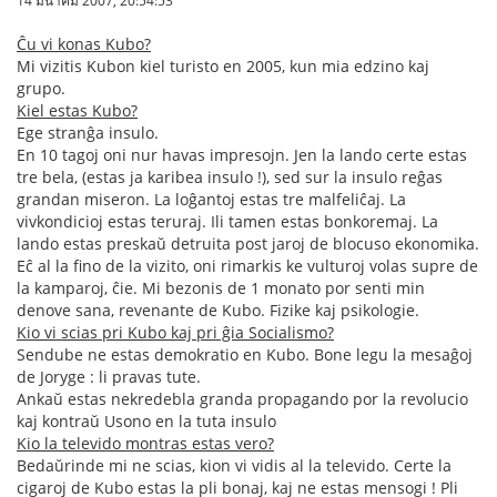
14 มีนาคม 2007, 20:54:53
Ĉu vi konas Kubo?
Mi vizitis Kubon kiel turisto en 2005, kun mia edzino kaj
grupo.
Kiel estas Kubo?
Ege stranĝa insulo.
En 10 tagoj oni nur havas impresojn. Jen la lando certe estas
tre bela, (estas ja karibea insulo !), sed sur la insulo reĝas
grandan miseron. La loĝantoj estas tre malfeliĉaj. La
vivkondicioj estas teruraj. Ili tamen estas bonkoremaj. La
lando estas preskaŭ detruita post jaroj de blocuso ekonomika.
Eĉ al la fino de la vizito, oni rimarkis ke vulturoj volas supre de
la kamparoj, ĉie. Mi bezonis de 1 monato por senti min
denove sana, revenante de Kubo. Fizike kaj psikologie.
Kio vi scias pri Kubo kaj pri ĝia Socialismo?
Sendube ne estas demokratio en Kubo. Bone legu la mesaĝoj
de Joryge : li pravas tute.
Ankaŭ estas nekredebla granda propagando por la revolucio
kaj kontraŭ Usono en la tuta insulo
Kio la televido montras estas vero?
Bedaŭrinde mi ne scias, kion vi vidis al la televido. Certe la
cigaroj de Kubo estas la pli bonaj, kaj ne estas mensogi ! Pli