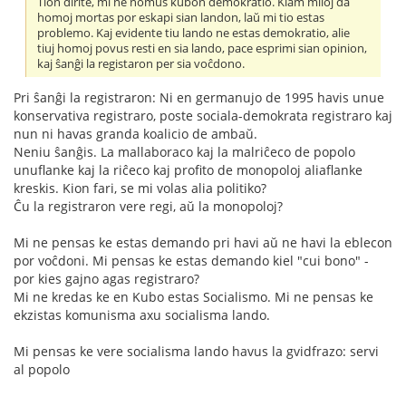
Tion dirite, mi ne nomus kubon demokratio. Kiam miloj da
homoj mortas por eskapi sian landon, laŭ mi tio estas
problemo. Kaj evidente tiu lando ne estas demokratio, alie
tiuj homoj povus resti en sia lando, pace esprimi sian opinion,
kaj ŝanĝi la registaron per sia voĉdono.
Pri ŝanĝi la registraron: Ni en germanujo de 1995 havis unue
konservativa registraro, poste sociala-demokrata registraro kaj
nun ni havas granda koalicio de ambaŭ.
Neniu ŝanĝis. La mallaboraco kaj la malriĉeco de popolo
unuflanke kaj la riĉeco kaj profito de monopoloj aliaflanke
kreskis. Kion fari, se mi volas alia politiko?
Ĉu la registraron vere regi, aŭ la monopoloj?
Mi ne pensas ke estas demando pri havi aŭ ne havi la eblecon
por voĉdoni. Mi pensas ke estas demando kiel "cui bono" -
por kies gajno agas registraro?
Mi ne kredas ke en Kubo estas Socialismo. Mi ne pensas ke
ekzistas komunisma axu socialisma lando.
Mi pensas ke vere socialisma lando havus la gvidfrazo: servi
al popolo