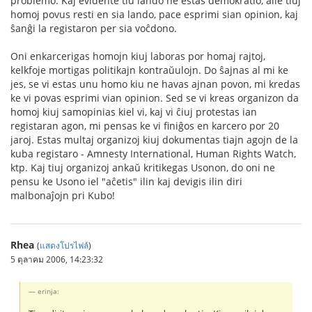
problemo. Kaj evidente tiu lando ne estas demokratio, alie tiuj
homoj povus resti en sia lando, pace esprimi sian opinion, kaj
ŝanĝi la registaron per sia voĉdono.
Oni enkarcerigas homojn kiuj laboras por homaj rajtoj,
kelkfoje mortigas politikajn kontraŭulojn. Do ŝajnas al mi ke
jes, se vi estas unu homo kiu ne havas ajnan povon, mi kredas
ke vi povas esprimi vian opinion. Sed se vi kreas organizon da
homoj kiuj samopinias kiel vi, kaj vi ĉiuj protestas ian
registaran agon, mi pensas ke vi finiĝos en karcero por 20
jaroj. Estas multaj organizoj kiuj dokumentas tiajn agojn de la
kuba registaro - Amnesty International, Human Rights Watch,
ktp. Kaj tiuj organizoj ankaŭ kritikegas Usonon, do oni ne
pensu ke Usono iel "aĉetis" ilin kaj devigis ilin diri
malbonaĵojn pri Kubo!
Rhea
(
แสดงโปรไฟล์
)
5 ตุลาคม 2006, 14:23:32
erinja: