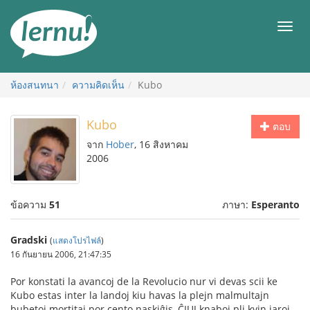
ไป
ยัง
เมนู
สารบัญ
ห้องสนทนา
ความคิดเห็น
Kubo
Kubo
ตอบ
จาก
Hober
, 16 สิงหาคม
2006
ข้อความ
51
ภาษา:
Esperanto
Gradski
(
แสดงโปรไฟล์
)
16 กันยายน 2006, 21:47:35
Por konstati la avancoj de la Revolucio nur vi devas scii ke
Kubo estas inter la landoj kiu havas la plejn malmultajn
bubetoj mortitaj por cento naskiĝis, ĈIUJ knaboj pli kvin jaroj