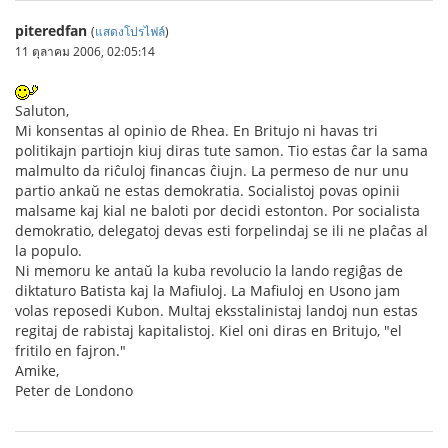
piteredfan
(
แสดงโปรไฟล์
)
11 ตุลาคม 2006, 02:05:14
Saluton,
Mi konsentas al opinio de Rhea. En Britujo ni havas tri
politikajn partiojn kiuj diras tute samon. Tio estas ĉar la sama
malmulto da riĉuloj financas ĉiujn. La permeso de nur unu
partio ankaŭ ne estas demokratia. Socialistoj povas opinii
malsame kaj kial ne baloti por decidi estonton. Por socialista
demokratio, delegatoj devas esti forpelindaj se ili ne plaĉas al
la populo.
Ni memoru ke antaŭ la kuba revolucio la lando regiĝas de
diktaturo Batista kaj la Mafiuloj. La Mafiuloj en Usono jam
volas reposedi Kubon. Multaj eksstalinistaj landoj nun estas
regitaj de rabistaj kapitalistoj. Kiel oni diras en Britujo, "el
fritilo en fajron."
Amike,
Peter de Londono