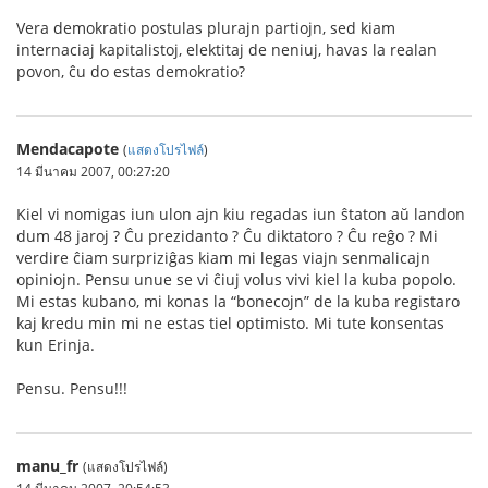
Vera demokratio postulas plurajn partiojn, sed kiam
internaciaj kapitalistoj, elektitaj de neniuj, havas la realan
povon, ĉu do estas demokratio?
Mendacapote
(
แสดงโปรไฟล์
)
14 มีนาคม 2007, 00:27:20
Kiel vi nomigas iun ulon ajn kiu regadas iun ŝtaton aŭ landon
dum 48 jaroj ? Ĉu prezidanto ? Ĉu diktatoro ? Ĉu reĝo ? Mi
verdire ĉiam surpriziĝas kiam mi legas viajn senmalicajn
opiniojn. Pensu unue se vi ĉiuj volus vivi kiel la kuba popolo.
Mi estas kubano, mi konas la “bonecojn” de la kuba registaro
kaj kredu min mi ne estas tiel optimisto. Mi tute konsentas
kun Erinja.
Pensu. Pensu!!!
manu_fr
(แสดงโปรไฟล์)