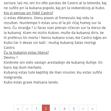
serioze, laŭ mi, oni tro ofte parolas de Castro al la televido, kaj
ne sufiĉe pri la kubana popolo, kaj pri la vivkondicioj al Kubo.
Kio vi pensas pri Fidel Castro?
Li estas diktatoro. Donu povon al frenezulo, kaj vidu la
rezulton. Nuntempe li estas unu el la pli riĉaj homoj sur la
tero. Ĉu stranĝa ? Li faras sian plenan riĉecon sur la dorso de
la kubanoj. Kiam mi vizitis Kubon, multe da kubanoj diris, ke
ili preferus lin morta ! Neniu kubano scias, kie Castro loĝas en
Kubo ĉar li devas sin kaŝi : multaj kubanoj ŝatas mortigi
Castro.
Ĉu la Kubanoj estas libera?
Devinu ?
Konkrete oni vidis vastajn arestadojn de kubanoj dufoje. En
baro, kaj dum merkato.
Kubanoj estas tute kaptitoj de ilian insulon, kiu estas sufiĉe
malgranda.
Kubo estas grave malsana lando.
2
«
<
1
3
4
5
>
»