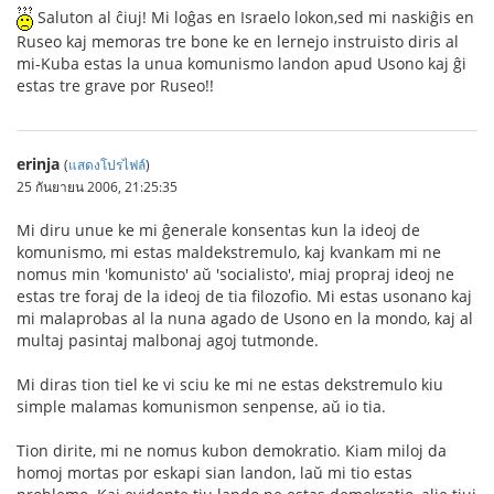
Saluton al ĉiuj! Mi loĝas en Israelo lokon,sed mi naskiĝis en
Ruseo kaj memoras tre bone ke en lernejo instruisto diris al
mi-Kuba estas la unua komunismo landon apud Usono kaj ĝi
estas tre grave por Ruseo!!
erinja
(
แสดงโปรไฟล์
)
25 กันยายน 2006, 21:25:35
Mi diru unue ke mi ĝenerale konsentas kun la ideoj de
komunismo, mi estas maldekstremulo, kaj kvankam mi ne
nomus min 'komunisto' aŭ 'socialisto', miaj propraj ideoj ne
estas tre foraj de la ideoj de tia filozofio. Mi estas usonano kaj
mi malaprobas al la nuna agado de Usono en la mondo, kaj al
multaj pasintaj malbonaj agoj tutmonde.
Mi diras tion tiel ke vi sciu ke mi ne estas dekstremulo kiu
simple malamas komunismon senpense, aŭ io tia.
Tion dirite, mi ne nomus kubon demokratio. Kiam miloj da
homoj mortas por eskapi sian landon, laŭ mi tio estas