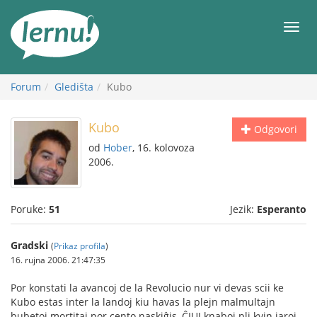
Sadržaj
Meni
Forum
Gledišta
Kubo
Kubo
Odgovori
od
Hober
, 16. kolovoza
2006.
Poruke:
51
Jezik:
Esperanto
Gradski
(
Prikaz profila
)
16. rujna 2006. 21:47:35
Por konstati la avancoj de la Revolucio nur vi devas scii ke
Kubo estas inter la landoj kiu havas la plejn malmultajn
bubetoj mortitaj por cento naskiĝis, ĈIUJ knaboj pli kvin jaroj