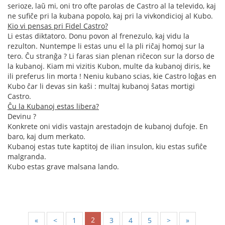
serioze, laŭ mi, oni tro ofte parolas de Castro al la televido, kaj
ne sufiĉe pri la kubana popolo, kaj pri la vivkondicioj al Kubo.
Kio vi pensas pri Fidel Castro?
Li estas diktatoro. Donu povon al frenezulo, kaj vidu la
rezulton. Nuntempe li estas unu el la pli riĉaj homoj sur la
tero. Ĉu stranĝa ? Li faras sian plenan riĉecon sur la dorso de
la kubanoj. Kiam mi vizitis Kubon, multe da kubanoj diris, ke
ili preferus lin morta ! Neniu kubano scias, kie Castro loĝas en
Kubo ĉar li devas sin kaŝi : multaj kubanoj ŝatas mortigi
Castro.
Ĉu la Kubanoj estas libera?
Devinu ?
Konkrete oni vidis vastajn arestadojn de kubanoj dufoje. En
baro, kaj dum merkato.
Kubanoj estas tute kaptitoj de ilian insulon, kiu estas sufiĉe
malgranda.
Kubo estas grave malsana lando.
2
«
<
1
3
4
5
>
»