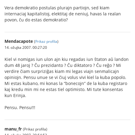
Vera demokratio postulas plurajn partiojn, sed kiam
internaciaj kapitalistoj, elektitaj de neniuj, havas la realan
povon, ĉu do estas demokratio?
Mendacapote
(
Prikaz profila
)
14. ožujka 2007. 00:27:20
Kiel vi nomigas iun ulon ajn kiu regadas iun ŝtaton aŭ landon
dum 48 jaroj ? Ĉu prezidanto ? Ĉu diktatoro ? Ĉu reĝo ? Mi
verdire ĉiam surpriziĝas kiam mi legas viajn senmalicajn
opiniojn. Pensu unue se vi ĉiuj volus vivi kiel la kuba popolo.
Mi estas kubano, mi konas la “bonecojn” de la kuba registaro
kaj kredu min mi ne estas tiel optimisto. Mi tute konsentas
kun Erinja.
Pensu. Pensu!!!
manu_fr
(Prikaz profila)