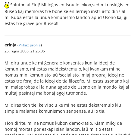
Saluton al ĉiuj! Mi loĝas en Israelo lokon,sed mi naskiĝis en
Ruseo kaj memoras tre bone ke en lernejo instruisto diris al
mi-Kuba estas la unua komunismo landon apud Usono kaj ĝi
estas tre grave por Ruseo!!
erinja
(
Prikaz profila
)
25. rujna 2006. 21:25:35
Mi diru unue ke mi ĝenerale konsentas kun la ideoj de
komunismo, mi estas maldekstremulo, kaj kvankam mi ne
nomus min 'komunisto' aŭ 'socialisto', miaj propraj ideoj ne
estas tre foraj de la ideoj de tia filozofio. Mi estas usonano kaj
mi malaprobas al la nuna agado de Usono en la mondo, kaj al
multaj pasintaj malbonaj agoj tutmonde.
Mi diras tion tiel ke vi sciu ke mi ne estas dekstremulo kiu
simple malamas komunismon senpense, aŭ io tia.
Tion dirite, mi ne nomus kubon demokratio. Kiam miloj da
homoj mortas por eskapi sian landon, laŭ mi tio estas