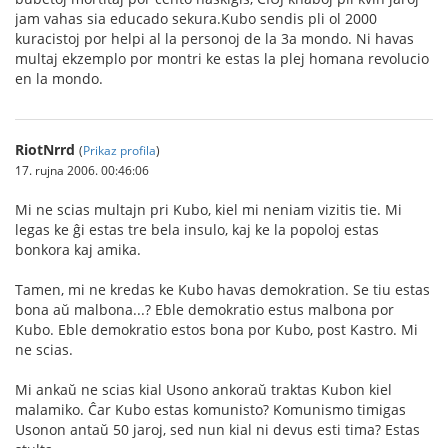
jam vahas sia educado sekura.Kubo sendis pli ol 2000
kuracistoj por helpi al la personoj de la 3a mondo. Ni havas
multaj ekzemplo por montri ke estas la plej homana revolucio
en la mondo.
RiotNrrd
(
Prikaz profila
)
17. rujna 2006. 00:46:06
Mi ne scias multajn pri Kubo, kiel mi neniam vizitis tie. Mi
legas ke ĝi estas tre bela insulo, kaj ke la popoloj estas
bonkora kaj amika.
Tamen, mi ne kredas ke Kubo havas demokration. Se tiu estas
bona aŭ malbona...? Eble demokratio estus malbona por
Kubo. Eble demokratio estos bona por Kubo, post Kastro. Mi
ne scias.
Mi ankaŭ ne scias kial Usono ankoraŭ traktas Kubon kiel
malamiko. Ĉar Kubo estas komunisto? Komunismo timigas
Usonon antaŭ 50 jaroj, sed nun kial ni devus esti tima? Estas