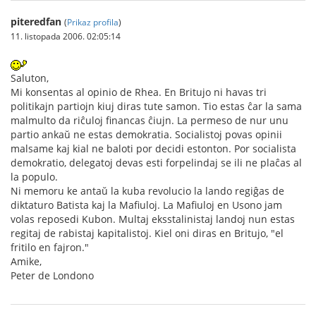
piteredfan
(
Prikaz profila
)
11. listopada 2006. 02:05:14
Saluton,
Mi konsentas al opinio de Rhea. En Britujo ni havas tri
politikajn partiojn kiuj diras tute samon. Tio estas ĉar la sama
malmulto da riĉuloj financas ĉiujn. La permeso de nur unu
partio ankaŭ ne estas demokratia. Socialistoj povas opinii
malsame kaj kial ne baloti por decidi estonton. Por socialista
demokratio, delegatoj devas esti forpelindaj se ili ne plaĉas al
la populo.
Ni memoru ke antaŭ la kuba revolucio la lando regiĝas de
diktaturo Batista kaj la Mafiuloj. La Mafiuloj en Usono jam
volas reposedi Kubon. Multaj eksstalinistaj landoj nun estas
regitaj de rabistaj kapitalistoj. Kiel oni diras en Britujo, "el
fritilo en fajron."
Amike,
Peter de Londono