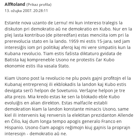
AlfRoland
(Prikaz profila)
13. ožujka 2007. 20:28:11
Estante nova uzanto de Lernu! mi kun intereso tralegis la
diskuton pri demokratio aŭ ne demokratio en Kubo. Nur en la
plej lasta kontribuo (de piteredfan) estas menciita iom pri la
prerevolucia stato en la lando. 1959 mi estis 15-jara, sed jam
interesiĝis iom pri politikaj aferoj kaj mi vere simpatiis kun la
Kubana revolucio. Tiam estis faŝista diktaturo gvidata de
Batista kaj kompreneble Usono ne protestis ĉar Kubo
ekonomie estis ilia vasala ŝtato.
Kiam Usono post la revolucio ne plu povis gajni profitojn el la
Kubanaj entreprenoj ili ekblokadis la landon kaj Kubo estis
devigata serĉi helpon de Sovetunio. Verŝajne helpon je tre
alta prezo. Mia kredo estas ke sen la blokado eble Kubo
evoluiĝis en alian direkton. Estas malfacile establi
demokration kiam la landon konstante minacis Usono, same
kiel ili intervenis kaj renversis la elektitan prezidanton Allende
en Ĉilio, kaj dum longa tempo apogis generalo Franco en
Hispanio. Usono ĉiam apogis reĝimojn kiuj gajnis la proprajn
interesojn - demokratio aŭ ne.