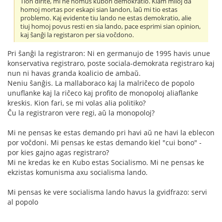
Tion dirite, mi ne nomus kubon demokratio. Kiam miloj da
homoj mortas por eskapi sian landon, laŭ mi tio estas
problemo. Kaj evidente tiu lando ne estas demokratio, alie
tiuj homoj povus resti en sia lando, pace esprimi sian opinion,
kaj ŝanĝi la registaron per sia voĉdono.
Pri ŝanĝi la registraron: Ni en germanujo de 1995 havis unue
konservativa registraro, poste sociala-demokrata registraro kaj
nun ni havas granda koalicio de ambaŭ.
Neniu ŝanĝis. La mallaboraco kaj la malriĉeco de popolo
unuflanke kaj la riĉeco kaj profito de monopoloj aliaflanke
kreskis. Kion fari, se mi volas alia politiko?
Ĉu la registraron vere regi, aŭ la monopoloj?
Mi ne pensas ke estas demando pri havi aŭ ne havi la eblecon
por voĉdoni. Mi pensas ke estas demando kiel "cui bono" -
por kies gajno agas registraro?
Mi ne kredas ke en Kubo estas Socialismo. Mi ne pensas ke
ekzistas komunisma axu socialisma lando.
Mi pensas ke vere socialisma lando havus la gvidfrazo: servi
al popolo