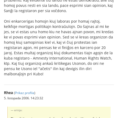
problemo. Kaj evidente tiu lando ne estas demokratio, alie tiuj
homoj povus resti en sia lando, pace esprimi sian opinion, kaj
ŝanĝi la registaron per sia voĉdono.
Oni enkarcerigas homojn kiuj laboras por homaj rajtoj,
kelkfoje mortigas politikajn kontraŭulojn. Do ŝajnas al mi ke
jes, se vi estas unu homo kiu ne havas ajnan povon, mi kredas
ke vi povas esprimi vian opinion. Sed se vi kreas organizon da
homoj kiuj samopinias kiel vi, kaj vi ĉiuj protestas ian
registaran agon, mi pensas ke vi finiĝos en karcero por 20
jaroj. Estas multaj organizoj kiuj dokumentas tiajn agojn de la
kuba registaro - Amnesty International, Human Rights Watch,
ktp. Kaj tiuj organizoj ankaŭ kritikegas Usonon, do oni ne
pensu ke Usono iel "aĉetis" ilin kaj devigis ilin diri
malbonaĵojn pri Kubo!
Rhea
(
Prikaz profila
)
5. listopada 2006. 14:23:32
erinja: