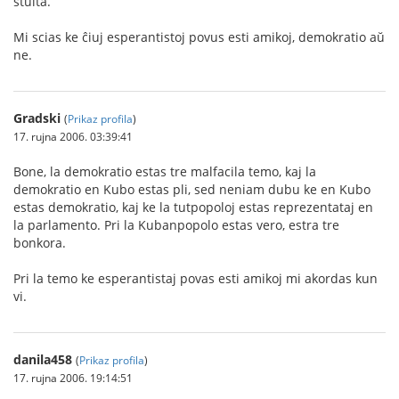
stulta.
Mi scias ke ĉiuj esperantistoj povus esti amikoj, demokratio aŭ
ne.
Gradski
(
Prikaz profila
)
17. rujna 2006. 03:39:41
Bone, la demokratio estas tre malfacila temo, kaj la
demokratio en Kubo estas pli, sed neniam dubu ke en Kubo
estas demokratio, kaj ke la tutpopoloj estas reprezentataj en
la parlamento. Pri la Kubanpopolo estas vero, estra tre
bonkora.
Pri la temo ke esperantistaj povas esti amikoj mi akordas kun
vi.
danila458
(
Prikaz profila
)
17. rujna 2006. 19:14:51