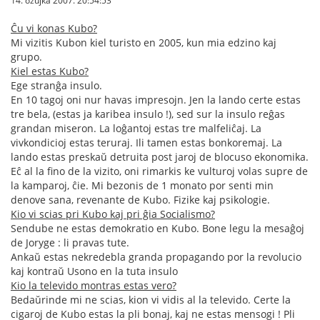
14. ožujka 2007. 20:54:53
Ĉu vi konas Kubo?
Mi vizitis Kubon kiel turisto en 2005, kun mia edzino kaj
grupo.
Kiel estas Kubo?
Ege stranĝa insulo.
En 10 tagoj oni nur havas impresojn. Jen la lando certe estas
tre bela, (estas ja karibea insulo !), sed sur la insulo reĝas
grandan miseron. La loĝantoj estas tre malfeliĉaj. La
vivkondicioj estas teruraj. Ili tamen estas bonkoremaj. La
lando estas preskaŭ detruita post jaroj de blocuso ekonomika.
Eĉ al la fino de la vizito, oni rimarkis ke vulturoj volas supre de
la kamparoj, ĉie. Mi bezonis de 1 monato por senti min
denove sana, revenante de Kubo. Fizike kaj psikologie.
Kio vi scias pri Kubo kaj pri ĝia Socialismo?
Sendube ne estas demokratio en Kubo. Bone legu la mesaĝoj
de Joryge : li pravas tute.
Ankaŭ estas nekredebla granda propagando por la revolucio
kaj kontraŭ Usono en la tuta insulo
Kio la televido montras estas vero?
Bedaŭrinde mi ne scias, kion vi vidis al la televido. Certe la
cigaroj de Kubo estas la pli bonaj, kaj ne estas mensogi ! Pli