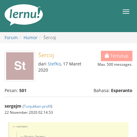
Ke
daftar
Men
isi
Forum
Humor
Ŝercoj
Ŝercoj
Tertutup
dari
StefKo
, 17 Maret
Max. 500 messages.
2020
Pesan:
501
Bahasa:
Esperanto
sergejm
(
Tunjukkan profil
)
22 November 2020 02.14.53
nornen:
Rovniy_Sergey: