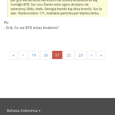
per griz-verda farbo laŭ koloro de soveta kirasveturilo kaj
nomiĝis BTR. Sur unu flanko estis signo de klano de
veteranoj: ŝildo, stelo, Georgia bendo kaj oliva branĉo. Sur la
alia - flanknombro 171, malrekte pentrita per blanka farbo.
PS:
- Erik, ĉu via BTR estas knabino?
21
«
<
19
20
22
23
>
»
Bahasa Indonesia