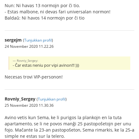
Nun: Ni havas 13 normojn por ĉi tio.
- Estas malbone, ni devas fari universalan normon!
Baldaŭ: Ni havos 14 normojn por ĉi tio
sergejm
(
Tunjukkan profil
)
24 November 2020 11.22.26
Rovniy_Sergey:
- Ĉar estas neniu por vipi avinon!!! )))
Necesas trovi VIP-personon!
Rovniy_Sergey
(
Tunjukkan profil
)
25 November 2020 11.30.36
Avino vetis kun Sema, ke li purigos la plankojn en la tuta
apartamento, se li ne povos manĝi 25 pastopoŝetojn per unu
fojo. Maĉante la 23-an pastopoŝeton, Sema rimarkis, ke la 25-a
simple ne estas sur la telero.