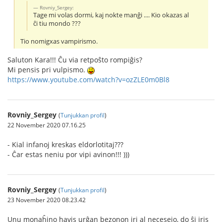
Rovniy_Sergey:
Tage mi volas dormi, kaj nokte manĝi .... Kio okazas al
ĉi tiu mondo ???
Tio nomigxas vampirismo.
Saluton Kara!!! Ĉu via retpoŝto rompiĝis?
Mi pensis pri vulpismo.
https://www.youtube.com/watch?v=ozZLE0m0Bl8
Rovniy_Sergey
(
Tunjukkan profil
)
22 November 2020 07.16.25
- Kial infanoj kreskas eldorlotitaj???
- Ĉar estas neniu por vipi avinon!!! )))
Rovniy_Sergey
(
Tunjukkan profil
)
23 November 2020 08.23.42
Unu monaĥino havis urĝan bezonon iri al necesejo, do ŝi iris