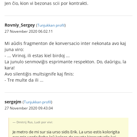
Jen ĉio, kion vi bezonas scii por kontrakti.
Rovniy_Sergey
(
Tunjukkan profil
)
27 November 2020 06.02.11
Mi aŭdis fragmenton de konversacio inter nekonata avo kaj
juna viro:
- ... Virinoj, ili estas kiel birdoj ...
La junulo senmoviĝis esprimante respekton. Do, daŭrigu, la
kara!
Avo silentiĝis multsignife kaj finis:
- Tre multe da ili ...
sergejm
(
Tunjukkan profil
)
27 November 2020 09.43.04
Dmitrij Rus, Ludi por vivi:
Je metro de mi sur sia urso sidis Erik. La urso estis kolorigita