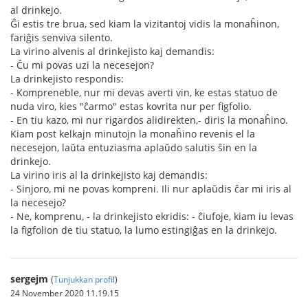
al drinkejo.
Ĝi estis tre brua, sed kiam la vizitantoj vidis la monaĥinon,
fariĝis senviva silento.
La virino alvenis al drinkejisto kaj demandis:
- Ĉu mi povas uzi la necesejon?
La drinkejisto respondis:
- Kompreneble, nur mi devas averti vin, ke estas statuo de
nuda viro, kies "ĉarmo" estas kovrita nur per figfolio.
- En tiu kazo, mi nur rigardos alidirekten,- diris la monaĥino.
Kiam post kelkajn minutojn la monaĥino revenis el la
necesejon, laŭta entuziasma aplaŭdo salutis ŝin en la
drinkejo.
La virino iris al la drinkejisto kaj demandis:
- Sinjoro, mi ne povas kompreni. Ili nur aplaŭdis ĉar mi iris al
la necesejo?
- Ne, komprenu, - la drinkejisto ekridis: - ĉiufoje, kiam iu levas
la figfolion de tiu statuo, la lumo estingiĝas en la drinkejo.
sergejm
(
Tunjukkan profil
)
24 November 2020 11.19.15