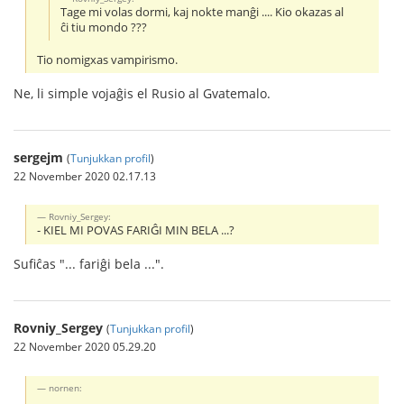
Tage mi volas dormi, kaj nokte manĝi .... Kio okazas al
ĉi tiu mondo ???
Tio nomigxas vampirismo.
Ne, li simple vojaĝis el Rusio al Gvatemalo.
sergejm
(
Tunjukkan profil
)
22 November 2020 02.17.13
Rovniy_Sergey:
- KIEL MI POVAS FARIĜI MIN BELA ...?
Sufiĉas "... fariĝi bela ...".
Rovniy_Sergey
(
Tunjukkan profil
)
22 November 2020 05.29.20
nornen: